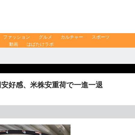
ファッション
グルメ
カルチャー
スポーツ
ス
動画
はばたけラボ
 円安好感、米株安重荷で一進一退