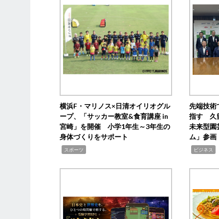
横浜F・マリノス×日清オイリオグル
先端技術
ープ、「サッカー教室&食育講座 in
指す 久
宮崎」を開催 小学1年生～3年生の
未来型園
身体づくりをサポート
ム」参画
,
,
,
スポーツ
ビジネス