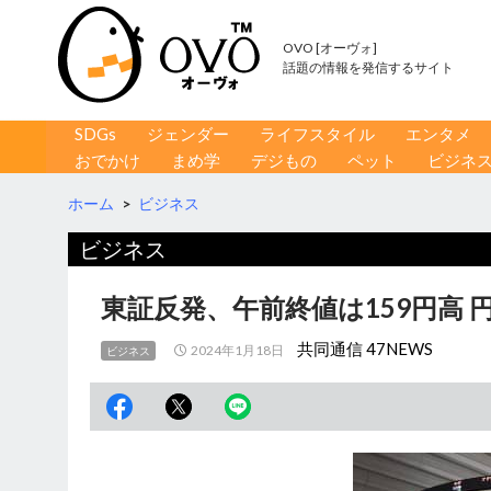
OVO [オーヴォ]
話題の情報を発信するサイト
コンテンツへ移動
検
SDGs
ジェンダー
ライフスタイル
エンタメ
索
おでかけ
まめ学
デジもの
ペット
ビジネ
ホーム
>
ビジネス
ビジネス
東証反発、午前終値は159円高
共同通信 47NEWS
2024年1月18日
ビジネス