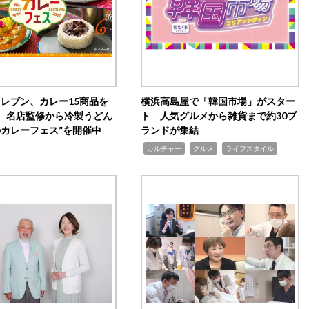
イレブン、カレー15商品を
横浜高島屋で「韓国市場」がスター
 名店監修から冷製うどん
ト 人気グルメから雑貨まで約30ブ
のカレーフェス”を開催中
ランドが集結
,
,
,
カルチャー
グルメ
ライフスタイル