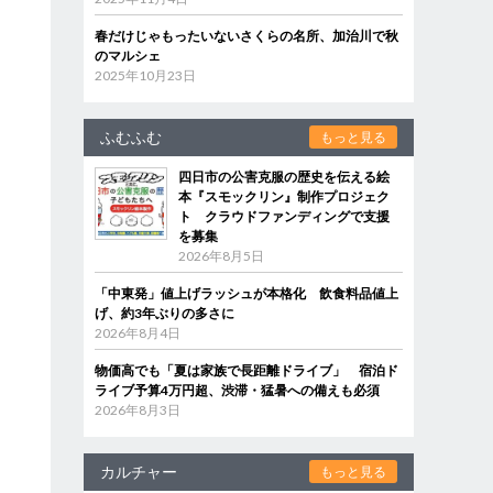
春だけじゃもったいないさくらの名所、加治川で秋
のマルシェ
2025年10月23日
ふむふむ
もっと見る
四日市の公害克服の歴史を伝える絵
本『スモックリン』制作プロジェク
ト クラウドファンディングで支援
を募集
2026年8月5日
「中東発」値上げラッシュが本格化 飲食料品値上
げ、約3年ぶりの多さに
2026年8月4日
物価高でも「夏は家族で長距離ドライブ」 宿泊ド
ライブ予算4万円超、渋滞・猛暑への備えも必須
2026年8月3日
カルチャー
もっと見る