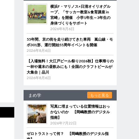
横浜F・マリノス×日清オイリオグル
ープ、「サッカー教室&食育講座 in
宮崎」を開催 小学1年生～3年生の
身体づくりをサポート
2026年8月6日
55年間、京の街を走り続けてきた車両 嵐山線・モ
ボ301形、運行開始55周年イベントを開催
2026年8月6日
【入場無料！大江戸ビール祭り2026秋】仕事帰りの
一杯や週末の昼飲みにも！全国のクラフトビールが
大集合｜品川
2026年8月6日
まめ学
もっと見る
写真に埋まっている位置情報はおっ
かないのか 【岡嶋教授のデジタル
指南】
2026年7月22日
ゼロトラストって何？ 【岡嶋教授のデジタル指