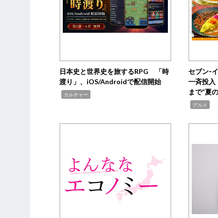
日本史と世界史を旅するRPG 「時
セブン‐
渡り」、iOS/Androidで配信開始
一斉投入
まで“夏
,
カルチャー
,
グルメ