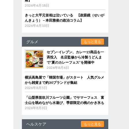
南】
2026年6月18日
きっと大平元首相は泣いている 【政眼鏡（せいが
んきょう）－本田雅俊の政治コラム】
2026年6月10日
グルメ
もっと見る
セブン‐イレブン、カレー15商品を一
斉投入 名店監修から冷製うどんま
で“夏のカレーフェス”を開催中
2026年8月6日
横浜高島屋で「韓国市場」がスタート 人気グルメ
から雑貨まで約30ブランドが集結
2026年8月5日
「山梨県笛吹川フルーツ公園」でサマーフェス 富
士山を眺めながら水遊び、季節限定の桃のかき氷も
2026年8月3日
ヘルスケア
もっと見る