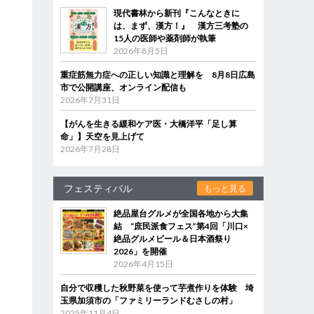
現代書林から新刊『こんなときに
は、まず、漢方！』 漢方三考塾の
15人の医師や薬剤師が執筆
2026年8月5日
重症筋無力症への正しい知識と理解を 8月8日広島
市で公開講座、オンライン配信も
2026年7月31日
【がんを生きる緩和ケア医・大橋洋平「足し算
命」】天空を見上げて
2026年7月28日
フェスティバル
もっと見る
絶品屋台グルメが全国各地から大集
結 “庶民派食フェス”第4回「川口×
絶品グルメビール＆日本酒祭り
2026」を開催
2026年4月15日
自分で収穫した秋野菜を使って芋煮作りを体験 埼
玉県加須市の「ファミリーランドむさしの村」
2025年11月4日