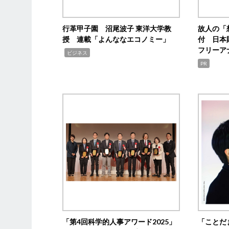
行革甲子園 沼尾波子 東洋大学教
故人の「
授 連載「よんななエコノミー」
付 日本
フリーア
,
ビジネス
PR
「第4回科学的人事アワード2025」
「ことだ