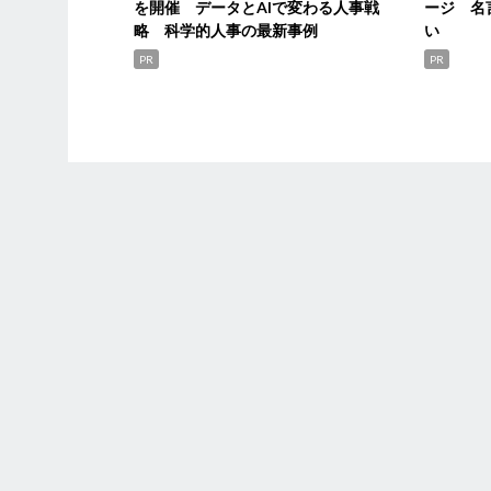
を開催 データとAIで変わる人事戦
ージ 名
略 科学的人事の最新事例
い
PR
PR