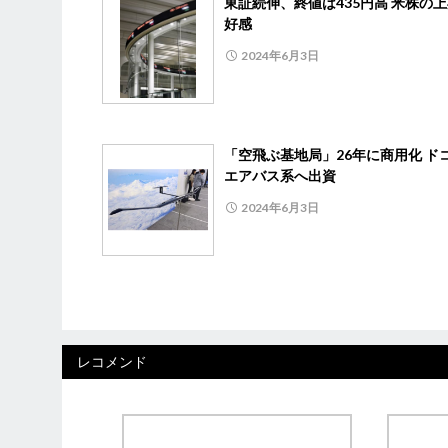
東証続伸、終値は435円高 米株の
好感
2024年6月3日
「空飛ぶ基地局」26年に商用化 ド
エアバス系へ出資
2024年6月3日
レコメンド