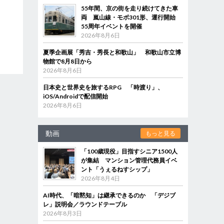
55年間、京の街を走り続けてきた車
両 嵐山線・モボ301形、運行開始
55周年イベントを開催
2026年8月6日
夏季企画展「秀吉・秀長と和歌山」 和歌山市立博
物館で8月8日から
2026年8月6日
日本史と世界史を旅するRPG 「時渡り」、
iOS/Androidで配信開始
2026年8月6日
動画
もっと見る
「100歳現役」目指すシニア1500人
が集結 マンション管理代務員イベ
ント「うぇるねすシップ」
2026年8月4日
AI時代、「暗黙知」は継承できるのか 「デジブ
レ」説明会／ラウンドテーブル
2026年8月3日