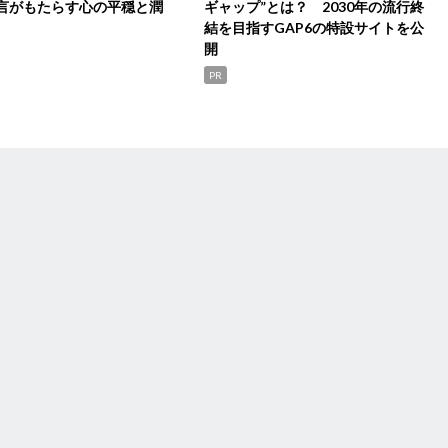
言がもたらす心の平穏と潤
ギャップ”とは？ 2030年の流行終
結を目指すGAP6の特設サイトを公
開
PR