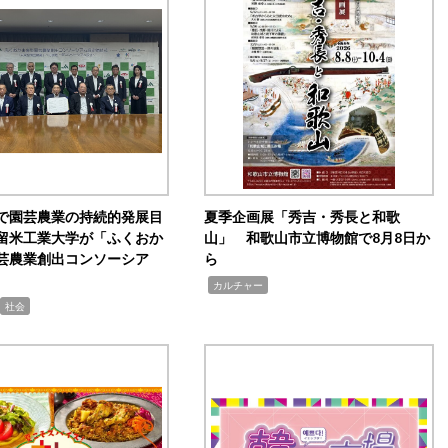
で園芸農業の持続的発展目
夏季企画展「秀吉・秀長と和歌
留米工業大学が「ふくおか
山」 和歌山市立博物館で8月8日か
芸農業創出コンソーシア
ら
,
カルチャー
社会