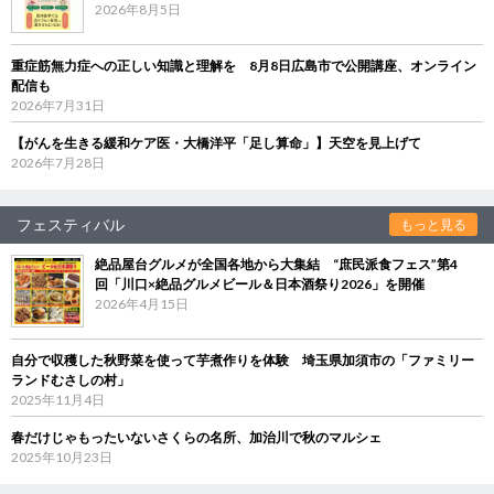
2026年8月5日
重症筋無力症への正しい知識と理解を 8月8日広島市で公開講座、オンライン
配信も
2026年7月31日
【がんを生きる緩和ケア医・大橋洋平「足し算命」】天空を見上げて
2026年7月28日
フェスティバル
もっと見る
絶品屋台グルメが全国各地から大集結 “庶民派食フェス”第4
回「川口×絶品グルメビール＆日本酒祭り2026」を開催
2026年4月15日
自分で収穫した秋野菜を使って芋煮作りを体験 埼玉県加須市の「ファミリー
ランドむさしの村」
2025年11月4日
春だけじゃもったいないさくらの名所、加治川で秋のマルシェ
2025年10月23日