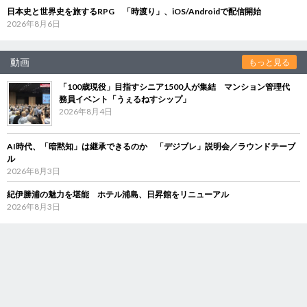
日本史と世界史を旅するRPG 「時渡り」、iOS/Androidで配信開始
2026年8月6日
動画
もっと見る
「100歳現役」目指すシニア1500人が集結 マンション管理代
務員イベント「うぇるねすシップ」
2026年8月4日
AI時代、「暗黙知」は継承できるのか 「デジブレ」説明会／ラウンドテーブ
ル
2026年8月3日
紀伊勝浦の魅力を堪能 ホテル浦島、日昇館をリニューアル
2026年8月3日