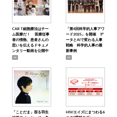
CAR T細胞療法はチー
「第4回科学的人事アワ
ム医療だ！ 医療従事
ード2025」を開催 デ
者の情熱、患者さんの
ータとAIで変わる人事
思いを伝えるドキュメ
戦略 科学的人事の最
ンタリー動画を公開中
新事例
PR
PR
「ことだま」宿る羽生
HIV/エイズにまつわる6