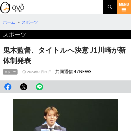
検
索
コ
ン
テ
ホーム
>
スポーツ
ン
スポーツ
ツ
へ
移
鬼木監督、タイトルへ決意 J1川崎が新
動
体制発表
共同通信 47NEWS
2024年1月20日
スポーツ