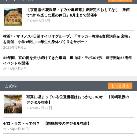
【京都 湯の花温泉・すみや亀峰菴】夏限定のおもてなし「旅館
で“涼”を楽しむ夏の休日」8月末まで開催中
2026年8月6日
横浜F・マリノス×日清オイリオグループ、「サッカー教室&食育講座 in 宮崎」
を開催 小学1年生～3年生の身体づくりをサポート
2026年8月6日
55年間、京の街を走り続けてきた車両 嵐山線・モボ301形、運行開始55周年
イベントを開催
2026年8月6日
まめ学
もっと見る
写真に埋まっている位置情報はおっかないのか 【岡嶋教授の
デジタル指南】
2026年7月22日
ゼロトラストって何？ 【岡嶋教授のデジタル指南】
2026年6月18日