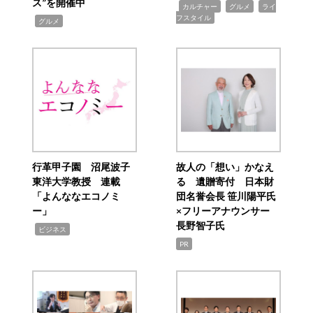
ス”を開催中
,
,
,
カルチャー
グルメ
ライ
フスタイル
,
グルメ
行革甲子園 沼尾波子
故人の「想い」かなえ
東洋大学教授 連載
る 遺贈寄付 日本財
「よんななエコノミ
団名誉会長 笹川陽平氏
ー」
×フリーアナウンサー
長野智子氏
,
ビジネス
PR