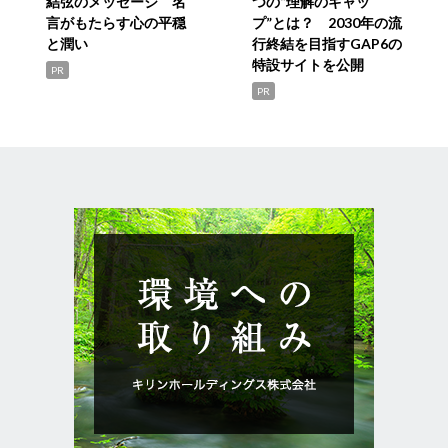
結弦のメッセージ 名
つの“理解のギャッ
言がもたらす心の平穏
プ”とは？ 2030年の流
と潤い
行終結を目指すGAP6の
特設サイトを公開
PR
PR