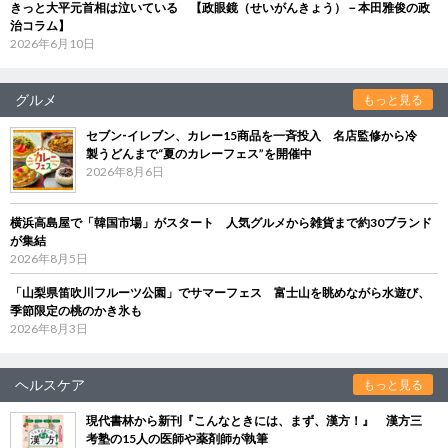
きっと大平元首相は泣いている 【政眼鏡（せいがんきょう）－本田雅俊の政
治コラム】
2026年6月10日
グルメ
もっと見る
セブン‐イレブン、カレー15商品を一斉投入 名店監修から冷
製うどんまで“夏のカレーフェス”を開催中
2026年8月6日
横浜高島屋で「韓国市場」がスタート 人気グルメから雑貨まで約30ブランド
が集結
2026年8月5日
「山梨県笛吹川フルーツ公園」でサマーフェス 富士山を眺めながら水遊び、
季節限定の桃のかき氷も
2026年8月3日
ヘルスケア
もっと見る
現代書林から新刊『こんなときには、まず、漢方！』 漢方三
考塾の15人の医師や薬剤師が執筆