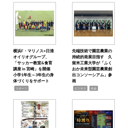
横浜F・マリノス×日清
先端技術で園芸農業の
オイリオグループ、
持続的発展目指す 久
「サッカー教室&食育
留米工業大学が「ふく
講座 in 宮崎」を開催
おか未来型園芸農業創
小学1年生～3年生の身
出コンソーシアム」参
体づくりをサポート
画
,
,
,
スポーツ
ビジネス
社会