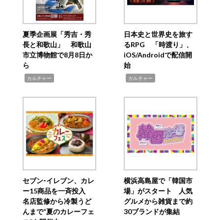
夏季企画展「秀吉・秀
日本史と世界史を旅す
長と和歌山」 和歌山
るRPG 「時渡り」、
市立博物館で8月8日か
iOS/Androidで配信開
ら
始
,
,
カルチャー
カルチャー
セブン‐イレブン、カレ
横浜高島屋で「韓国市
ー15商品を一斉投入
場」がスタート 人気
名店監修から冷製うど
グルメから雑貨まで約
んまで“夏のカレーフェ
30ブランドが集結