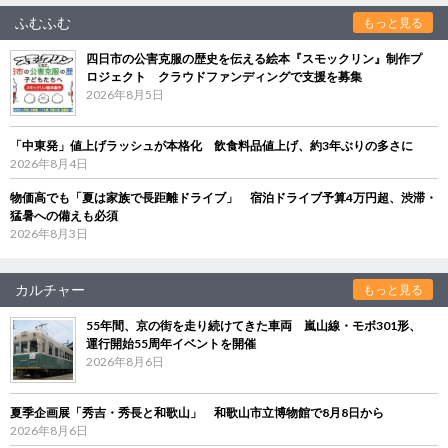
ふむふむ
もっと見る
四日市の公害克服の歴史を伝える絵本『スモックリン』制作プ
ロジェクト クラウドファンディングで支援を募集
2026年8月5日
「中東発」値上げラッシュが本格化 飲食料品値上げ、約3年ぶりの多さに
2026年8月4日
物価高でも「夏は家族で長距離ドライブ」 宿泊ドライブ予算4万円超、渋滞・
猛暑への備えも必須
2026年8月3日
カルチャー
もっと見る
55年間、京の街を走り続けてきた車両 嵐山線・モボ301形、
運行開始55周年イベントを開催
2026年8月6日
夏季企画展「秀吉・秀長と和歌山」 和歌山市立博物館で8月8日から
2026年8月6日