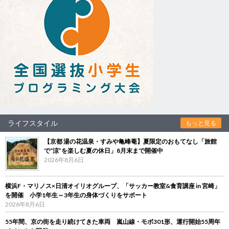
ライフスタイル
もっと見る
【京都 湯の花温泉・すみや亀峰菴】夏限定のおもてなし「旅館
で“涼”を楽しむ夏の休日」8月末まで開催中
2026年8月6日
横浜F・マリノス×日清オイリオグループ、「サッカー教室&食育講座 in 宮崎」
を開催 小学1年生～3年生の身体づくりをサポート
2026年8月6日
55年間、京の街を走り続けてきた車両 嵐山線・モボ301形、運行開始55周年