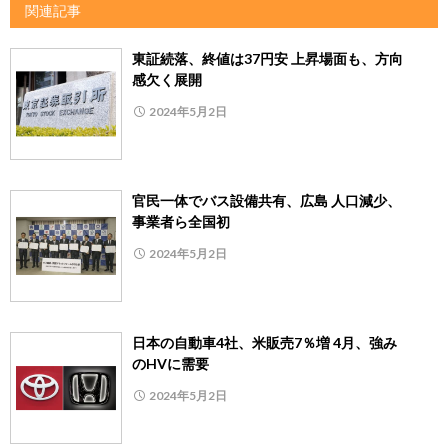
関連記事
東証続落、終値は37円安 上昇場面も、方向
感欠く展開
2024年5月2日
官民一体でバス設備共有、広島 人口減少、
事業者ら全国初
2024年5月2日
日本の自動車4社、米販売7％増 4月、強み
のHVに需要
2024年5月2日