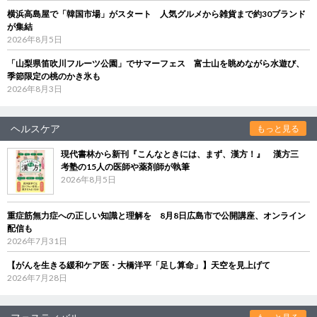
横浜高島屋で「韓国市場」がスタート 人気グルメから雑貨まで約30ブランド
が集結
2026年8月5日
「山梨県笛吹川フルーツ公園」でサマーフェス 富士山を眺めながら水遊び、
季節限定の桃のかき氷も
2026年8月3日
ヘルスケア
もっと見る
現代書林から新刊『こんなときには、まず、漢方！』 漢方三
考塾の15人の医師や薬剤師が執筆
2026年8月5日
重症筋無力症への正しい知識と理解を 8月8日広島市で公開講座、オンライン
配信も
2026年7月31日
【がんを生きる緩和ケア医・大橋洋平「足し算命」】天空を見上げて
2026年7月28日