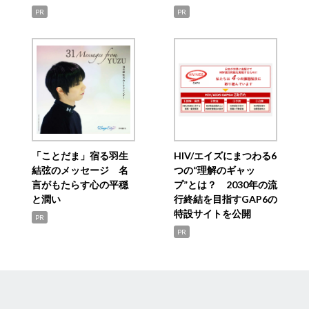
PR
PR
「ことだま」宿る羽生
HIV/エイズにまつわる6
結弦のメッセージ 名
つの“理解のギャッ
言がもたらす心の平穏
プ”とは？ 2030年の流
と潤い
行終結を目指すGAP6の
特設サイトを公開
PR
PR