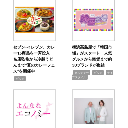
セブン‐イレブン、カレ
横浜高島屋で「韓国市
ー15商品を一斉投入
場」がスタート 人気
名店監修から冷製うど
グルメから雑貨まで約
んまで“夏のカレーフェ
30ブランドが集結
ス”を開催中
,
,
,
カルチャー
グルメ
ライ
フスタイル
,
グルメ