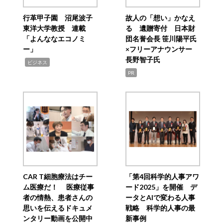
行革甲子園 沼尾波子
故人の「想い」かなえ
東洋大学教授 連載
る 遺贈寄付 日本財
「よんななエコノミ
団名誉会長 笹川陽平氏
ー」
×フリーアナウンサー
長野智子氏
,
ビジネス
PR
CAR T細胞療法はチー
「第4回科学的人事アワ
ム医療だ！ 医療従事
ード2025」を開催 デ
者の情熱、患者さんの
ータとAIで変わる人事
思いを伝えるドキュメ
戦略 科学的人事の最
ンタリー動画を公開中
新事例