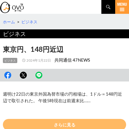
検
索
コ
ン
テ
ホーム
>
ビジネス
ン
ビジネス
ツ
へ
移
東京円、148円近辺
動
共同通信 47NEWS
2024年1月22日
ビジネス
週明け22日の東京外国為替市場の円相場は、1ドル＝148円近
辺で取引された。 午後5時現在は前週末比……
さらに見る