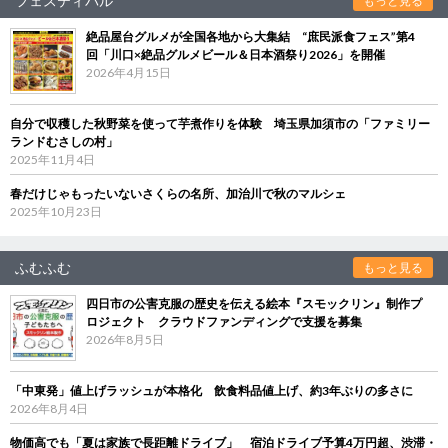
フェスティバル
もっと見る
絶品屋台グルメが全国各地から大集結 “庶民派食フェス”第4
回「川口×絶品グルメビール＆日本酒祭り2026」を開催
2026年4月15日
自分で収穫した秋野菜を使って芋煮作りを体験 埼玉県加須市の「ファミリー
ランドむさしの村」
2025年11月4日
春だけじゃもったいないさくらの名所、加治川で秋のマルシェ
2025年10月23日
ふむふむ
もっと見る
四日市の公害克服の歴史を伝える絵本『スモックリン』制作プ
ロジェクト クラウドファンディングで支援を募集
2026年8月5日
「中東発」値上げラッシュが本格化 飲食料品値上げ、約3年ぶりの多さに
2026年8月4日
物価高でも「夏は家族で長距離ドライブ」 宿泊ドライブ予算4万円超、渋滞・