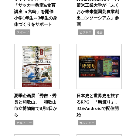
「サッカー教室&食育
留米工業大学が「ふく
講座 in 宮崎」を開催
おか未来型園芸農業創
小学1年生～3年生の身
出コンソーシアム」参
体づくりをサポート
画
,
,
,
スポーツ
ビジネス
社会
夏季企画展「秀吉・秀
日本史と世界史を旅す
長と和歌山」 和歌山
るRPG 「時渡り」、
市立博物館で8月8日か
iOS/Androidで配信開
ら
始
,
,
カルチャー
カルチャー