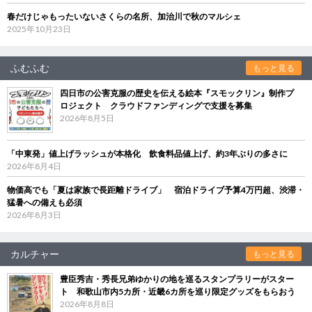
春だけじゃもったいないさくらの名所、加治川で秋のマルシェ
2025年10月23日
ふむふむ
もっと見る
四日市の公害克服の歴史を伝える絵本『スモックリン』制作プ
ロジェクト クラウドファンディングで支援を募集
2026年8月5日
「中東発」値上げラッシュが本格化 飲食料品値上げ、約3年ぶりの多さに
2026年8月4日
物価高でも「夏は家族で長距離ドライブ」 宿泊ドライブ予算4万円超、渋滞・
猛暑への備えも必須
2026年8月3日
カルチャー
もっと見る
豊臣秀吉・秀長兄弟ゆかりの地を巡るスタンプラリーがスター
ト 和歌山市内5カ所・近畿6カ所を巡り限定グッズをもらおう
2026年8月8日