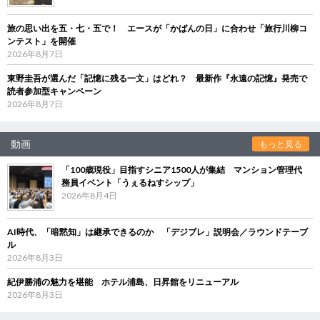
旅の思い出を五・七・五で！ エースが「かばんの日」に合わせ「旅行川柳コ
ンテスト」を開催
2026年8月7日
東野圭吾が選んだ「記憶に残る一文」はどれ？ 最新作『永遠の記憶』発売で
読者参加型キャンペーン
2026年8月7日
動画
もっと見る
「100歳現役」目指すシニア1500人が集結 マンション管理代
務員イベント「うぇるねすシップ」
2026年8月4日
AI時代、「暗黙知」は継承できるのか 「デジブレ」説明会／ラウンドテーブ
ル
2026年8月3日
紀伊勝浦の魅力を堪能 ホテル浦島、日昇館をリニューアル
2026年8月3日