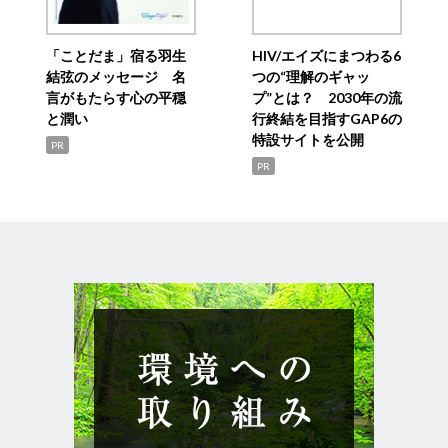
「ことだま」宿る羽生
HIV/エイズにまつわる6
結弦のメッセージ 名
つの“理解のギャッ
言がもたらす心の平穏
プ”とは？ 2030年の流
と潤い
行終結を目指すGAP6の
特設サイトを公開
PR
PR