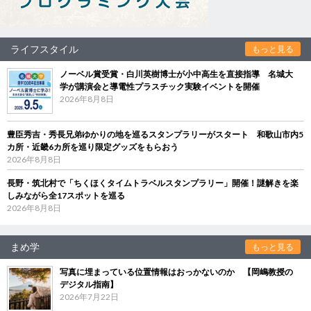
ライフスタイル
もっと見る
ノーベル賞受賞・白川英樹博士が小中高生を直接指導 名城大
学が講演会と導電性プラスチック実験イベントを開催
2026年8月8日
豊臣秀吉・秀長兄弟ゆかりの地を巡るスタンプラリーがスタート 和歌山市内5
カ所・近畿6カ所を巡り限定グッズをもらおう
2026年8月8日
長野・筑北村で「ちくほくタイムトラベルスタンプラリー」開催！謎解きを楽
しみながら全17スポットを巡る
2026年8月8日
まめ学
もっと見る
写真に埋まっている位置情報はおっかないのか 【岡嶋教授の
デジタル指南】
2026年7月22日