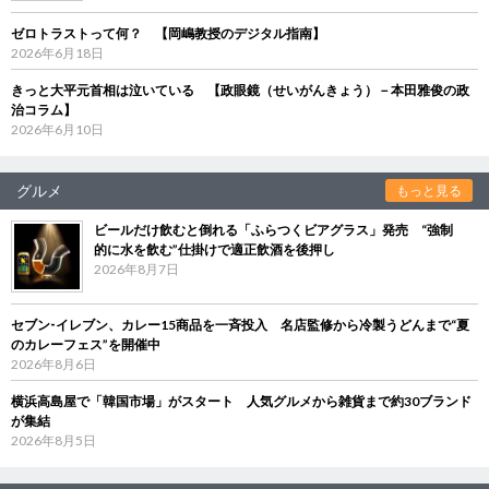
ゼロトラストって何？ 【岡嶋教授のデジタル指南】
2026年6月18日
きっと大平元首相は泣いている 【政眼鏡（せいがんきょう）－本田雅俊の政
治コラム】
2026年6月10日
グルメ
もっと見る
ビールだけ飲むと倒れる「ふらつくビアグラス」発売 “強制
的に水を飲む”仕掛けで適正飲酒を後押し
2026年8月7日
セブン‐イレブン、カレー15商品を一斉投入 名店監修から冷製うどんまで“夏
のカレーフェス”を開催中
2026年8月6日
横浜高島屋で「韓国市場」がスタート 人気グルメから雑貨まで約30ブランド
が集結
2026年8月5日