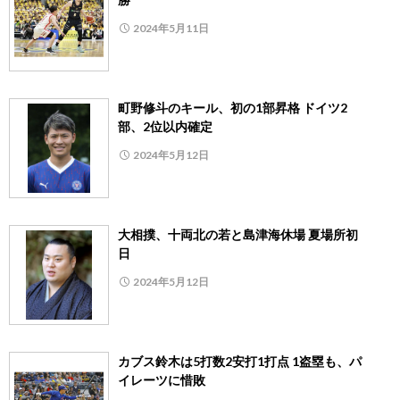
2024年5月11日
町野修斗のキール、初の1部昇格 ドイツ2
部、2位以内確定
2024年5月12日
大相撲、十両北の若と島津海休場 夏場所初
日
2024年5月12日
カブス鈴木は5打数2安打1打点 1盗塁も、パ
イレーツに惜敗