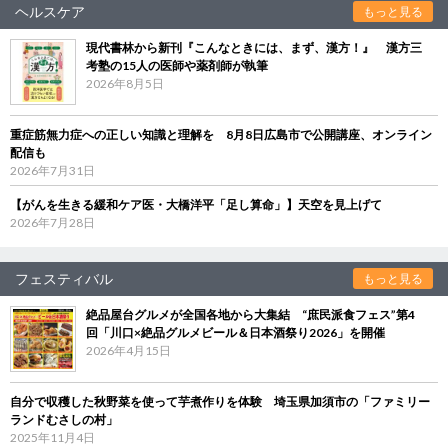
ヘルスケア
もっと見る
現代書林から新刊『こんなときには、まず、漢方！』 漢方三
考塾の15人の医師や薬剤師が執筆
2026年8月5日
重症筋無力症への正しい知識と理解を 8月8日広島市で公開講座、オンライン
配信も
2026年7月31日
【がんを生きる緩和ケア医・大橋洋平「足し算命」】天空を見上げて
2026年7月28日
フェスティバル
もっと見る
絶品屋台グルメが全国各地から大集結 “庶民派食フェス”第4
回「川口×絶品グルメビール＆日本酒祭り2026」を開催
2026年4月15日
自分で収穫した秋野菜を使って芋煮作りを体験 埼玉県加須市の「ファミリー
ランドむさしの村」
2025年11月4日