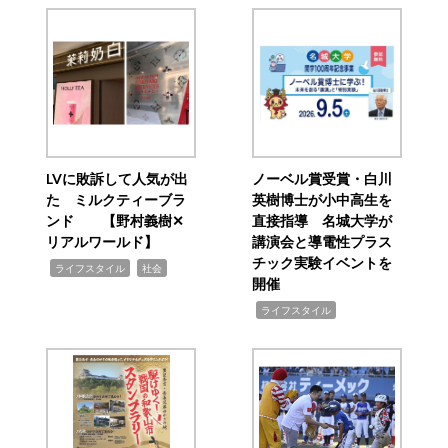
LVに敗訴して人気が出
ノーベル賞受賞・白川
た ミルクティーブラ
英樹博士が小中高生を
ンド 【野村義樹✕
直接指導 名城大学が
リアルワールド】
講演会と導電性プラス
チック実験イベントを
,
,
ライフスタイル
社会
開催
,
ライフスタイル