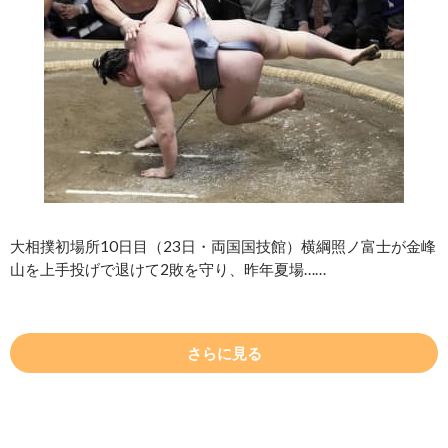
大相撲初場所10日目（23日・両国国技館）横綱照ノ富士が金峰
山を上手投げで退けて2敗を守り、昨年夏場……
さらに見る