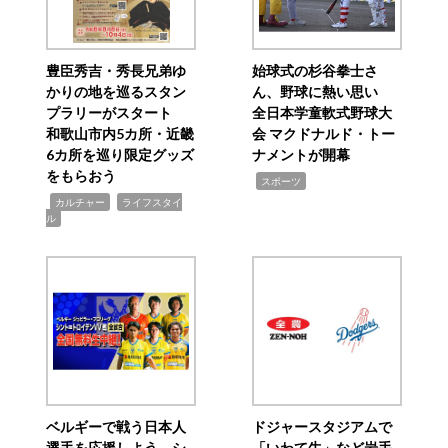
豊臣秀吉・秀長兄弟ゆ
始球式の杉谷拳士さ
かりの地を巡るスタン
ん、野球に熱い思い
プラリーがスタート
全日本学童軟式野球大
和歌山市内5カ所・近畿
会 マクドナルド・トー
6カ所を巡り限定グッズ
ナメントが開幕
をもらおう
,
スポーツ
,
,
カルチャー
ライフスタイ
ル
ベルギーで戦う日本人
ドジャースタジアムで
選手を応援しよう シ
「いわて牛」など岩手