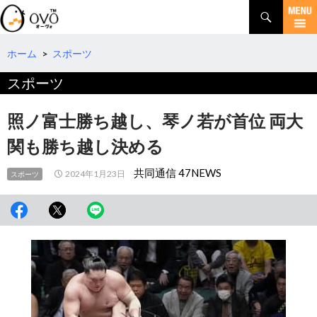
検
索
コ
ン
テ
ホーム
>
スポーツ
ン
スポーツ
ツ
へ
移
照ノ富士勝ち越し、琴ノ若が首位 両大
動
関も勝ち越し決める
共同通信 47NEWS
2024年1月23日
スポーツ