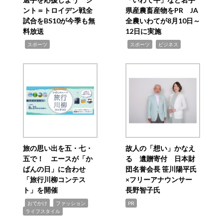
ント＝トロイデン戦全
県産農畜産物をPR JA
試合をBS10が今季も無
全農いわてが8月10日～
料放送
12日に実施
,
,
,
スポーツ
スポーツ
ビジネス
旅の思い出を五・七・
故人の「想い」かなえ
五で！ エースが「か
る 遺贈寄付 日本財
ばんの日」に合わせ
団名誉会長 笹川陽平氏
「旅行川柳コンテス
×フリーアナウンサー
ト」を開催
長野智子氏
,
,
,
おでかけ
ファッション
PR
ライフスタイル