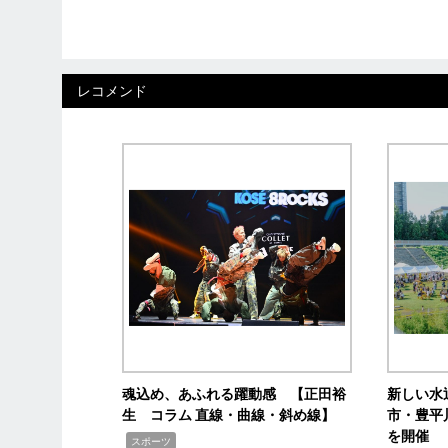
レコメンド
魂込め、あふれる躍動感 【正田裕
新しい水
生 コラム 直線・曲線・斜め線】
市・豊平
を開催
,
スポーツ