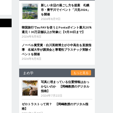
新しい水辺の過ごし方を提案 札幌
市・豊平川でイベント「川見2026」
を開催
2026年8月9日
韓国旅行でau PAYを使うとPontaポイント最大20％
還元！30万店舗以上が対象に【9月30日まで】
2026年8月8日
ノーベル賞受賞・白川英樹博士が小中高生を直接指
導 名城大学が講演会と導電性プラスチック実験イ
ベントを開催
2026年8月8日
まめ学
もっと見る
写真に埋まっている位置情報はおっ
かないのか 【岡嶋教授のデジタル
指南】
2026年7月22日
ゼロトラストって何？ 【岡嶋教授のデジタル指
南】