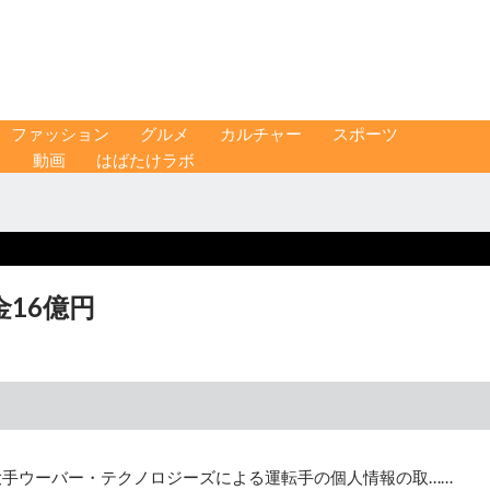
ファッション
グルメ
カルチャー
スポーツ
ス
動画
はばたけラボ
16億円
大手ウーバー・テクノロジーズによる運転手の個人情報の取……