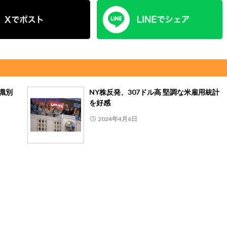
、識別
NY株反発、307ドル高 堅調な米雇用統計
を好感
2024年4月6日