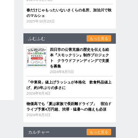
春だけじゃもったいないさくらの名所、加治川で秋
のマルシェ
2025年10月23日
ふむふむ
もっと見る
四日市の公害克服の歴史を伝える絵
本『スモックリン』制作プロジェク
ト クラウドファンディングで支援
を募集
2026年8月5日
「中東発」値上げラッシュが本格化 飲食料品値上
げ、約3年ぶりの多さに
2026年8月4日
物価高でも「夏は家族で長距離ドライブ」 宿泊ド
ライブ予算4万円超、渋滞・猛暑への備えも必須
2026年8月3日
カルチャー
もっと見る