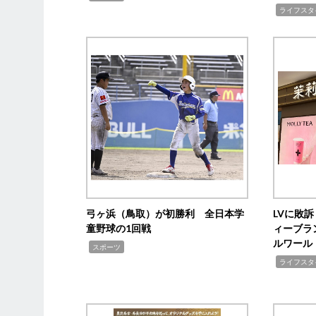
,
ライフスタ
弓ヶ浜（鳥取）が初勝利 全日本学
LVに敗
童野球の1回戦
ィーブラ
ルワール
,
スポーツ
,
ライフスタ