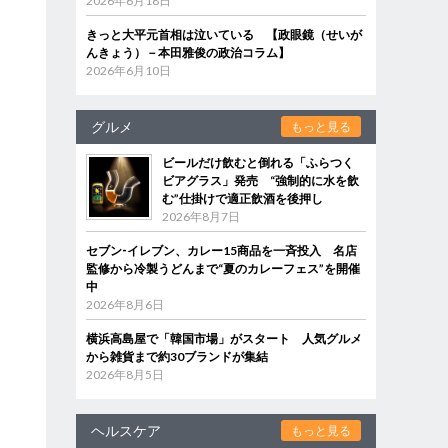
2026年6月18日
きっと大平元首相は泣いている 【政眼鏡（せいが
んきょう）－本田雅俊の政治コラム】
2026年6月10日
グルメ
もっと見る
ビールだけ飲むと倒れる「ふらつく
ビアグラス」発売 “強制的に水を飲
む”仕掛けで適正飲酒を後押し
2026年8月7日
セブン‐イレブン、カレー15商品を一斉投入 名店
監修から冷製うどんまで“夏のカレーフェス”を開催
中
2026年8月6日
横浜高島屋で「韓国市場」がスタート 人気グルメ
から雑貨まで約30ブランドが集結
2026年8月5日
ヘルスケア
もっと見る