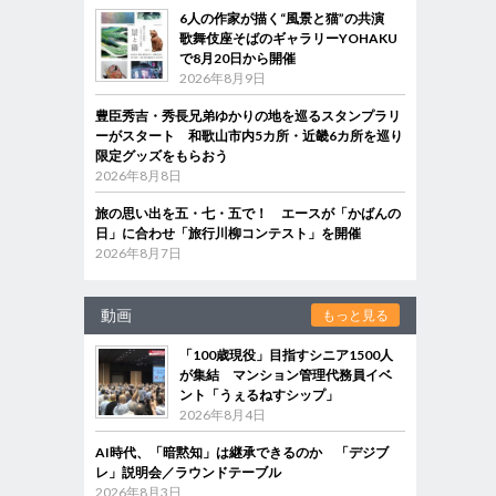
6人の作家が描く“風景と猫”の共演
歌舞伎座そばのギャラリーYOHAKU
で8月20日から開催
2026年8月9日
豊臣秀吉・秀長兄弟ゆかりの地を巡るスタンプラリ
ーがスタート 和歌山市内5カ所・近畿6カ所を巡り
限定グッズをもらおう
2026年8月8日
旅の思い出を五・七・五で！ エースが「かばんの
日」に合わせ「旅行川柳コンテスト」を開催
2026年8月7日
動画
もっと見る
「100歳現役」目指すシニア1500人
が集結 マンション管理代務員イベ
ント「うぇるねすシップ」
2026年8月4日
AI時代、「暗黙知」は継承できるのか 「デジブ
レ」説明会／ラウンドテーブル
2026年8月3日