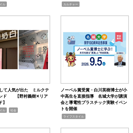
,
イル
カルチャー
訴して人気が出た ミルクテ
ノーベル賞受賞・白川英樹博士が小
ンド 【野村義樹✕リア
中高生を直接指導 名城大学が講演
ド】
会と導電性プラスチック実験イベン
トを開催
,
イル
社会
,
ライフスタイル