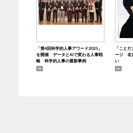
「第4回科学的人事アワード2025」
「ことだ
を開催 データとAIで変わる人事戦
ージ 名
略 科学的人事の最新事例
い
PR
PR