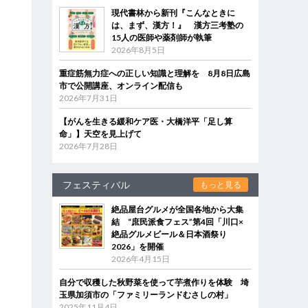
現代書林から新刊『こんなときに
は、まず、漢方！』 漢方三考塾の
15人の医師や薬剤師が執筆
2026年8月5日
重症筋無力症への正しい知識と理解を 8月8日広島
市で公開講座、オンライン配信も
2026年7月31日
【がんを生きる緩和ケア医・大橋洋平「足し算
命」】天空を見上げて
2026年7月28日
フェスティバル
もっと見る
絶品屋台グルメが全国各地から大集
結 “庶民派食フェス”第4回「川口×
絶品グルメビール＆日本酒祭り
2026」を開催
2026年4月15日
自分で収穫した秋野菜を使って芋煮作りを体験 埼
玉県加須市の「ファミリーランドむさしの村」
2025年11月4日