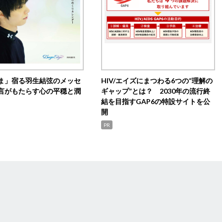
ま」宿る羽生結弦のメッセ
HIV/エイズにまつわる6つの“理解の
言がもたらす心の平穏と潤
ギャップ”とは？ 2030年の流行終
結を目指すGAP6の特設サイトを公
開
PR