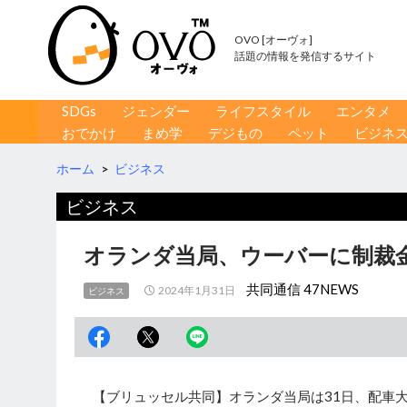
OVO [オーヴォ]
話題の情報を発信するサイト
コンテンツへ移動
検
SDGs
ジェンダー
ライフスタイル
エンタメ
索
おでかけ
まめ学
デジもの
ペット
ビジネ
ホーム
>
ビジネス
ビジネス
オランダ当局、ウーバーに制裁金
共同通信 47NEWS
2024年1月31日
ビジネス
【ブリュッセル共同】オランダ当局は31日、配車