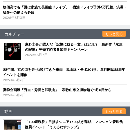
物価高でも「夏は家族で長距離ドライブ」 宿泊ドライブ予算4万円超、渋滞・
猛暑への備えも必須
2026年8月3日
カルチャー
もっと見る
東野圭吾が選んだ「記憶に残る一文」はどれ？ 最新作『永遠
の記憶』発売で読者参加型キャンペーン
2026年8月7日
55年間、京の街を走り続けてきた車両 嵐山線・モボ301形、運行開始55周年
イベントを開催
2026年8月6日
夏季企画展「秀吉・秀長と和歌山」 和歌山市立博物館で8月8日から
2026年8月6日
動画
もっと見る
「100歳現役」目指すシニア1500人が集結 マンション管理代
務員イベント「うぇるねすシップ」