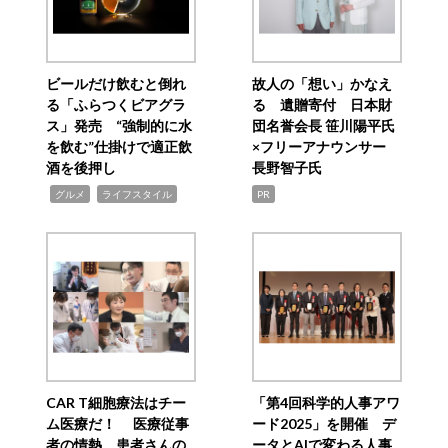
ビールだけ飲むと倒れ
故人の「想い」かなえ
る「ふらつくビアグラ
る 遺贈寄付 日本財
ス」発売 “強制的に水
団名誉会長 笹川陽平氏
を飲む”仕掛けで適正飲
×フリーアナウンサー
酒を後押し
長野智子氏
,
,
グルメ
ライフスタイル
PR
CAR T細胞療法はチー
「第4回科学的人事アワ
ム医療だ！ 医療従事
ード2025」を開催 デ
者の情熱、患者さんの
ータとAIで変わる人事