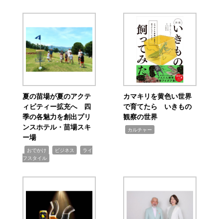
夏の苗場が夏のアクテ
カマキリを黄色い世界
ィビティー拡充へ 四
で育てたら いきもの
季の各魅力を創出プリ
観察の世界
ンスホテル・苗場スキ
,
カルチャー
ー場
,
,
,
おでかけ
ビジネス
ライ
フスタイル