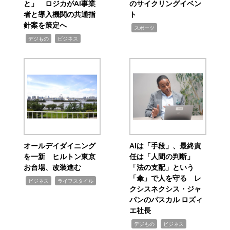
と」 ロジカがAI事業
のサイクリングイベン
者と導入機関の共通指
ト
針案を策定へ
,
スポーツ
,
,
デジもの
ビジネス
オールデイダイニング
AIは「手段」、最終責
を一新 ヒルトン東京
任は「人間の判断」
お台場、改装進む
「法の支配」という
「傘」で人を守る レ
,
,
ビジネス
ライフスタイル
クシスネクシス・ジャ
パンのパスカル ロズィ
エ社長
,
,
デジもの
ビジネス