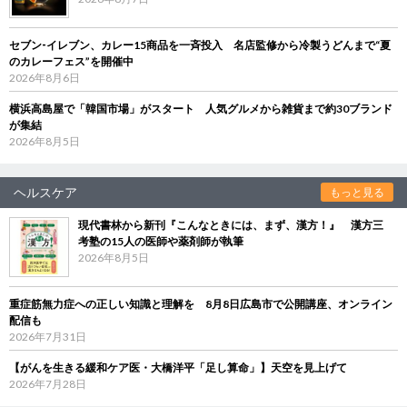
セブン‐イレブン、カレー15商品を一斉投入 名店監修から冷製うどんまで“夏
のカレーフェス”を開催中
2026年8月6日
横浜高島屋で「韓国市場」がスタート 人気グルメから雑貨まで約30ブランド
が集結
2026年8月5日
ヘルスケア
もっと見る
現代書林から新刊『こんなときには、まず、漢方！』 漢方三
考塾の15人の医師や薬剤師が執筆
2026年8月5日
重症筋無力症への正しい知識と理解を 8月8日広島市で公開講座、オンライン
配信も
2026年7月31日
【がんを生きる緩和ケア医・大橋洋平「足し算命」】天空を見上げて
2026年7月28日