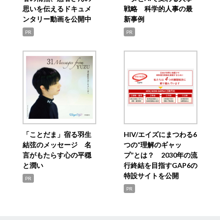
思いを伝えるドキュメ
戦略 科学的人事の最
ンタリー動画を公開中
新事例
PR
PR
「ことだま」宿る羽生
HIV/エイズにまつわる6
結弦のメッセージ 名
つの“理解のギャッ
言がもたらす心の平穏
プ”とは？ 2030年の流
と潤い
行終結を目指すGAP6の
特設サイトを公開
PR
PR