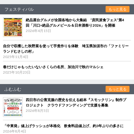
フェスティバル
もっと見る
絶品屋台グルメが全国各地から大集結 “庶民派食フェス”第4
回「川口×絶品グルメビール＆日本酒祭り2026」を開催
2026年4月15日
自分で収穫した秋野菜を使って芋煮作りを体験 埼玉県加須市の「ファミリー
ランドむさしの村」
2025年11月4日
春だけじゃもったいないさくらの名所、加治川で秋のマルシェ
2025年10月23日
ふむふむ
もっと見る
四日市の公害克服の歴史を伝える絵本『スモックリン』制作プ
ロジェクト クラウドファンディングで支援を募集
2026年8月5日
「中東発」値上げラッシュが本格化 飲食料品値上げ、約3年ぶりの多さに
2026年8月4日