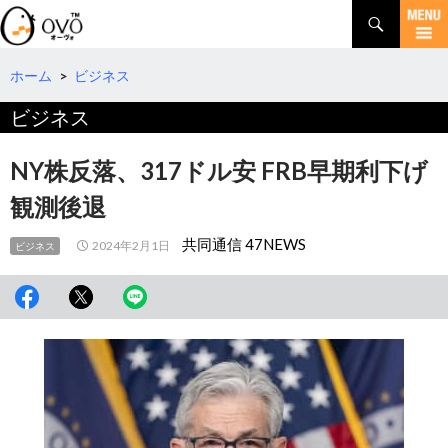
検
索
コ
ン
テ
ホーム
>
ビジネス
ン
ビジネス
ツ
へ
移
NY株反落、317ドル安 FRB早期利下げ
動
観測後退
共同通信 47NEWS
2024年2月1日
ビジネス