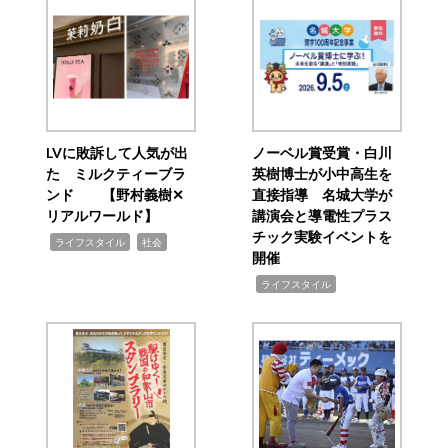
LVに敗訴して人気が出
ノーベル賞受賞・白川
た ミルクティーブラ
英樹博士が小中高生を
ンド 【野村義樹✕
直接指導 名城大学が
リアルワールド】
講演会と導電性プラス
チック実験イベントを
,
,
ライフスタイル
社会
開催
,
ライフスタイル