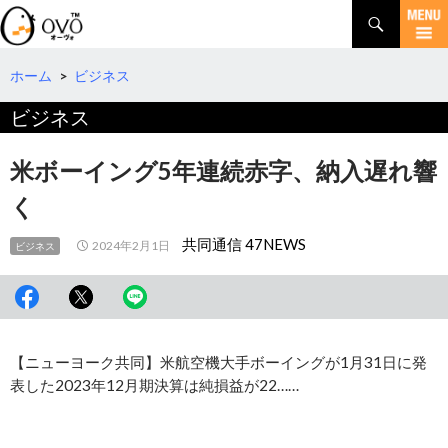
検
索
コ
ン
テ
ホーム
>
ビジネス
ン
ビジネス
ツ
へ
移
米ボーイング5年連続赤字、納入遅れ響
動
く
共同通信 47NEWS
2024年2月1日
ビジネス
【ニューヨーク共同】米航空機大手ボーイングが1月31日に発
表した2023年12月期決算は純損益が22……