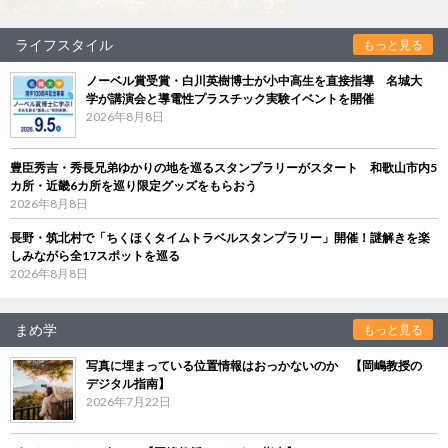
ライフスタイル
もっと見る
ノーベル賞受賞・白川英樹博士が小中高生を直接指導 名城大
学が講演会と導電性プラスチック実験イベントを開催
2026年8月8日
豊臣秀吉・秀長兄弟ゆかりの地を巡るスタンプラリーがスタート 和歌山市内5
カ所・近畿6カ所を巡り限定グッズをもらおう
2026年8月8日
長野・筑北村で「ちくほくタイムトラベルスタンプラリー」開催！謎解きを楽
しみながら全17スポットを巡る
2026年8月8日
まめ学
もっと見る
写真に埋まっている位置情報はおっかないのか 【岡嶋教授の
デジタル指南】
2026年7月22日