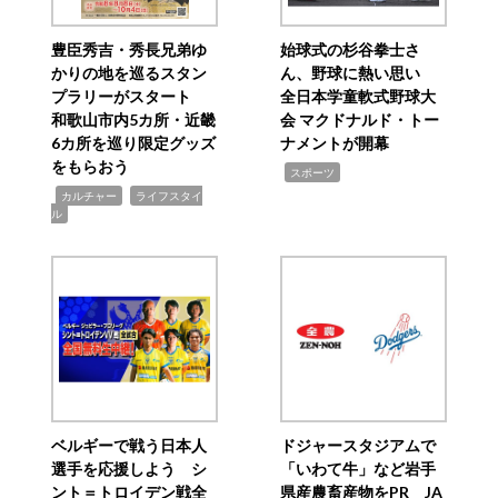
豊臣秀吉・秀長兄弟ゆ
始球式の杉谷拳士さ
かりの地を巡るスタン
ん、野球に熱い思い
プラリーがスタート
全日本学童軟式野球大
和歌山市内5カ所・近畿
会 マクドナルド・トー
6カ所を巡り限定グッズ
ナメントが開幕
をもらおう
,
スポーツ
,
,
カルチャー
ライフスタイ
ル
ベルギーで戦う日本人
ドジャースタジアムで
選手を応援しよう シ
「いわて牛」など岩手
ント＝トロイデン戦全
県産農畜産物をPR JA