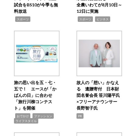
試合をBS10が今季も無
全農いわてが8月10日～
料放送
12日に実施
,
,
,
スポーツ
スポーツ
ビジネス
旅の思い出を五・七・
故人の「想い」かなえ
五で！ エースが「か
る 遺贈寄付 日本財
ばんの日」に合わせ
団名誉会長 笹川陽平氏
「旅行川柳コンテス
×フリーアナウンサー
ト」を開催
長野智子氏
,
,
,
おでかけ
ファッション
PR
ライフスタイル