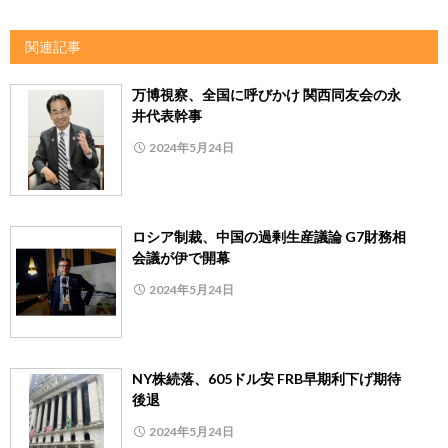
関連記事
万博視察、全国に呼びかけ 関西同友会の永
井代表幹事
2024年5月24日
ロシア制裁、中国の過剰生産議論 G7財務相
会議が伊で開幕
2024年5月24日
NY株続落、605ドル安 FRB早期利下げ期待
後退
2024年5月24日