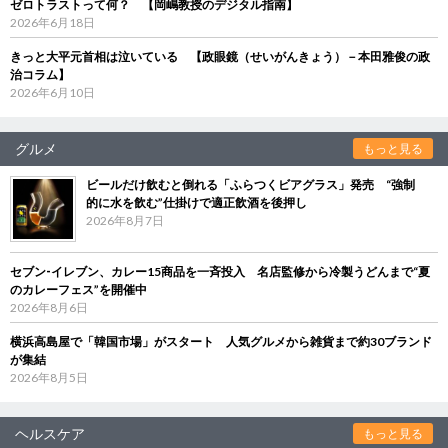
ゼロトラストって何？ 【岡嶋教授のデジタル指南】
2026年6月18日
きっと大平元首相は泣いている 【政眼鏡（せいがんきょう）－本田雅俊の政
治コラム】
2026年6月10日
グルメ
もっと見る
ビールだけ飲むと倒れる「ふらつくビアグラス」発売 “強制
的に水を飲む”仕掛けで適正飲酒を後押し
2026年8月7日
セブン‐イレブン、カレー15商品を一斉投入 名店監修から冷製うどんまで“夏
のカレーフェス”を開催中
2026年8月6日
横浜高島屋で「韓国市場」がスタート 人気グルメから雑貨まで約30ブランド
が集結
2026年8月5日
ヘルスケア
もっと見る