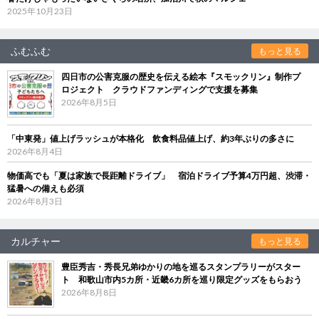
2025年10月23日
ふむふむ
もっと見る
四日市の公害克服の歴史を伝える絵本『スモックリン』制作プ
ロジェクト クラウドファンディングで支援を募集
2026年8月5日
「中東発」値上げラッシュが本格化 飲食料品値上げ、約3年ぶりの多さに
2026年8月4日
物価高でも「夏は家族で長距離ドライブ」 宿泊ドライブ予算4万円超、渋滞・
猛暑への備えも必須
2026年8月3日
カルチャー
もっと見る
豊臣秀吉・秀長兄弟ゆかりの地を巡るスタンプラリーがスター
ト 和歌山市内5カ所・近畿6カ所を巡り限定グッズをもらおう
2026年8月8日