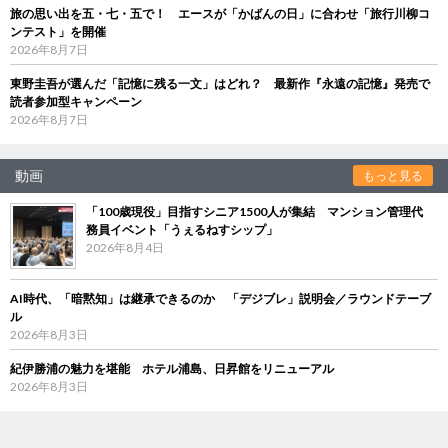
旅の思い出を五・七・五で！ エースが「かばんの日」に合わせ「旅行川柳コ
ンテスト」を開催
2026年8月7日
東野圭吾が選んだ「記憶に残る一文」はどれ？ 最新作『永遠の記憶』発売で
読者参加型キャンペーン
2026年8月7日
動画
もっと見る
「100歳現役」目指すシニア1500人が集結 マンション管理代
務員イベント「うぇるねすシップ」
2026年8月4日
AI時代、「暗黙知」は継承できるのか 「デジブレ」説明会／ラウンドテーブ
ル
2026年8月3日
紀伊勝浦の魅力を堪能 ホテル浦島、日昇館をリニューアル
2026年8月3日