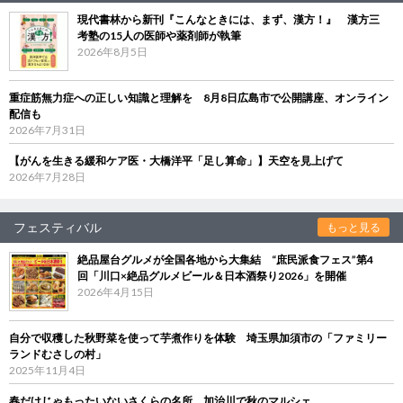
現代書林から新刊『こんなときには、まず、漢方！』 漢方三
考塾の15人の医師や薬剤師が執筆
2026年8月5日
重症筋無力症への正しい知識と理解を 8月8日広島市で公開講座、オンライン
配信も
2026年7月31日
【がんを生きる緩和ケア医・大橋洋平「足し算命」】天空を見上げて
2026年7月28日
フェスティバル
もっと見る
絶品屋台グルメが全国各地から大集結 “庶民派食フェス”第4
回「川口×絶品グルメビール＆日本酒祭り2026」を開催
2026年4月15日
自分で収穫した秋野菜を使って芋煮作りを体験 埼玉県加須市の「ファミリー
ランドむさしの村」
2025年11月4日
春だけじゃもったいないさくらの名所、加治川で秋のマルシェ