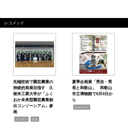
レコメンド
先端技術で園芸農業の
夏季企画展「秀吉・秀
持続的発展目指す 久
長と和歌山」 和歌山
留米工業大学が「ふく
市立博物館で8月8日か
おか未来型園芸農業創
ら
出コンソーシアム」参
,
カルチャー
画
,
,
ビジネス
社会