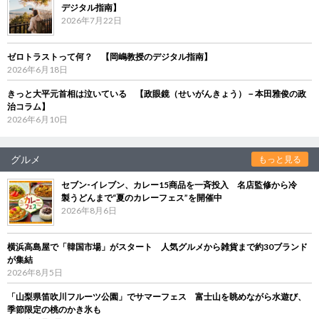
デジタル指南】
2026年7月22日
ゼロトラストって何？ 【岡嶋教授のデジタル指南】
2026年6月18日
きっと大平元首相は泣いている 【政眼鏡（せいがんきょう）－本田雅俊の政
治コラム】
2026年6月10日
グルメ
もっと見る
セブン‐イレブン、カレー15商品を一斉投入 名店監修から冷
製うどんまで“夏のカレーフェス”を開催中
2026年8月6日
横浜高島屋で「韓国市場」がスタート 人気グルメから雑貨まで約30ブランド
が集結
2026年8月5日
「山梨県笛吹川フルーツ公園」でサマーフェス 富士山を眺めながら水遊び、
季節限定の桃のかき氷も