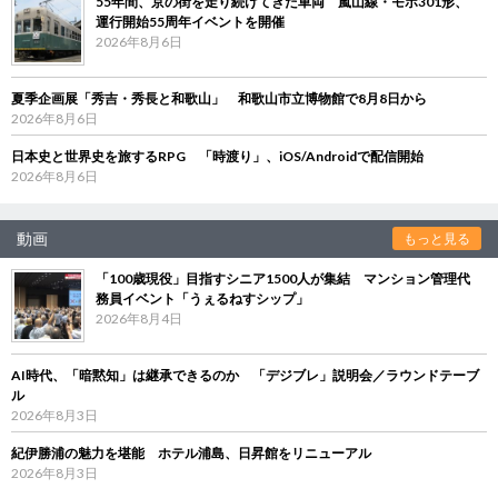
55年間、京の街を走り続けてきた車両 嵐山線・モボ301形、
運行開始55周年イベントを開催
2026年8月6日
夏季企画展「秀吉・秀長と和歌山」 和歌山市立博物館で8月8日から
2026年8月6日
日本史と世界史を旅するRPG 「時渡り」、iOS/Androidで配信開始
2026年8月6日
動画
もっと見る
「100歳現役」目指すシニア1500人が集結 マンション管理代
務員イベント「うぇるねすシップ」
2026年8月4日
AI時代、「暗黙知」は継承できるのか 「デジブレ」説明会／ラウンドテーブ
ル
2026年8月3日
紀伊勝浦の魅力を堪能 ホテル浦島、日昇館をリニューアル
2026年8月3日