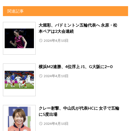
関連記事
大堀彩、バドミントン五輪代表へ 永原・松
本ペアは2大会連続
2024年4月10日
横浜M2連勝、4位浮上 J1、G大阪に2―0
2024年4月10日
クレー射撃、中山氏が代表HCに 女子で五輪
に5度出場
2024年4月10日