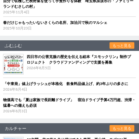
自分で収穫した秋野菜を使って芋煮作りを体験 埼玉県加須市の「ファミリー
ランドむさしの村」
2025年11月4日
春だけじゃもったいないさくらの名所、加治川で秋のマルシェ
2025年10月23日
ふむふむ
もっと見る
四日市の公害克服の歴史を伝える絵本『スモックリン』制作プ
ロジェクト クラウドファンディングで支援を募集
2026年8月5日
「中東発」値上げラッシュが本格化 飲食料品値上げ、約3年ぶりの多さに
2026年8月4日
物価高でも「夏は家族で長距離ドライブ」 宿泊ドライブ予算4万円超、渋滞・
猛暑への備えも必須
2026年8月3日
カルチャー
もっと見る