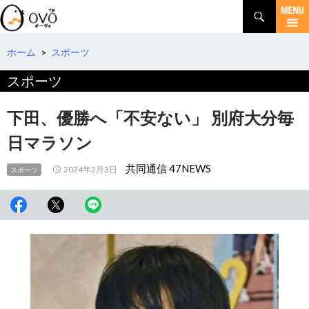
検
索
コ
ン
テ
ホーム
>
スポーツ
ン
スポーツ
ツ
へ
移
下田、優勝へ「不安ない」 別府大分毎
動
日マラソン
共同通信 47NEWS
2024年2月3日
スポーツ