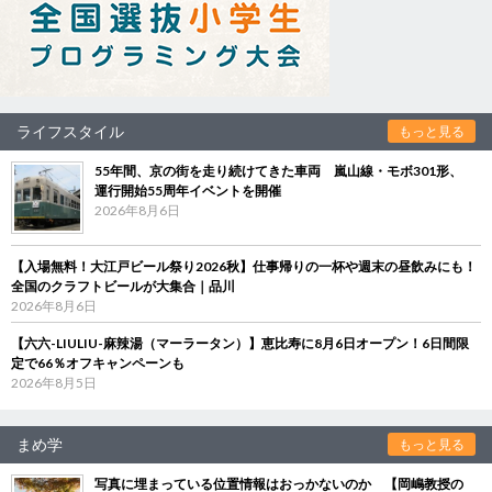
ライフスタイル
もっと見る
55年間、京の街を走り続けてきた車両 嵐山線・モボ301形、
運行開始55周年イベントを開催
2026年8月6日
【入場無料！大江戸ビール祭り2026秋】仕事帰りの一杯や週末の昼飲みにも！
全国のクラフトビールが大集合｜品川
2026年8月6日
【六六-LIULIU-麻辣湯（マーラータン）】恵比寿に8月6日オープン！6日間限
定で66％オフキャンペーンも
2026年8月5日
まめ学
もっと見る
写真に埋まっている位置情報はおっかないのか 【岡嶋教授の