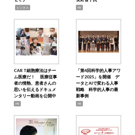
,
ビジネス
PR
CAR T細胞療法はチー
「第4回科学的人事アワ
ム医療だ！ 医療従事
ード2025」を開催 デ
者の情熱、患者さんの
ータとAIで変わる人事
思いを伝えるドキュメ
戦略 科学的人事の最
ンタリー動画を公開中
新事例
PR
PR