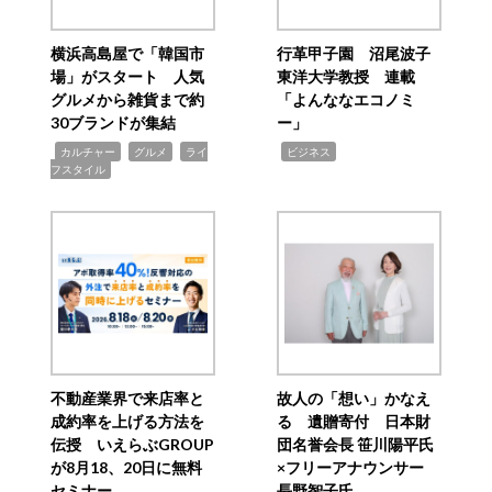
横浜高島屋で「韓国市
行革甲子園 沼尾波子
場」がスタート 人気
東洋大学教授 連載
グルメから雑貨まで約
「よんななエコノミ
30ブランドが集結
ー」
,
,
,
,
カルチャー
グルメ
ライ
ビジネス
フスタイル
不動産業界で来店率と
故人の「想い」かなえ
成約率を上げる方法を
る 遺贈寄付 日本財
伝授 いえらぶGROUP
団名誉会長 笹川陽平氏
が8月18、20日に無料
×フリーアナウンサー
セミナー
長野智子氏