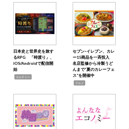
日本史と世界史を旅す
セブン‐イレブン、カレ
るRPG 「時渡り」、
ー15商品を一斉投入
iOS/Androidで配信開
名店監修から冷製うど
始
んまで“夏のカレーフェ
ス”を開催中
,
カルチャー
,
グルメ