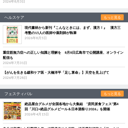
2026年8月3日
ヘルスケア
もっと見る
現代書林から新刊『こんなときには、まず、漢方！』 漢方三
考塾の15人の医師や薬剤師が執筆
2026年8月5日
重症筋無力症への正しい知識と理解を 8月8日広島市で公開講座、オンライン
配信も
2026年7月31日
【がんを生きる緩和ケア医・大橋洋平「足し算命」】天空を見上げて
2026年7月28日
フェスティバル
もっと見る
絶品屋台グルメが全国各地から大集結 “庶民派食フェス”第4
回「川口×絶品グルメビール＆日本酒祭り2026」を開催
2026年4月15日