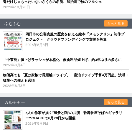
春だけじゃもったいないさくらの名所、加治川で秋のマルシェ
2025年10月23日
ふむふむ
もっと見る
四日市の公害克服の歴史を伝える絵本『スモックリン』制作プ
ロジェクト クラウドファンディングで支援を募集
2026年8月5日
「中東発」値上げラッシュが本格化 飲食料品値上げ、約3年ぶりの多さに
2026年8月4日
物価高でも「夏は家族で長距離ドライブ」 宿泊ドライブ予算4万円超、渋滞・
猛暑への備えも必須
2026年8月3日
カルチャー
もっと見る
6人の作家が描く“風景と猫”の共演 歌舞伎座そばのギャラリ
ーYOHAKUで8月20日から開催
2026年8月9日