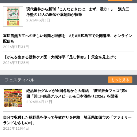
現代書林から新刊『こんなときには、まず、漢方！』 漢方三
考塾の15人の医師や薬剤師が執筆
2026年8月5日
重症筋無力症への正しい知識と理解を 8月8日広島市で公開講座、オンライン
配信も
2026年7月31日
【がんを生きる緩和ケア医・大橋洋平「足し算命」】天空を見上げて
2026年7月28日
フェスティバル
もっと見る
絶品屋台グルメが全国各地から大集結 “庶民派食フェス”第4
回「川口×絶品グルメビール＆日本酒祭り2026」を開催
2026年4月15日
自分で収穫した秋野菜を使って芋煮作りを体験 埼玉県加須市の「ファミリー
ランドむさしの村」
2025年11月4日