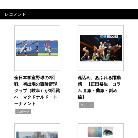
レコメンド
全日本学童野球の2回
魂込め、あふれる躍動
戦 初出場の西陵野球
感 【正田裕生 コラ
クラブ（岐阜）が3回戦
ム 直線・曲線・斜め
へ マクドナルド・ト
線】
ーナメント
,
スポーツ
,
スポーツ