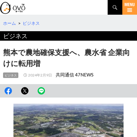
検
索
コ
ン
テ
ホーム
>
ビジネス
ン
ビジネス
ツ
へ
移
熊本で農地確保支援へ、農水省 企業向
動
けに転用増
共同通信 47NEWS
2024年2月9日
ビジネス