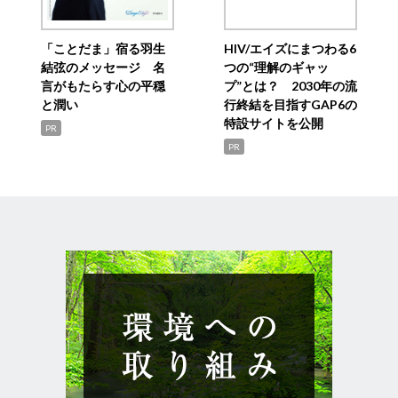
「ことだま」宿る羽生
HIV/エイズにまつわる6
結弦のメッセージ 名
つの“理解のギャッ
言がもたらす心の平穏
プ”とは？ 2030年の流
と潤い
行終結を目指すGAP6の
特設サイトを公開
PR
PR