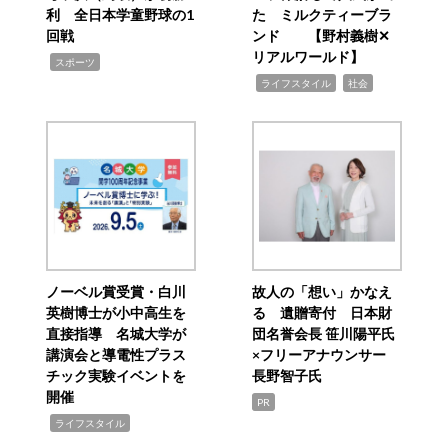
利 全日本学童野球の1
た ミルクティーブラ
回戦
ンド 【野村義樹✕
リアルワールド】
,
スポーツ
,
,
ライフスタイル
社会
ノーベル賞受賞・白川
故人の「想い」かなえ
英樹博士が小中高生を
る 遺贈寄付 日本財
直接指導 名城大学が
団名誉会長 笹川陽平氏
講演会と導電性プラス
×フリーアナウンサー
チック実験イベントを
長野智子氏
開催
PR
,
ライフスタイル