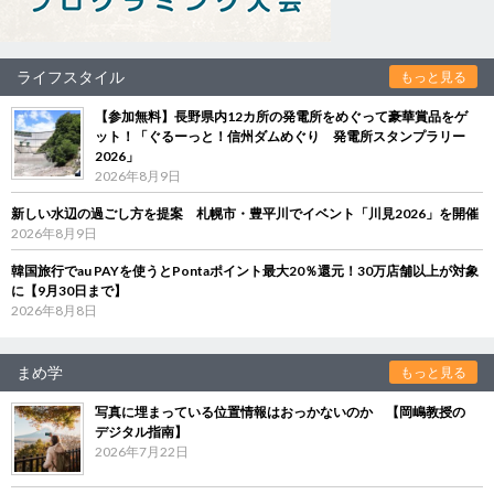
ライフスタイル
もっと見る
【参加無料】長野県内12カ所の発電所をめぐって豪華賞品をゲ
ット！「ぐるーっと！信州ダムめぐり 発電所スタンプラリー
2026」
2026年8月9日
新しい水辺の過ごし方を提案 札幌市・豊平川でイベント「川見2026」を開催
2026年8月9日
韓国旅行でau PAYを使うとPontaポイント最大20％還元！30万店舗以上が対象
に【9月30日まで】
2026年8月8日
まめ学
もっと見る
写真に埋まっている位置情報はおっかないのか 【岡嶋教授の
デジタル指南】
2026年7月22日