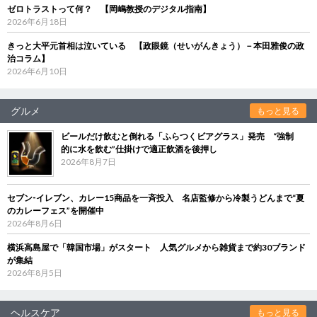
ゼロトラストって何？ 【岡嶋教授のデジタル指南】
2026年6月18日
きっと大平元首相は泣いている 【政眼鏡（せいがんきょう）－本田雅俊の政
治コラム】
2026年6月10日
グルメ
もっと見る
ビールだけ飲むと倒れる「ふらつくビアグラス」発売 “強制
的に水を飲む”仕掛けで適正飲酒を後押し
2026年8月7日
セブン‐イレブン、カレー15商品を一斉投入 名店監修から冷製うどんまで“夏
のカレーフェス”を開催中
2026年8月6日
横浜高島屋で「韓国市場」がスタート 人気グルメから雑貨まで約30ブランド
が集結
2026年8月5日
ヘルスケア
もっと見る