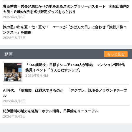
豊臣秀吉・秀長兄弟ゆかりの地を巡るスタンプラリーがスタート 和歌山市内5
カ所・近畿6カ所を巡り限定グッズをもらおう
2026年8月8日
旅の思い出を五・七・五で！ エースが「かばんの日」に合わせ「旅行川柳コ
ンテスト」を開催
2026年8月7日
動画
もっと見る
「100歳現役」目指すシニア1500人が集結 マンション管理代
務員イベント「うぇるねすシップ」
2026年8月4日
AI時代、「暗黙知」は継承できるのか 「デジブレ」説明会／ラウンドテーブ
ル
2026年8月3日
紀伊勝浦の魅力を堪能 ホテル浦島、日昇館をリニューアル
2026年8月3日