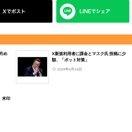
月め
X新規利用者に課金とマスク氏 投稿に少
額、「ボット対策」
2024年4月16日
正、米印