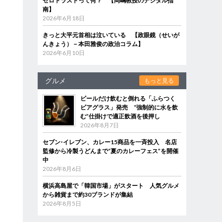
ゼロトラストって何？ 【岡嶋教授のデジタル指
南】
2026年6月18日
きっと大平元首相は泣いている 【政眼鏡（せいが
んきょう）－本田雅俊の政治コラム】
2026年6月10日
グルメ
もっと見る
ビールだけ飲むと倒れる「ふらつく
ビアグラス」発売 “強制的に水を飲
む”仕掛けで適正飲酒を後押し
2026年8月7日
セブン‐イレブン、カレー15商品を一斉投入 名店
監修から冷製うどんまで“夏のカレーフェス”を開催
中
2026年8月6日
横浜高島屋で「韓国市場」がスタート 人気グルメ
から雑貨まで約30ブランドが集結
2026年8月5日