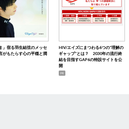
ま」宿る羽生結弦のメッセ
HIV/エイズにまつわる6つの“理解の
言がもたらす心の平穏と潤
ギャップ”とは？ 2030年の流行終
結を目指すGAP6の特設サイトを公
開
PR