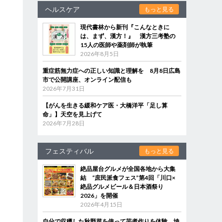
ヘルスケア
もっと見る
現代書林から新刊『こんなときに
は、まず、漢方！』 漢方三考塾の
15人の医師や薬剤師が執筆
2026年8月5日
重症筋無力症への正しい知識と理解を 8月8日広島
市で公開講座、オンライン配信も
2026年7月31日
【がんを生きる緩和ケア医・大橋洋平「足し算
命」】天空を見上げて
2026年7月28日
フェスティバル
もっと見る
絶品屋台グルメが全国各地から大集
結 “庶民派食フェス”第4回「川口×
絶品グルメビール＆日本酒祭り
2026」を開催
2026年4月15日
自分で収穫した秋野菜を使って芋煮作りを体験 埼