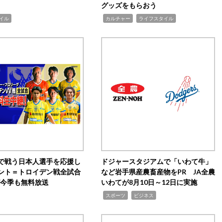
グッズをもらおう
,
,
イル
カルチャー
ライフスタイル
で戦う日本人選手を応援し
ドジャースタジアムで「いわて牛」
ント＝トロイデン戦全試合
など岩手県産農畜産物をPR JA全農
0が今季も無料放送
いわてが8月10日～12日に実施
,
,
スポーツ
ビジネス