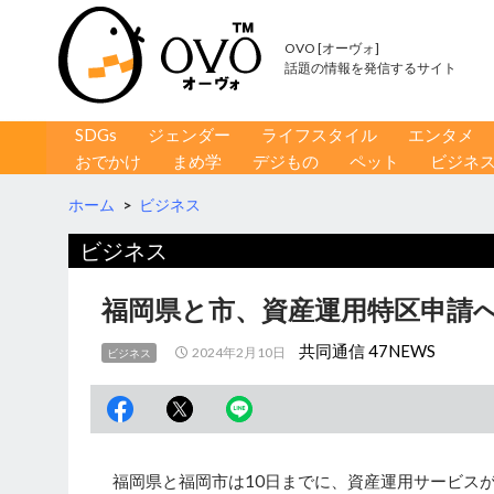
OVO [オーヴォ]
話題の情報を発信するサイト
コンテンツへ移動
検
SDGs
ジェンダー
ライフスタイル
エンタメ
索
おでかけ
まめ学
デジもの
ペット
ビジネ
ホーム
>
ビジネス
ビジネス
福岡県と市、資産運用特区申請へ
共同通信 47NEWS
2024年2月10日
ビジネス
福岡県と福岡市は10日までに、資産運用サービス