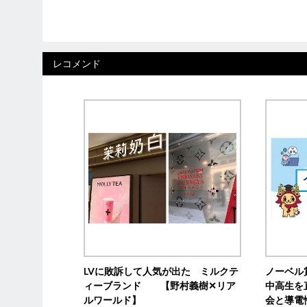
レコメンド
LVに敗訴して人気が出た ミルクテ
ノーベル
ィーブランド 【野村義樹✕リア
中高生を
ルワールド】
会と導電