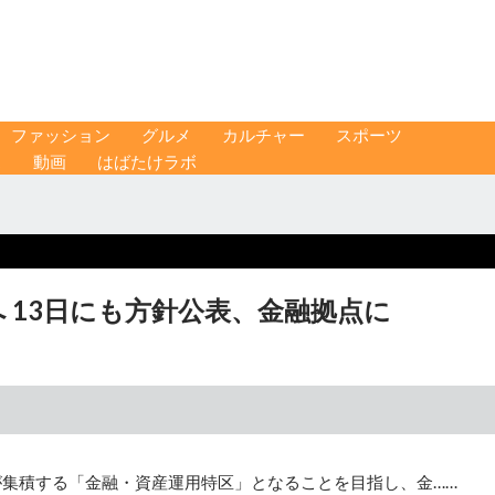
ファッション
グルメ
カルチャー
スポーツ
ス
動画
はばたけラボ
 13日にも方針公表、金融拠点に
が集積する「金融・資産運用特区」となることを目指し、金……