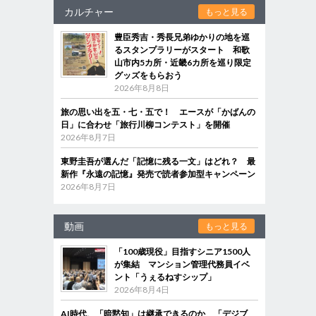
カルチャー
もっと見る
豊臣秀吉・秀長兄弟ゆかりの地を巡
るスタンプラリーがスタート 和歌
山市内5カ所・近畿6カ所を巡り限定
グッズをもらおう
2026年8月8日
旅の思い出を五・七・五で！ エースが「かばんの
日」に合わせ「旅行川柳コンテスト」を開催
2026年8月7日
東野圭吾が選んだ「記憶に残る一文」はどれ？ 最
新作『永遠の記憶』発売で読者参加型キャンペーン
2026年8月7日
動画
もっと見る
「100歳現役」目指すシニア1500人
が集結 マンション管理代務員イベ
ント「うぇるねすシップ」
2026年8月4日
AI時代、「暗黙知」は継承できるのか 「デジブ