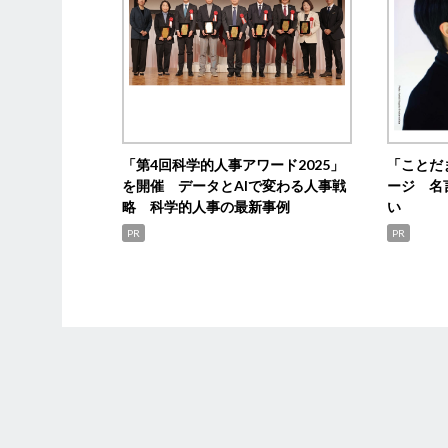
「第4回科学的人事アワード2025」
「ことだ
を開催 データとAIで変わる人事戦
ージ 名
略 科学的人事の最新事例
い
PR
PR