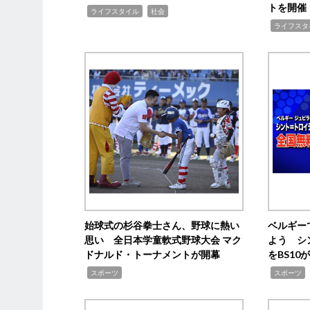
トを開催
,
,
ライフスタイル
社会
,
ライフスタ
始球式の杉谷拳士さん、野球に熱い
ベルギー
思い 全日本学童軟式野球大会 マク
よう シ
ドナルド・トーナメントが開幕
をBS1
,
,
スポーツ
スポーツ