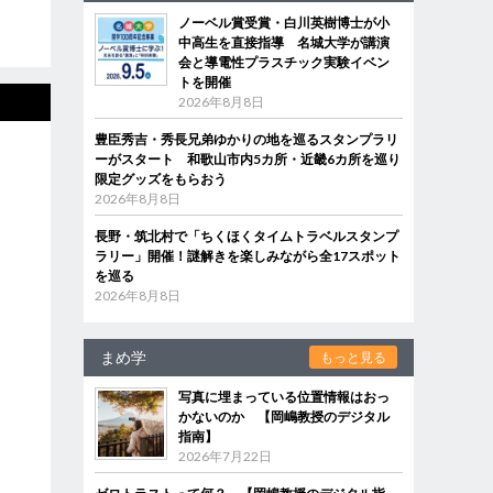
ノーベル賞受賞・白川英樹博士が小
中高生を直接指導 名城大学が講演
会と導電性プラスチック実験イベン
トを開催
2026年8月8日
豊臣秀吉・秀長兄弟ゆかりの地を巡るスタンプラリ
ーがスタート 和歌山市内5カ所・近畿6カ所を巡り
限定グッズをもらおう
2026年8月8日
長野・筑北村で「ちくほくタイムトラベルスタンプ
ラリー」開催！謎解きを楽しみながら全17スポット
を巡る
2026年8月8日
まめ学
もっと見る
写真に埋まっている位置情報はおっ
かないのか 【岡嶋教授のデジタル
指南】
2026年7月22日