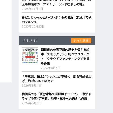
玉県加須市の「ファミリーランドむさしの村」
2025年11月4日
春だけじゃもったいないさくらの名所、加治川で秋
のマルシェ
2025年10月23日
ふむふむ
もっと見る
四日市の公害克服の歴史を伝える絵
本『スモックリン』制作プロジェク
ト クラウドファンディングで支援
を募集
2026年8月5日
「中東発」値上げラッシュが本格化 飲食料品値上
げ、約3年ぶりの多さに
2026年8月4日
物価高でも「夏は家族で長距離ドライブ」 宿泊ド
ライブ予算4万円超、渋滞・猛暑への備えも必須
2026年8月3日