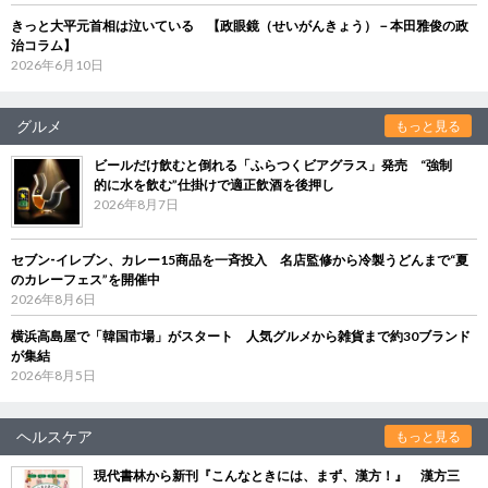
きっと大平元首相は泣いている 【政眼鏡（せいがんきょう）－本田雅俊の政
治コラム】
2026年6月10日
グルメ
もっと見る
ビールだけ飲むと倒れる「ふらつくビアグラス」発売 “強制
的に水を飲む”仕掛けで適正飲酒を後押し
2026年8月7日
セブン‐イレブン、カレー15商品を一斉投入 名店監修から冷製うどんまで“夏
のカレーフェス”を開催中
2026年8月6日
横浜高島屋で「韓国市場」がスタート 人気グルメから雑貨まで約30ブランド
が集結
2026年8月5日
ヘルスケア
もっと見る
現代書林から新刊『こんなときには、まず、漢方！』 漢方三