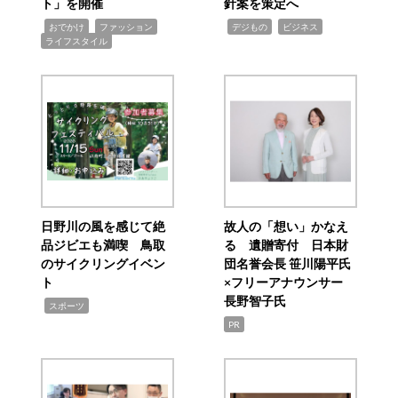
ト」を開催
針案を策定へ
,
,
,
,
,
おでかけ
ファッション
デジもの
ビジネス
ライフスタイル
日野川の風を感じて絶
故人の「想い」かなえ
品ジビエも満喫 鳥取
る 遺贈寄付 日本財
のサイクリングイベン
団名誉会長 笹川陽平氏
ト
×フリーアナウンサー
長野智子氏
,
スポーツ
PR