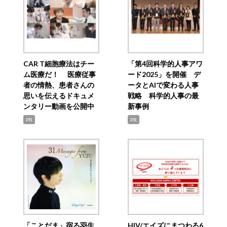
CAR T細胞療法はチー
「第4回科学的人事アワ
ム医療だ！ 医療従事
ード2025」を開催 デ
者の情熱、患者さんの
ータとAIで変わる人事
思いを伝えるドキュメ
戦略 科学的人事の最
ンタリー動画を公開中
新事例
PR
PR
「ことだま」宿る羽生
HIV/エイズにまつわる6