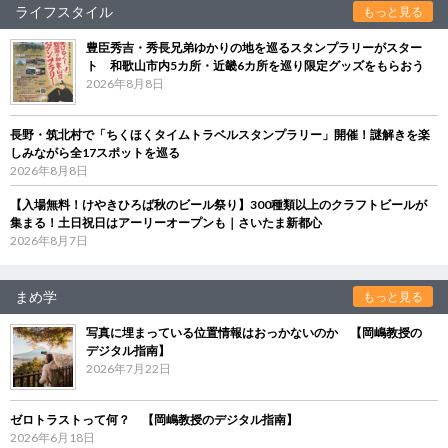
ライフスタイル
もっと見る
豊臣秀吉・秀長兄弟ゆかりの地を巡るスタンプラリーがスター
ト 和歌山市内5カ所・近畿6カ所を巡り限定グッズをもらおう
2026年8月8日
長野・筑北村で「ちくほくタイムトラベルスタンプラリー」開催！謎解きを楽
しみながら全17スポットを巡る
2026年8月8日
【入場無料！けやきひろば秋のビール祭り】300種類以上のクラフトビールが
集まる！土日祝日はアーリーオープンも｜さいたま新都心
2026年8月7日
まめ学
もっと見る
写真に埋まっている位置情報はおっかないのか 【岡嶋教授の
デジタル指南】
2026年7月22日
ゼロトラストって何？ 【岡嶋教授のデジタル指南】
2026年6月18日