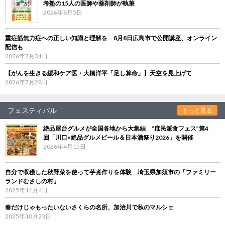
考塾の15人の医師や薬剤師が執筆
2026年8月5日
重症筋無力症への正しい知識と理解を 8月8日広島市で公開講座、オンライン
配信も
2026年7月31日
【がんを生きる緩和ケア医・大橋洋平「足し算命」】天空を見上げて
2026年7月28日
フェスティバル
もっと見る
絶品屋台グルメが全国各地から大集結 “庶民派食フェス”第4
回「川口×絶品グルメビール＆日本酒祭り2026」を開催
2026年4月15日
自分で収穫した秋野菜を使って芋煮作りを体験 埼玉県加須市の「ファミリー
ランドむさしの村」
2025年11月4日
春だけじゃもったいないさくらの名所、加治川で秋のマルシェ
2025年10月23日