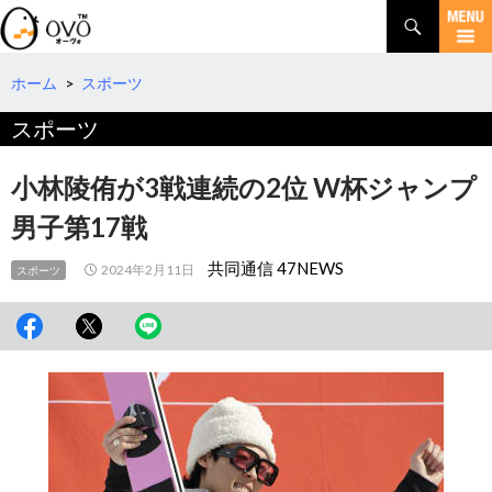
検
索
コ
ン
テ
ホーム
>
スポーツ
ン
スポーツ
ツ
へ
移
小林陵侑が3戦連続の2位 W杯ジャンプ
動
男子第17戦
共同通信 47NEWS
2024年2月11日
スポーツ