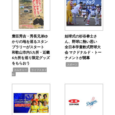
豊臣秀吉・秀長兄弟ゆ
始球式の杉谷拳士さ
かりの地を巡るスタン
ん、野球に熱い思い
プラリーがスタート
全日本学童軟式野球大
和歌山市内5カ所・近畿
会 マクドナルド・トー
6カ所を巡り限定グッズ
ナメントが開幕
をもらおう
,
スポーツ
,
,
カルチャー
ライフスタイ
ル