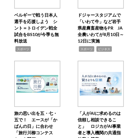
ベルギーで戦う日本人
ドジャースタジアムで
選手を応援しよう シ
「いわて牛」など岩手
ント＝トロイデン戦全
県産農畜産物をPR JA
試合をBS10が今季も無
全農いわてが8月10日～
料放送
12日に実施
,
,
,
スポーツ
スポーツ
ビジネス
旅の思い出を五・七・
「人がAIに求めるのは
五で！ エースが「か
信頼し相談できるこ
ばんの日」に合わせ
と」 ロジカがAI事業
「旅行川柳コンテス
者と導入機関の共通指