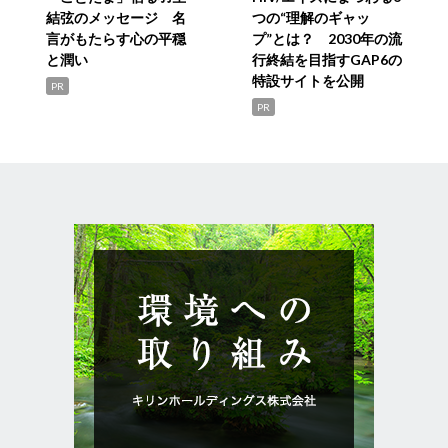
結弦のメッセージ 名
つの“理解のギャッ
言がもたらす心の平穏
プ”とは？ 2030年の流
と潤い
行終結を目指すGAP6の
特設サイトを公開
PR
PR