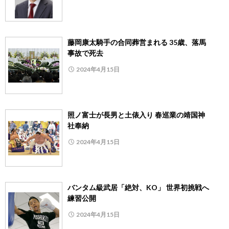
藤岡康太騎手の合同葬営まれる 35歳、落馬
事故で死去
2024年4月15日
照ノ富士が長男と土俵入り 春巡業の靖国神
社奉納
2024年4月15日
バンタム級武居「絶対、KO」 世界初挑戦へ
練習公開
2024年4月15日