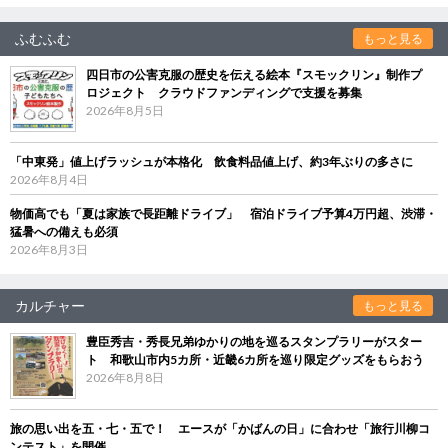
ふむふむ
もっと見る
四日市の公害克服の歴史を伝える絵本『スモックリン』制作プ
ロジェクト クラウドファンディングで支援を募集
2026年8月5日
「中東発」値上げラッシュが本格化 飲食料品値上げ、約3年ぶりの多さに
2026年8月4日
物価高でも「夏は家族で長距離ドライブ」 宿泊ドライブ予算4万円超、渋滞・
猛暑への備えも必須
2026年8月3日
カルチャー
もっと見る
豊臣秀吉・秀長兄弟ゆかりの地を巡るスタンプラリーがスター
ト 和歌山市内5カ所・近畿6カ所を巡り限定グッズをもらおう
2026年8月8日
旅の思い出を五・七・五で！ エースが「かばんの日」に合わせ「旅行川柳コ
ンテスト」を開催