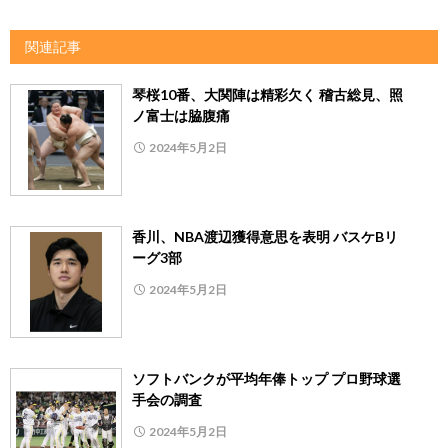
関連記事
琴桜10番、大関陣は精彩欠く 稽古総見、照
ノ富士は脇腹痛
2024年5月2日
香川、NBA渡辺獲得意思を表明 バスケBリ
ーグ3部
2024年5月2日
ソフトバンクが平均年俸トップ プロ野球選
手会の調査
2024年5月2日