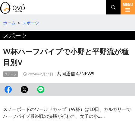
検
索
コ
ン
テ
ホーム
>
スポーツ
ン
スポーツ
ツ
へ
移
W杯ハーフパイプで小野と平野流が種
動
目別V
共同通信 47NEWS
2024年2月11日
スポーツ
スノーボードのワールドカップ（W杯）は10日、カルガリーで
ハーフパイプ最終戦の決勝が行われ、女子の小……