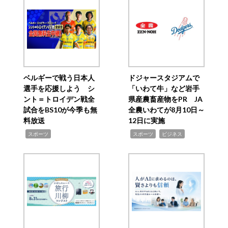
ベルギーで戦う日本人
ドジャースタジアムで
選手を応援しよう シ
「いわて牛」など岩手
ント＝トロイデン戦全
県産農畜産物をPR JA
試合をBS10が今季も無
全農いわてが8月10日～
料放送
12日に実施
,
,
,
スポーツ
スポーツ
ビジネス