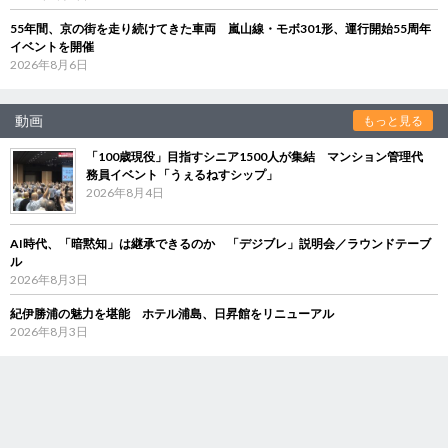
55年間、京の街を走り続けてきた車両 嵐山線・モボ301形、運行開始55周年
イベントを開催
2026年8月6日
動画
もっと見る
「100歳現役」目指すシニア1500人が集結 マンション管理代
務員イベント「うぇるねすシップ」
2026年8月4日
AI時代、「暗黙知」は継承できるのか 「デジブレ」説明会／ラウンドテーブ
ル
2026年8月3日
紀伊勝浦の魅力を堪能 ホテル浦島、日昇館をリニューアル
2026年8月3日