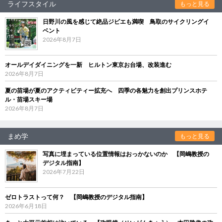
ライフスタイル
もっと見る
日野川の風を感じて絶品ジビエも満喫 鳥取のサイクリングイ
ベント
2026年8月7日
オールデイダイニングを一新 ヒルトン東京お台場、改装進む
2026年8月7日
夏の苗場が夏のアクティビティー拡充へ 四季の各魅力を創出プリンスホテ
ル・苗場スキー場
2026年8月7日
まめ学
もっと見る
写真に埋まっている位置情報はおっかないのか 【岡嶋教授の
デジタル指南】
2026年7月22日
ゼロトラストって何？ 【岡嶋教授のデジタル指南】
2026年6月18日