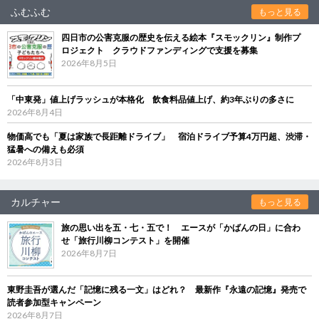
ふむふむ
もっと見る
四日市の公害克服の歴史を伝える絵本『スモックリン』制作プ
ロジェクト クラウドファンディングで支援を募集
2026年8月5日
「中東発」値上げラッシュが本格化 飲食料品値上げ、約3年ぶりの多さに
2026年8月4日
物価高でも「夏は家族で長距離ドライブ」 宿泊ドライブ予算4万円超、渋滞・
猛暑への備えも必須
2026年8月3日
カルチャー
もっと見る
旅の思い出を五・七・五で！ エースが「かばんの日」に合わ
せ「旅行川柳コンテスト」を開催
2026年8月7日
東野圭吾が選んだ「記憶に残る一文」はどれ？ 最新作『永遠の記憶』発売で
読者参加型キャンペーン
2026年8月7日