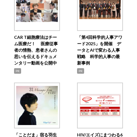
CAR T細胞療法はチー
「第4回科学的人事アワ
ム医療だ！ 医療従事
ード2025」を開催 デ
者の情熱、患者さんの
ータとAIで変わる人事
思いを伝えるドキュメ
戦略 科学的人事の最
ンタリー動画を公開中
新事例
PR
PR
「ことだま」宿る羽生
HIV/エイズにまつわる6