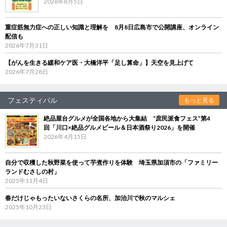
2026年8月5日
重症筋無力症への正しい知識と理解を 8月8日広島市で公開講座、オンライン
配信も
2026年7月31日
【がんを生きる緩和ケア医・大橋洋平「足し算命」】天空を見上げて
2026年7月28日
フェスティバル
もっと見る
絶品屋台グルメが全国各地から大集結 “庶民派食フェス”第4
回「川口×絶品グルメビール＆日本酒祭り2026」を開催
2026年4月15日
自分で収穫した秋野菜を使って芋煮作りを体験 埼玉県加須市の「ファミリー
ランドむさしの村」
2025年11月4日
春だけじゃもったいないさくらの名所、加治川で秋のマルシェ
2025年10月23日