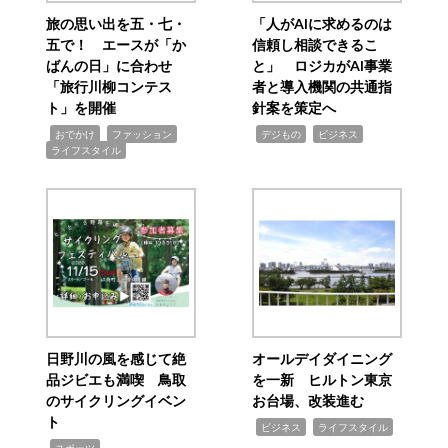
旅の思い出を五・七・
「人がAIに求めるのは
五で！ エースが「か
信頼し相談できるこ
ばんの日」に合わせ
と」 ロジカがAI事業
「旅行川柳コンテス
者と導入機関の共通指
ト」を開催
針案を策定へ
,
,
,
,
,
おでかけ
ファッション
デジもの
ビジネス
ライフスタイル
日野川の風を感じて絶
オールデイダイニング
品ジビエも満喫 鳥取
を一新 ヒルトン東京
のサイクリングイベン
お台場、改装進む
ト
,
,
ビジネス
ライフスタイル
,