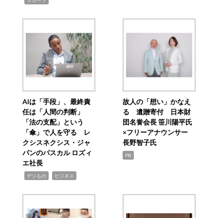
スポーツ
AIは「手段」、最終責
故人の「想い」かなえ
任は「人間の判断」
る 遺贈寄付 日本財
「法の支配」という
団名誉会長 笹川陽平氏
「傘」で人を守る レ
×フリーアナウンサー
クシスネクシス・ジャ
長野智子氏
パンのパスカル ロズィ
PR
エ社長
,
,
デジもの
ビジネス