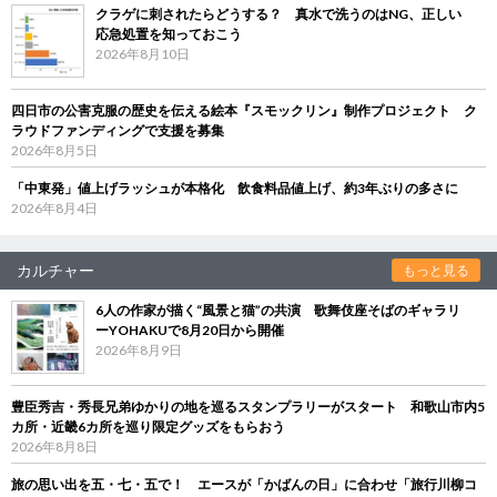
クラゲに刺されたらどうする？ 真水で洗うのはNG、正しい
応急処置を知っておこう
2026年8月10日
四日市の公害克服の歴史を伝える絵本『スモックリン』制作プロジェクト ク
ラウドファンディングで支援を募集
2026年8月5日
「中東発」値上げラッシュが本格化 飲食料品値上げ、約3年ぶりの多さに
2026年8月4日
カルチャー
もっと見る
6人の作家が描く“風景と猫”の共演 歌舞伎座そばのギャラリ
ーYOHAKUで8月20日から開催
2026年8月9日
豊臣秀吉・秀長兄弟ゆかりの地を巡るスタンプラリーがスタート 和歌山市内5
カ所・近畿6カ所を巡り限定グッズをもらおう
2026年8月8日
旅の思い出を五・七・五で！ エースが「かばんの日」に合わせ「旅行川柳コ