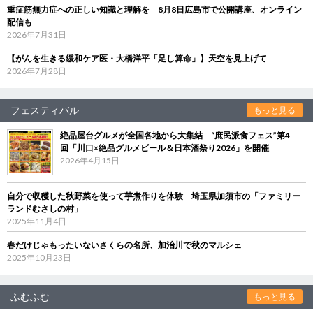
重症筋無力症への正しい知識と理解を 8月8日広島市で公開講座、オンライン
配信も
2026年7月31日
【がんを生きる緩和ケア医・大橋洋平「足し算命」】天空を見上げて
2026年7月28日
フェスティバル
もっと見る
絶品屋台グルメが全国各地から大集結 “庶民派食フェス”第4
回「川口×絶品グルメビール＆日本酒祭り2026」を開催
2026年4月15日
自分で収穫した秋野菜を使って芋煮作りを体験 埼玉県加須市の「ファミリー
ランドむさしの村」
2025年11月4日
春だけじゃもったいないさくらの名所、加治川で秋のマルシェ
2025年10月23日
ふむふむ
もっと見る