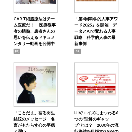
CAR T細胞療法はチー
「第4回科学的人事アワ
ム医療だ！ 医療従事
ード2025」を開催 デ
者の情熱、患者さんの
ータとAIで変わる人事
思いを伝えるドキュメ
戦略 科学的人事の最
ンタリー動画を公開中
新事例
PR
PR
「ことだま」宿る羽生
HIV/エイズにまつわる6
結弦のメッセージ 名
つの“理解のギャッ
言がもたらす心の平穏
プ”とは？ 2030年の流
と潤い
行終結を目指すGAP6の