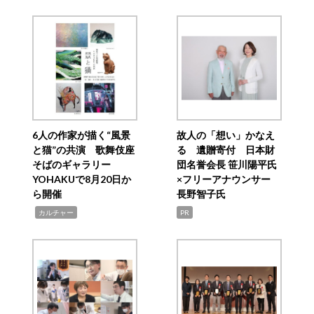
6人の作家が描く“風景
故人の「想い」かなえ
と猫”の共演 歌舞伎座
る 遺贈寄付 日本財
そばのギャラリー
団名誉会長 笹川陽平氏
YOHAKUで8月20日か
×フリーアナウンサー
ら開催
長野智子氏
,
カルチャー
PR