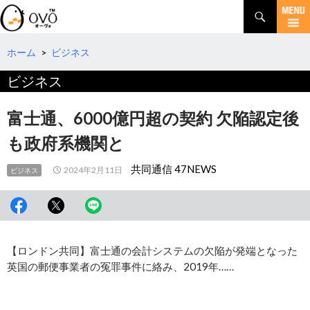
検
索
コ
ン
テ
ホーム
>
ビジネス
ン
ビジネス
ツ
へ
移
富士通、6000億円超の契約 欠陥認定後
動
も政府系機関と
共同通信 47NEWS
2024年2月11日
ビジネス
【ロンドン共同】富士通の会計システムの欠陥が発端となった
英国の郵便事業者の冤罪事件に絡み、2019年……