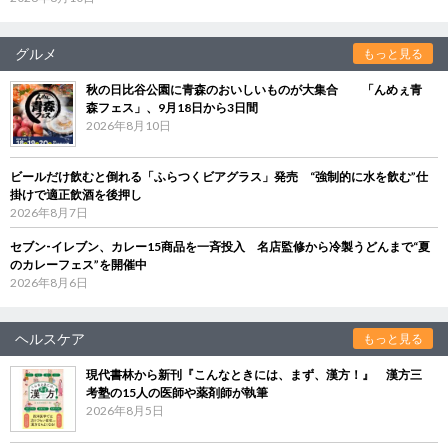
グルメ
もっと見る
秋の日比谷公園に青森のおいしいものが大集合 「んめぇ青
森フェス」、9月18日から3日間
2026年8月10日
ビールだけ飲むと倒れる「ふらつくビアグラス」発売 “強制的に水を飲む”仕
掛けで適正飲酒を後押し
2026年8月7日
セブン‐イレブン、カレー15商品を一斉投入 名店監修から冷製うどんまで“夏
のカレーフェス”を開催中
2026年8月6日
ヘルスケア
もっと見る
現代書林から新刊『こんなときには、まず、漢方！』 漢方三
考塾の15人の医師や薬剤師が執筆
2026年8月5日