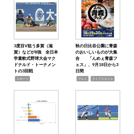
3度目V狙う多賀（滋
秋の日比谷公園に青森
賀）などが8強 全日本
のおいしいものが大集
学童軟式野球大会マク
合 「んめぇ青森フ
ドナルド・トーナメン
ェス」、9月18日から3
トの3回戦
日間
,
,
,
スポーツ
グルメ
ライフスタイル