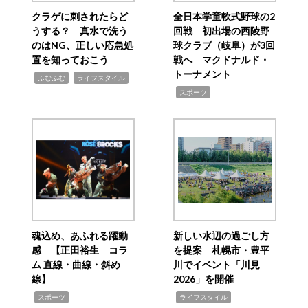
クラゲに刺されたらど
全日本学童軟式野球の2
うする？ 真水で洗う
回戦 初出場の西陵野
のはNG、正しい応急処
球クラブ（岐阜）が3回
置を知っておこう
戦へ マクドナルド・
トーナメント
,
,
ふむふむ
ライフスタイル
,
スポーツ
魂込め、あふれる躍動
新しい水辺の過ごし方
感 【正田裕生 コラ
を提案 札幌市・豊平
ム 直線・曲線・斜め
川でイベント「川見
線】
2026」を開催
,
,
スポーツ
ライフスタイル