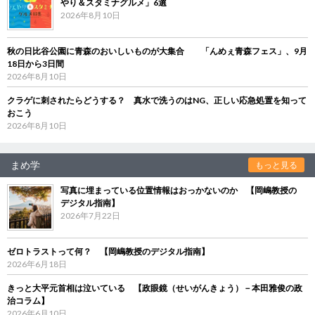
やり＆スタミナグルメ」6選
2026年8月10日
秋の日比谷公園に青森のおいしいものが大集合 「んめぇ青森フェス」、9月
18日から3日間
2026年8月10日
クラゲに刺されたらどうする？ 真水で洗うのはNG、正しい応急処置を知って
おこう
2026年8月10日
まめ学
もっと見る
写真に埋まっている位置情報はおっかないのか 【岡嶋教授の
デジタル指南】
2026年7月22日
ゼロトラストって何？ 【岡嶋教授のデジタル指南】
2026年6月18日
きっと大平元首相は泣いている 【政眼鏡（せいがんきょう）－本田雅俊の政
治コラム】
2026年6月10日