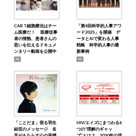
CAR T細胞療法はチー
「第4回科学的人事アワ
ム医療だ！ 医療従事
ード2025」を開催 デ
者の情熱、患者さんの
ータとAIで変わる人事
思いを伝えるドキュメ
戦略 科学的人事の最
ンタリー動画を公開中
新事例
PR
PR
「ことだま」宿る羽生
HIV/エイズにまつわる6
結弦のメッセージ 名
つの“理解のギャッ
言がもたらす心の平穏
プ”とは？ 2030年の流