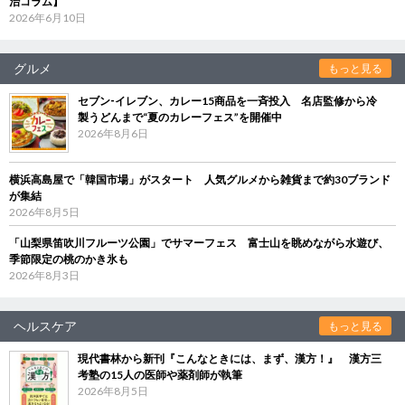
治コラム】
2026年6月10日
グルメ
もっと見る
セブン‐イレブン、カレー15商品を一斉投入 名店監修から冷
製うどんまで“夏のカレーフェス”を開催中
2026年8月6日
横浜高島屋で「韓国市場」がスタート 人気グルメから雑貨まで約30ブランド
が集結
2026年8月5日
「山梨県笛吹川フルーツ公園」でサマーフェス 富士山を眺めながら水遊び、
季節限定の桃のかき氷も
2026年8月3日
ヘルスケア
もっと見る
現代書林から新刊『こんなときには、まず、漢方！』 漢方三
考塾の15人の医師や薬剤師が執筆
2026年8月5日