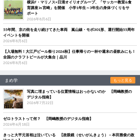
横浜F・マリノス×日清オイリオグループ、「サッカー教室&食
育講座 in 宮崎」を開催 小学1年生～3年生の身体づくりをサ
ポート
2026年8月6日
55年間、京の街を走り続けてきた車両 嵐山線・モボ301形、運行開始55周年
イベントを開催
2026年8月6日
【入場無料！大江戸ビール祭り2026秋】仕事帰りの一杯や週末の昼飲みにも！
全国のクラフトビールが大集合｜品川
2026年8月6日
まめ学
もっと見る
写真に埋まっている位置情報はおっかないのか 【岡嶋教授の
デジタル指南】
2026年7月22日
ゼロトラストって何？ 【岡嶋教授のデジタル指南】
2026年6月18日
きっと大平元首相は泣いている 【政眼鏡（せいがんきょう）－本田雅俊の政