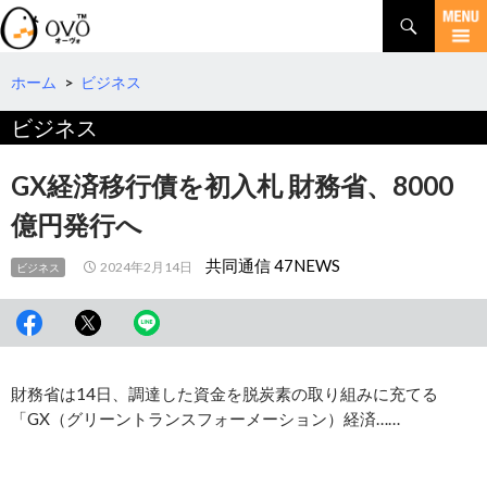
検
索
コ
ン
テ
ホーム
>
ビジネス
ン
ビジネス
ツ
へ
移
GX経済移行債を初入札 財務省、8000
動
億円発行へ
共同通信 47NEWS
2024年2月14日
ビジネス
財務省は14日、調達した資金を脱炭素の取り組みに充てる
「GX（グリーントランスフォーメーション）経済……