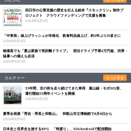
四日市の公害克服の歴史を伝える絵本『スモックリン』制作プ
ロジェクト クラウドファンディングで支援を募集
2026年8月5日
「中東発」値上げラッシュが本格化 飲食料品値上げ、約3年ぶりの多さに
2026年8月4日
物価高でも「夏は家族で長距離ドライブ」 宿泊ドライブ予算4万円超、渋滞・
猛暑への備えも必須
2026年8月3日
カルチャー
もっと見る
55年間、京の街を走り続けてきた車両 嵐山線・モボ301形、
運行開始55周年イベントを開催
2026年8月6日
夏季企画展「秀吉・秀長と和歌山」 和歌山市立博物館で8月8日から
2026年8月6日
日本史と世界史を旅するRPG 「時渡り」、iOS/Androidで配信開始