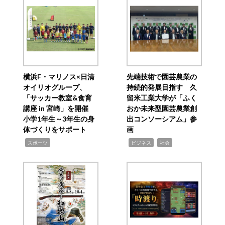
横浜F・マリノス×日清
先端技術で園芸農業の
オイリオグループ、
持続的発展目指す 久
「サッカー教室&食育
留米工業大学が「ふく
講座 in 宮崎」を開催
おか未来型園芸農業創
小学1年生～3年生の身
出コンソーシアム」参
体づくりをサポート
画
,
,
,
スポーツ
ビジネス
社会