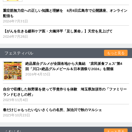
重症筋無力症への正しい知識と理解を 8月8日広島市で公開講座、オンライン
配信も
2026年7月31日
【がんを生きる緩和ケア医・大橋洋平「足し算命」】天空を見上げて
2026年7月28日
フェスティバル
もっと見る
絶品屋台グルメが全国各地から大集結 “庶民派食フェス”第4
回「川口×絶品グルメビール＆日本酒祭り2026」を開催
2026年4月15日
自分で収穫した秋野菜を使って芋煮作りを体験 埼玉県加須市の「ファミリー
ランドむさしの村」
2025年11月4日
春だけじゃもったいないさくらの名所、加治川で秋のマルシェ
2025年10月23日
ふむふむ
もっと見る