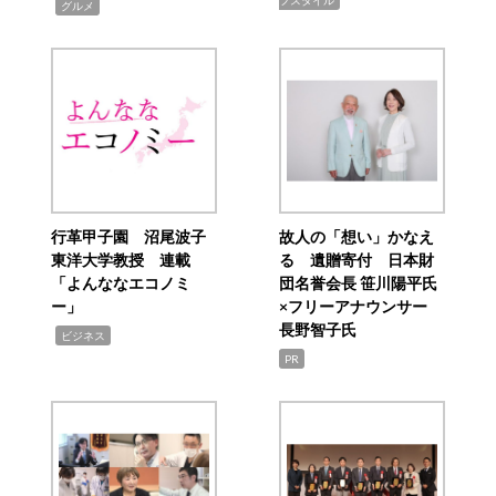
フスタイル
,
グルメ
行革甲子園 沼尾波子
故人の「想い」かなえ
東洋大学教授 連載
る 遺贈寄付 日本財
「よんななエコノミ
団名誉会長 笹川陽平氏
ー」
×フリーアナウンサー
長野智子氏
,
ビジネス
PR