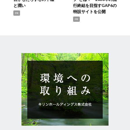
と潤い
行終結を目指すGAP6の
特設サイトを公開
PR
PR