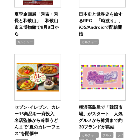
夏季企画展「秀吉・秀
日本史と世界史を旅す
長と和歌山」 和歌山
るRPG 「時渡り」、
市立博物館で8月8日か
iOS/Androidで配信開
ら
始
,
,
カルチャー
カルチャー
セブン‐イレブン、カレ
横浜高島屋で「韓国市
ー15商品を一斉投入
場」がスタート 人気
名店監修から冷製うど
グルメから雑貨まで約
んまで“夏のカレーフェ
30ブランドが集結
ス”を開催中
,
,
,
カルチャー
グルメ
ライ