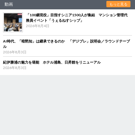
動画
もっと見る
「100歳現役」目指すシニア1500人が集結 マンション管理代
務員イベント「うぇるねすシップ」
2026年8月4日
AI時代、「暗黙知」は継承できるのか 「デジブレ」説明会／ラウンドテーブ
ル
2026年8月3日
紀伊勝浦の魅力を堪能 ホテル浦島、日昇館をリニューアル
2026年8月3日