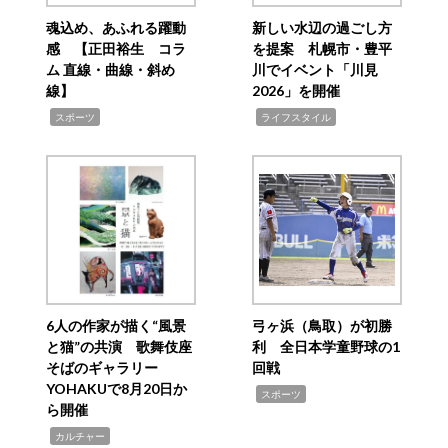
魂込め、あふれる躍動
新しい水辺の過ごし方
感 【正田裕生 コラ
を提案 札幌市・豊平
ム 直線・曲線・斜め
川でイベント「川見
線】
2026」を開催
,
,
スポーツ
ライフスタイル
6人の作家が描く“風景
弓ヶ浜（鳥取）が初勝
と猫”の共演 歌舞伎座
利 全日本学童野球の1
そばのギャラリー
回戦
YOHAKUで8月20日か
,
スポーツ
ら開催
,
カルチャー