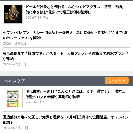
ビールだけ飲むと倒れる「ふらつくビアグラス」発売 “強制
的に水を飲む”仕掛けで適正飲酒を後押し
2026年8月7日
セブン‐イレブン、カレー15商品を一斉投入 名店監修から冷製うどんまで“夏
のカレーフェス”を開催中
2026年8月6日
横浜高島屋で「韓国市場」がスタート 人気グルメから雑貨まで約30ブランド
が集結
2026年8月5日
ヘルスケア
もっと見る
現代書林から新刊『こんなときには、まず、漢方！』 漢方三
考塾の15人の医師や薬剤師が執筆
2026年8月5日
重症筋無力症への正しい知識と理解を 8月8日広島市で公開講座、オンライン
配信も
2026年7月31日