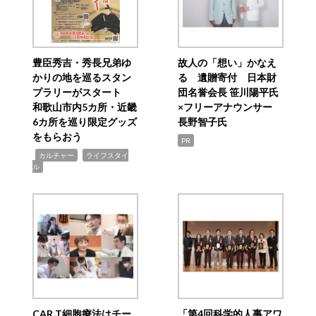
豊臣秀吉・秀長兄弟ゆ
故人の「想い」かなえ
かりの地を巡るスタン
る 遺贈寄付 日本財
プラリーがスタート
団名誉会長 笹川陽平氏
和歌山市内5カ所・近畿
×フリーアナウンサー
6カ所を巡り限定グッズ
長野智子氏
をもらおう
PR
,
,
カルチャー
ライフスタイ
ル
CAR T細胞療法はチー
「第4回科学的人事アワ