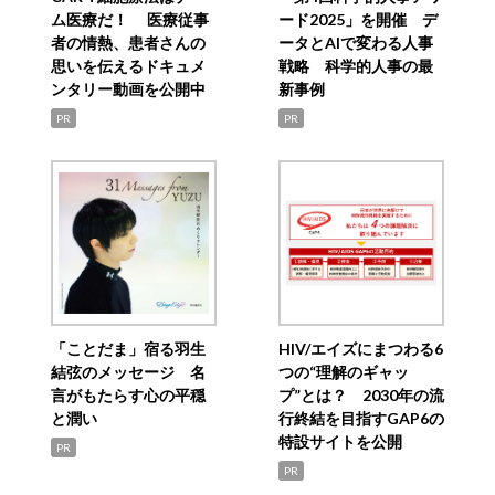
ム医療だ！ 医療従事
ード2025」を開催 デ
者の情熱、患者さんの
ータとAIで変わる人事
思いを伝えるドキュメ
戦略 科学的人事の最
ンタリー動画を公開中
新事例
PR
PR
「ことだま」宿る羽生
HIV/エイズにまつわる6
結弦のメッセージ 名
つの“理解のギャッ
言がもたらす心の平穏
プ”とは？ 2030年の流
と潤い
行終結を目指すGAP6の
特設サイトを公開
PR
PR