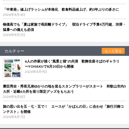
「中東発」値上げラッシュが本格化 飲食料品値上げ、約3年ぶりの多さに
2026年8月4日
物価高でも「夏は家族で長距離ドライブ」 宿泊ドライブ予算4万円超、渋滞・
猛暑への備えも必須
2026年8月3日
カルチャー
もっと見る
6人の作家が描く“風景と猫”の共演 歌舞伎座そばのギャラリ
ーYOHAKUで8月20日から開催
2026年8月9日
豊臣秀吉・秀長兄弟ゆかりの地を巡るスタンプラリーがスタート 和歌山市内5
カ所・近畿6カ所を巡り限定グッズをもらおう
2026年8月8日
旅の思い出を五・七・五で！ エースが「かばんの日」に合わせ「旅行川柳コ
ンテスト」を開催
2026年8月7日