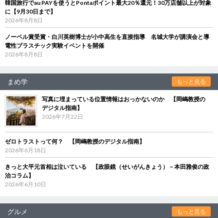
韓国旅行でau PAYを使うとPontaポイント最大20％還元！30万店舗以上が対象
に【9月30日まで】
2026年8月8日
ノーベル賞受賞・白川英樹博士が小中高生を直接指導 名城大学が講演会と導
電性プラスチック実験イベントを開催
2026年8月8日
まめ学
もっと見る
写真に埋まっている位置情報はおっかないのか 【岡嶋教授の
デジタル指南】
2026年7月22日
ゼロトラストって何？ 【岡嶋教授のデジタル指南】
2026年6月18日
きっと大平元首相は泣いている 【政眼鏡（せいがんきょう）－本田雅俊の政
治コラム】
2026年6月10日
グルメ
もっと見る