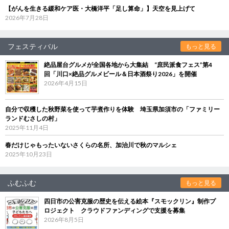
【がんを生きる緩和ケア医・大橋洋平「足し算命」】天空を見上げて
2026年7月28日
フェスティバル
もっと見る
絶品屋台グルメが全国各地から大集結 “庶民派食フェス”第4
回「川口×絶品グルメビール＆日本酒祭り2026」を開催
2026年4月15日
自分で収穫した秋野菜を使って芋煮作りを体験 埼玉県加須市の「ファミリー
ランドむさしの村」
2025年11月4日
春だけじゃもったいないさくらの名所、加治川で秋のマルシェ
2025年10月23日
ふむふむ
もっと見る
四日市の公害克服の歴史を伝える絵本『スモックリン』制作プ
ロジェクト クラウドファンディングで支援を募集
2026年8月5日