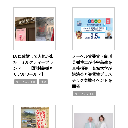
LVに敗訴して人気が出
ノーベル賞受賞・白川
た ミルクティーブラ
英樹博士が小中高生を
ンド 【野村義樹✕
直接指導 名城大学が
リアルワールド】
講演会と導電性プラス
チック実験イベントを
,
,
ライフスタイル
社会
開催
,
ライフスタイル