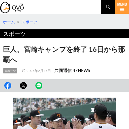
検
索
コ
ン
テ
ホーム
>
スポーツ
ン
スポーツ
ツ
へ
移
巨人、宮崎キャンプを終了 16日から那
動
覇へ
共同通信 47NEWS
2024年2月14日
スポーツ