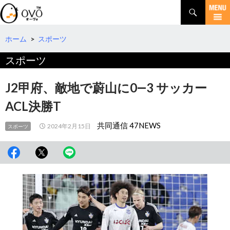
検
索
コ
ン
テ
ホーム
>
スポーツ
ン
スポーツ
ツ
へ
移
J2甲府、敵地で蔚山に0―3 サッカー
動
ACL決勝T
共同通信 47NEWS
2024年2月15日
スポーツ