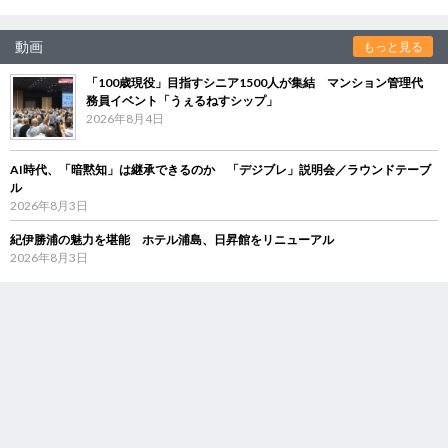
動画
もっと見る
「100歳現役」目指すシニア1500人が集結 マンション管理代
務員イベント「うぇるねすシップ」
2026年8月4日
AI時代、「暗黙知」は継承できるのか 「デジブレ」説明会／ラウンドテーブ
ル
2026年8月3日
紀伊勝浦の魅力を堪能 ホテル浦島、日昇館をリニューアル
2026年8月3日