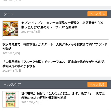
グルメ
もっと見る
セブン‐イレブン、カレー15商品を一斉投入 名店監修から冷
製うどんまで“夏のカレーフェス”を開催中
2026年8月6日
横浜高島屋で「韓国市場」がスタート 人気グルメから雑貨まで約30ブランド
が集結
2026年8月5日
「山梨県笛吹川フルーツ公園」でサマーフェス 富士山を眺めながら水遊び、
季節限定の桃のかき氷も
2026年8月3日
ヘルスケア
もっと見る
現代書林から新刊『こんなときには、まず、漢方！』 漢方三
考塾の15人の医師や薬剤師が執筆
2026年8月5日