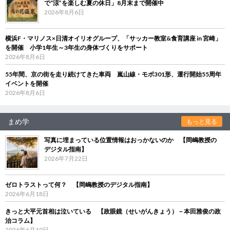
で“涼”を楽しむ夏の休日」8月末まで開催中
2026年8月6日
横浜F・マリノス×日清オイリオグループ、「サッカー教室&食育講座 in 宮崎」
を開催 小学1年生～3年生の身体づくりをサポート
2026年8月6日
55年間、京の街を走り続けてきた車両 嵐山線・モボ301形、運行開始55周年
イベントを開催
2026年8月6日
まめ学
もっと見る
写真に埋まっている位置情報はおっかないのか 【岡嶋教授の
デジタル指南】
2026年7月22日
ゼロトラストって何？ 【岡嶋教授のデジタル指南】
2026年6月18日
きっと大平元首相は泣いている 【政眼鏡（せいがんきょう）－本田雅俊の政
治コラム】
2026年6月10日