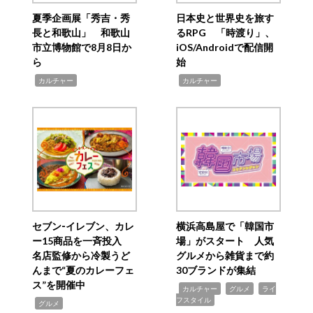
夏季企画展「秀吉・秀
日本史と世界史を旅す
長と和歌山」 和歌山
るRPG 「時渡り」、
市立博物館で8月8日か
iOS/Androidで配信開
ら
始
,
,
カルチャー
カルチャー
セブン‐イレブン、カレ
横浜高島屋で「韓国市
ー15商品を一斉投入
場」がスタート 人気
名店監修から冷製うど
グルメから雑貨まで約
んまで“夏のカレーフェ
30ブランドが集結
ス”を開催中
,
,
,
カルチャー
グルメ
ライ
フスタイル
,
グルメ