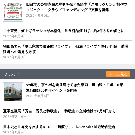
四日市の公害克服の歴史を伝える絵本『スモックリン』制作プ
ロジェクト クラウドファンディングで支援を募集
2026年8月5日
「中東発」値上げラッシュが本格化 飲食料品値上げ、約3年ぶりの多さに
2026年8月4日
物価高でも「夏は家族で長距離ドライブ」 宿泊ドライブ予算4万円超、渋滞・
猛暑への備えも必須
2026年8月3日
カルチャー
もっと見る
55年間、京の街を走り続けてきた車両 嵐山線・モボ301形、
運行開始55周年イベントを開催
2026年8月6日
夏季企画展「秀吉・秀長と和歌山」 和歌山市立博物館で8月8日から
2026年8月6日
日本史と世界史を旅するRPG 「時渡り」、iOS/Androidで配信開始
2026年8月6日