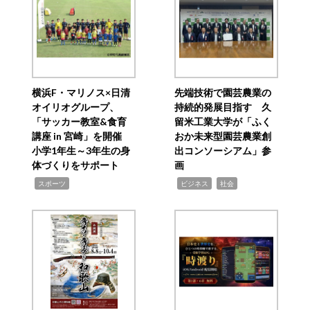
横浜F・マリノス×日清
先端技術で園芸農業の
オイリオグループ、
持続的発展目指す 久
「サッカー教室&食育
留米工業大学が「ふく
講座 in 宮崎」を開催
おか未来型園芸農業創
小学1年生～3年生の身
出コンソーシアム」参
体づくりをサポート
画
,
,
,
スポーツ
ビジネス
社会