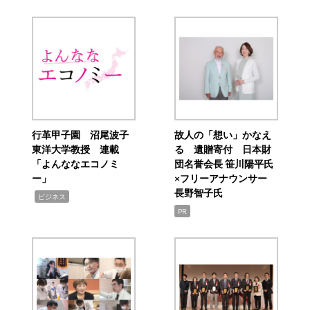
行革甲子園 沼尾波子
故人の「想い」かなえ
東洋大学教授 連載
る 遺贈寄付 日本財
「よんななエコノミ
団名誉会長 笹川陽平氏
ー」
×フリーアナウンサー
長野智子氏
,
ビジネス
PR