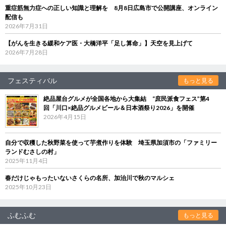
重症筋無力症への正しい知識と理解を 8月8日広島市で公開講座、オンライン
配信も
2026年7月31日
【がんを生きる緩和ケア医・大橋洋平「足し算命」】天空を見上げて
2026年7月28日
フェスティバル
もっと見る
絶品屋台グルメが全国各地から大集結 “庶民派食フェス”第4
回「川口×絶品グルメビール＆日本酒祭り2026」を開催
2026年4月15日
自分で収穫した秋野菜を使って芋煮作りを体験 埼玉県加須市の「ファミリー
ランドむさしの村」
2025年11月4日
春だけじゃもったいないさくらの名所、加治川で秋のマルシェ
2025年10月23日
ふむふむ
もっと見る