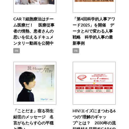
CAR T細胞療法はチー
「第4回科学的人事アワ
ム医療だ！ 医療従事
ード2025」を開催 デ
者の情熱、患者さんの
ータとAIで変わる人事
思いを伝えるドキュメ
戦略 科学的人事の最
ンタリー動画を公開中
新事例
PR
PR
「ことだま」宿る羽生
HIV/エイズにまつわる6
結弦のメッセージ 名
つの“理解のギャッ
言がもたらす心の平穏
プ”とは？ 2030年の流
と潤い
行終結を目指すGAP6の