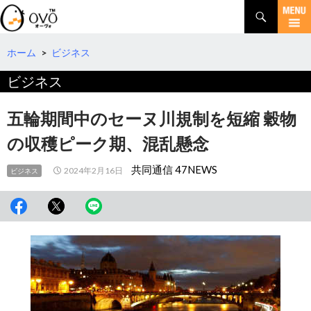
検
索
コ
ン
テ
ホーム
>
ビジネス
ン
ビジネス
ツ
へ
移
五輪期間中のセーヌ川規制を短縮 穀物
動
の収穫ピーク期、混乱懸念
共同通信 47NEWS
2024年2月16日
ビジネス