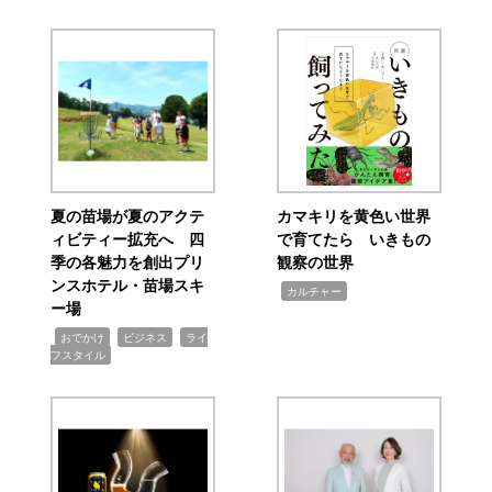
夏の苗場が夏のアクテ
カマキリを黄色い世界
ィビティー拡充へ 四
で育てたら いきもの
季の各魅力を創出プリ
観察の世界
ンスホテル・苗場スキ
,
カルチャー
ー場
,
,
,
おでかけ
ビジネス
ライ
フスタイル