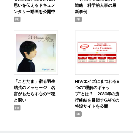
思いを伝えるドキュメ
戦略 科学的人事の最
ンタリー動画を公開中
新事例
PR
PR
「ことだま」宿る羽生
HIV/エイズにまつわる6
結弦のメッセージ 名
つの“理解のギャッ
言がもたらす心の平穏
プ”とは？ 2030年の流
と潤い
行終結を目指すGAP6の
特設サイトを公開
PR
PR