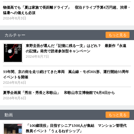
物価高でも「夏は家族で長距離ドライブ」 宿泊ドライブ予算4万円超、渋滞・
猛暑への備えも必須
2026年8月3日
カルチャー
もっと見る
東野圭吾が選んだ「記憶に残る一文」はどれ？ 最新作『永遠
の記憶』発売で読者参加型キャンペーン
2026年8月7日
55年間、京の街を走り続けてきた車両 嵐山線・モボ301形、運行開始55周年
イベントを開催
2026年8月6日
夏季企画展「秀吉・秀長と和歌山」 和歌山市立博物館で8月8日から
2026年8月6日
動画
もっと見る
「100歳現役」目指すシニア1500人が集結 マンション管理代
務員イベント「うぇるねすシップ」