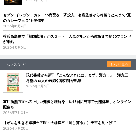
セブン‐イレブン、カレー15商品を一斉投入 名店監修から冷製うどんまで“夏
のカレーフェス”を開催中
2026年8月6日
横浜高島屋で「韓国市場」がスタート 人気グルメから雑貨まで約30ブランド
が集結
2026年8月5日
ヘルスケア
もっと見る
現代書林から新刊『こんなときには、まず、漢方！』 漢方三
考塾の15人の医師や薬剤師が執筆
2026年8月5日
重症筋無力症への正しい知識と理解を 8月8日広島市で公開講座、オンライン
配信も
2026年7月31日
【がんを生きる緩和ケア医・大橋洋平「足し算命」】天空を見上げて
2026年7月28日