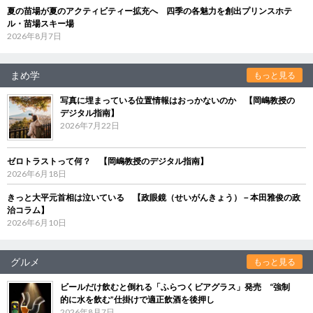
夏の苗場が夏のアクティビティー拡充へ 四季の各魅力を創出プリンスホテ
ル・苗場スキー場
2026年8月7日
まめ学
もっと見る
写真に埋まっている位置情報はおっかないのか 【岡嶋教授の
デジタル指南】
2026年7月22日
ゼロトラストって何？ 【岡嶋教授のデジタル指南】
2026年6月18日
きっと大平元首相は泣いている 【政眼鏡（せいがんきょう）－本田雅俊の政
治コラム】
2026年6月10日
グルメ
もっと見る
ビールだけ飲むと倒れる「ふらつくビアグラス」発売 “強制
的に水を飲む”仕掛けで適正飲酒を後押し
2026年8月7日