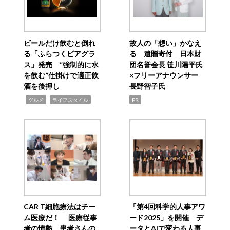
ビールだけ飲むと倒れ
故人の「想い」かなえ
る「ふらつくビアグラ
る 遺贈寄付 日本財
ス」発売 “強制的に水
団名誉会長 笹川陽平氏
を飲む”仕掛けで適正飲
×フリーアナウンサー
酒を後押し
長野智子氏
,
,
グルメ
ライフスタイル
PR
CAR T細胞療法はチー
「第4回科学的人事アワ
ム医療だ！ 医療従事
ード2025」を開催 デ
者の情熱、患者さんの
ータとAIで変わる人事