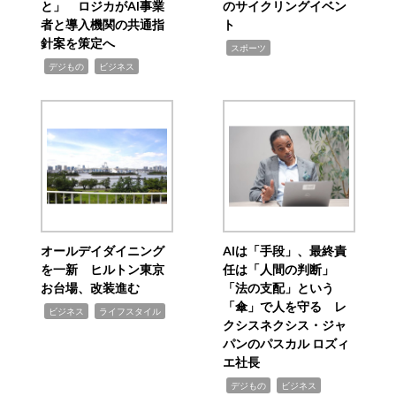
と」 ロジカがAI事業
のサイクリングイベン
者と導入機関の共通指
ト
針案を策定へ
,
スポーツ
,
,
デジもの
ビジネス
オールデイダイニング
AIは「手段」、最終責
を一新 ヒルトン東京
任は「人間の判断」
お台場、改装進む
「法の支配」という
「傘」で人を守る レ
,
,
ビジネス
ライフスタイル
クシスネクシス・ジャ
パンのパスカル ロズィ
エ社長
,
,
デジもの
ビジネス