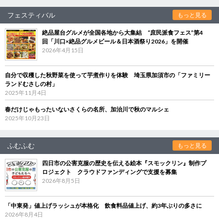
フェスティバル
もっと見る
絶品屋台グルメが全国各地から大集結 “庶民派食フェス”第4
回「川口×絶品グルメビール＆日本酒祭り2026」を開催
2026年4月15日
自分で収穫した秋野菜を使って芋煮作りを体験 埼玉県加須市の「ファミリー
ランドむさしの村」
2025年11月4日
春だけじゃもったいないさくらの名所、加治川で秋のマルシェ
2025年10月23日
ふむふむ
もっと見る
四日市の公害克服の歴史を伝える絵本『スモックリン』制作プ
ロジェクト クラウドファンディングで支援を募集
2026年8月5日
「中東発」値上げラッシュが本格化 飲食料品値上げ、約3年ぶりの多さに
2026年8月4日