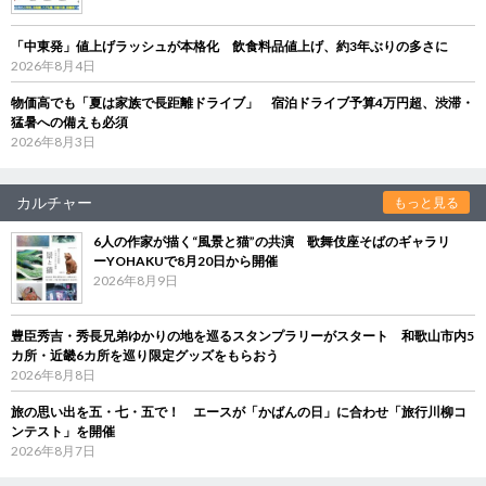
「中東発」値上げラッシュが本格化 飲食料品値上げ、約3年ぶりの多さに
2026年8月4日
物価高でも「夏は家族で長距離ドライブ」 宿泊ドライブ予算4万円超、渋滞・
猛暑への備えも必須
2026年8月3日
カルチャー
もっと見る
6人の作家が描く“風景と猫”の共演 歌舞伎座そばのギャラリ
ーYOHAKUで8月20日から開催
2026年8月9日
豊臣秀吉・秀長兄弟ゆかりの地を巡るスタンプラリーがスタート 和歌山市内5
カ所・近畿6カ所を巡り限定グッズをもらおう
2026年8月8日
旅の思い出を五・七・五で！ エースが「かばんの日」に合わせ「旅行川柳コ
ンテスト」を開催
2026年8月7日