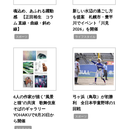
魂込め、あふれる躍動
新しい水辺の過ごし方
感 【正田裕生 コラ
を提案 札幌市・豊平
ム 直線・曲線・斜め
川でイベント「川見
線】
2026」を開催
,
,
スポーツ
ライフスタイル
6人の作家が描く“風景
弓ヶ浜（鳥取）が初勝
と猫”の共演 歌舞伎座
利 全日本学童野球の1
そばのギャラリー
回戦
YOHAKUで8月20日か
,
スポーツ
ら開催
,
カルチャー