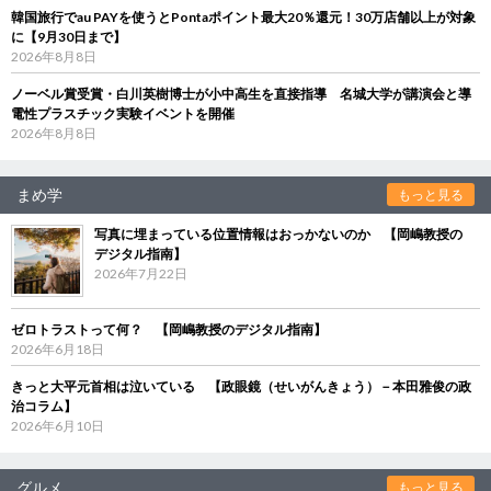
韓国旅行でau PAYを使うとPontaポイント最大20％還元！30万店舗以上が対象
に【9月30日まで】
2026年8月8日
ノーベル賞受賞・白川英樹博士が小中高生を直接指導 名城大学が講演会と導
電性プラスチック実験イベントを開催
2026年8月8日
まめ学
もっと見る
写真に埋まっている位置情報はおっかないのか 【岡嶋教授の
デジタル指南】
2026年7月22日
ゼロトラストって何？ 【岡嶋教授のデジタル指南】
2026年6月18日
きっと大平元首相は泣いている 【政眼鏡（せいがんきょう）－本田雅俊の政
治コラム】
2026年6月10日
グルメ
もっと見る