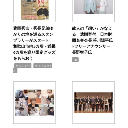
豊臣秀吉・秀長兄弟ゆ
故人の「想い」かなえ
かりの地を巡るスタン
る 遺贈寄付 日本財
プラリーがスタート
団名誉会長 笹川陽平氏
和歌山市内5カ所・近畿
×フリーアナウンサー
6カ所を巡り限定グッズ
長野智子氏
をもらおう
PR
,
,
カルチャー
ライフスタイ
ル