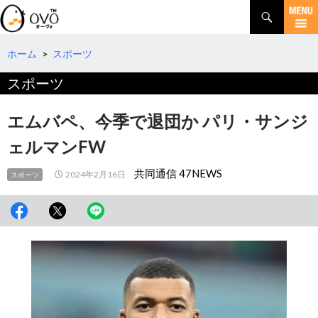
検
索
コ
ン
テ
ホーム
>
スポーツ
ン
スポーツ
ツ
へ
移
エムバペ、今季で退団か パリ・サンジ
動
ェルマンFW
共同通信 47NEWS
2024年2月16日
スポーツ