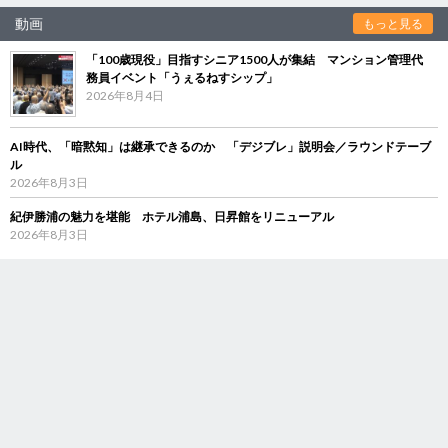
動画
もっと見る
「100歳現役」目指すシニア1500人が集結 マンション管理代
務員イベント「うぇるねすシップ」
2026年8月4日
AI時代、「暗黙知」は継承できるのか 「デジブレ」説明会／ラウンドテーブ
ル
2026年8月3日
紀伊勝浦の魅力を堪能 ホテル浦島、日昇館をリニューアル
2026年8月3日