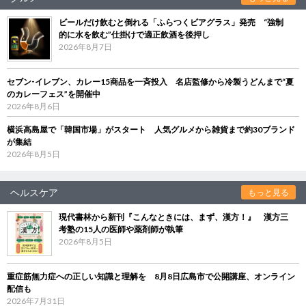
ビールだけ飲むと倒れる「ふらつくビアグラス」発売 “強制
的に水を飲む”仕掛けで適正飲酒を後押し
2026年8月7日
セブン‐イレブン、カレー15商品を一斉投入 名店監修から冷製うどんまで“夏
のカレーフェス”を開催中
2026年8月6日
横浜高島屋で「韓国市場」がスタート 人気グルメから雑貨まで約30ブランド
が集結
2026年8月5日
ヘルスケア
もっと見る
現代書林から新刊『こんなときには、まず、漢方！』 漢方三
考塾の15人の医師や薬剤師が執筆
2026年8月5日
重症筋無力症への正しい知識と理解を 8月8日広島市で公開講座、オンライン
配信も
2026年7月31日