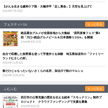
【がんを生きる緩和ケア医・大橋洋平「足し算命」】天空を見上げて
2026年7月28日
フェスティバル
もっと見る
絶品屋台グルメが全国各地から大集結 “庶民派食フェス”第4
回「川口×絶品グルメビール＆日本酒祭り2026」を開催
2026年4月15日
自分で収穫した秋野菜を使って芋煮作りを体験 埼玉県加須市の「ファミリー
ランドむさしの村」
2025年11月4日
春だけじゃもったいないさくらの名所、加治川で秋のマルシェ
2025年10月23日
ふむふむ
もっと見る
四日市の公害克服の歴史を伝える絵本『スモックリン』制作プ
ロジェクト クラウドファンディングで支援を募集
2026年8月5日