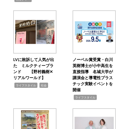
LVに敗訴して人気が出
ノーベル賞受賞・白川
た ミルクティーブラ
英樹博士が小中高生を
ンド 【野村義樹✕
直接指導 名城大学が
リアルワールド】
講演会と導電性プラス
チック実験イベントを
,
,
ライフスタイル
社会
開催
,
ライフスタイル