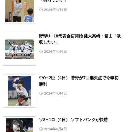
「狙っていく」
2024年4月4日
野球U―18代表合宿開始 健大高崎・箱山「吸
収したい」
2024年4月4日
中0―2巨（4日） 菅野が7回無失点で今季初
勝利
2024年4月4日
ソ8―1ロ（4日） ソフトバンクが快勝
2024年4月4日