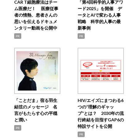
CAR T細胞療法はチー
「第4回科学的人事アワ
ム医療だ！ 医療従事
ード2025」を開催 デ
者の情熱、患者さんの
ータとAIで変わる人事
思いを伝えるドキュメ
戦略 科学的人事の最
ンタリー動画を公開中
新事例
PR
PR
「ことだま」宿る羽生
HIV/エイズにまつわる6
結弦のメッセージ 名
つの“理解のギャッ
言がもたらす心の平穏
プ”とは？ 2030年の流
と潤い
行終結を目指すGAP6の
特設サイトを公開
PR
PR