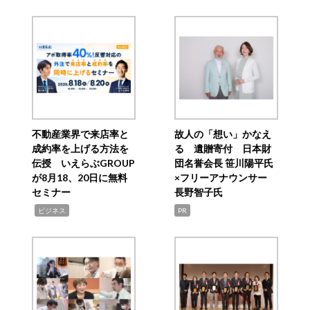
不動産業界で来店率と
故人の「想い」かなえ
成約率を上げる方法を
る 遺贈寄付 日本財
伝授 いえらぶGROUP
団名誉会長 笹川陽平氏
が8月18、20日に無料
×フリーアナウンサー
セミナー
長野智子氏
,
ビジネス
PR