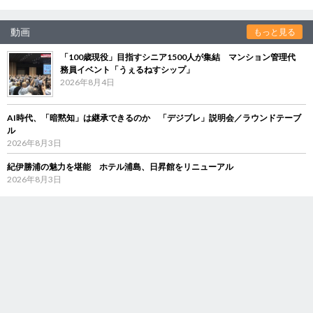
動画
もっと見る
「100歳現役」目指すシニア1500人が集結 マンション管理代
務員イベント「うぇるねすシップ」
2026年8月4日
AI時代、「暗黙知」は継承できるのか 「デジブレ」説明会／ラウンドテーブ
ル
2026年8月3日
紀伊勝浦の魅力を堪能 ホテル浦島、日昇館をリニューアル
2026年8月3日