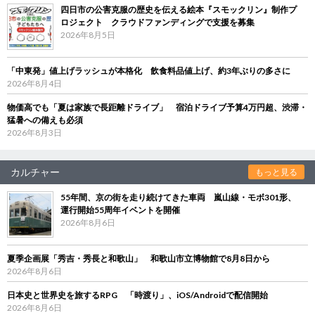
四日市の公害克服の歴史を伝える絵本『スモックリン』制作プ
ロジェクト クラウドファンディングで支援を募集
2026年8月5日
「中東発」値上げラッシュが本格化 飲食料品値上げ、約3年ぶりの多さに
2026年8月4日
物価高でも「夏は家族で長距離ドライブ」 宿泊ドライブ予算4万円超、渋滞・
猛暑への備えも必須
2026年8月3日
カルチャー
もっと見る
55年間、京の街を走り続けてきた車両 嵐山線・モボ301形、
運行開始55周年イベントを開催
2026年8月6日
夏季企画展「秀吉・秀長と和歌山」 和歌山市立博物館で8月8日から
2026年8月6日
日本史と世界史を旅するRPG 「時渡り」、iOS/Androidで配信開始
2026年8月6日