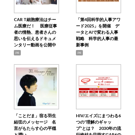
CAR T細胞療法はチー
「第4回科学的人事アワ
ム医療だ！ 医療従事
ード2025」を開催 デ
者の情熱、患者さんの
ータとAIで変わる人事
思いを伝えるドキュメ
戦略 科学的人事の最
ンタリー動画を公開中
新事例
PR
PR
「ことだま」宿る羽生
HIV/エイズにまつわる6
結弦のメッセージ 名
つの“理解のギャッ
言がもたらす心の平穏
プ”とは？ 2030年の流
と潤い
行終結を目指すGAP6の