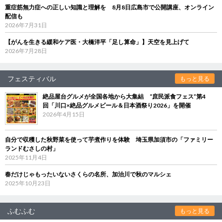
重症筋無力症への正しい知識と理解を 8月8日広島市で公開講座、オンライン
配信も
2026年7月31日
【がんを生きる緩和ケア医・大橋洋平「足し算命」】天空を見上げて
2026年7月28日
フェスティバル
もっと見る
絶品屋台グルメが全国各地から大集結 “庶民派食フェス”第4
回「川口×絶品グルメビール＆日本酒祭り2026」を開催
2026年4月15日
自分で収穫した秋野菜を使って芋煮作りを体験 埼玉県加須市の「ファミリー
ランドむさしの村」
2025年11月4日
春だけじゃもったいないさくらの名所、加治川で秋のマルシェ
2025年10月23日
ふむふむ
もっと見る