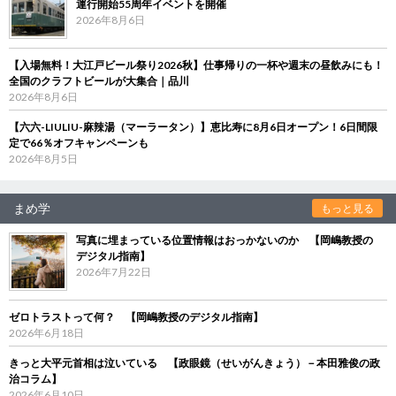
運行開始55周年イベントを開催
2026年8月6日
【入場無料！大江戸ビール祭り2026秋】仕事帰りの一杯や週末の昼飲みにも！
全国のクラフトビールが大集合｜品川
2026年8月6日
【六六-LIULIU-麻辣湯（マーラータン）】恵比寿に8月6日オープン！6日間限
定で66％オフキャンペーンも
2026年8月5日
まめ学
もっと見る
写真に埋まっている位置情報はおっかないのか 【岡嶋教授の
デジタル指南】
2026年7月22日
ゼロトラストって何？ 【岡嶋教授のデジタル指南】
2026年6月18日
きっと大平元首相は泣いている 【政眼鏡（せいがんきょう）－本田雅俊の政
治コラム】
2026年6月10日