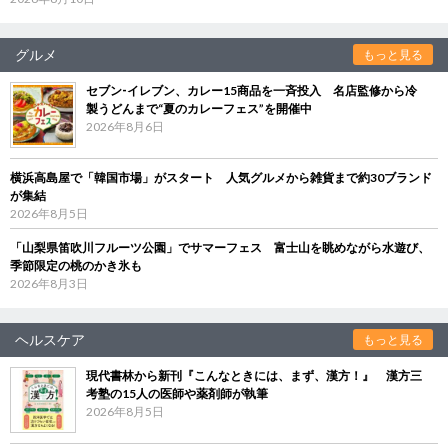
グルメ
もっと見る
セブン‐イレブン、カレー15商品を一斉投入 名店監修から冷
製うどんまで“夏のカレーフェス”を開催中
2026年8月6日
横浜高島屋で「韓国市場」がスタート 人気グルメから雑貨まで約30ブランド
が集結
2026年8月5日
「山梨県笛吹川フルーツ公園」でサマーフェス 富士山を眺めながら水遊び、
季節限定の桃のかき氷も
2026年8月3日
ヘルスケア
もっと見る
現代書林から新刊『こんなときには、まず、漢方！』 漢方三
考塾の15人の医師や薬剤師が執筆
2026年8月5日