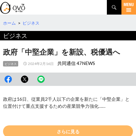
検
索
コ
ン
テ
ホーム
>
ビジネス
ン
ビジネス
ツ
へ
移
政府「中堅企業」を新設、税優遇へ
動
共同通信 47NEWS
2024年2月16日
ビジネス
政府は16日、従業員2千人以下の企業を新たに「中堅企業」と
位置付けて重点支援するための産業競争力強化……
さらに見る