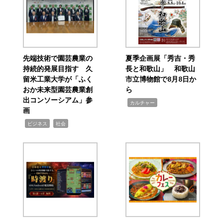
先端技術で園芸農業の
夏季企画展「秀吉・秀
持続的発展目指す 久
長と和歌山」 和歌山
留米工業大学が「ふく
市立博物館で8月8日か
おか未来型園芸農業創
ら
出コンソーシアム」参
,
カルチャー
画
,
,
ビジネス
社会