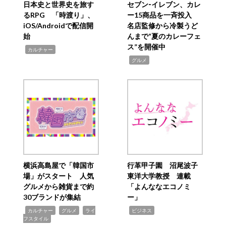
日本史と世界史を旅す
セブン‐イレブン、カレ
るRPG 「時渡り」、
ー15商品を一斉投入
iOS/Androidで配信開
名店監修から冷製うど
始
んまで“夏のカレーフェ
ス”を開催中
,
カルチャー
,
グルメ
横浜高島屋で「韓国市
行革甲子園 沼尾波子
場」がスタート 人気
東洋大学教授 連載
グルメから雑貨まで約
「よんななエコノミ
30ブランドが集結
ー」
,
,
,
,
カルチャー
グルメ
ライ
ビジネス
フスタイル