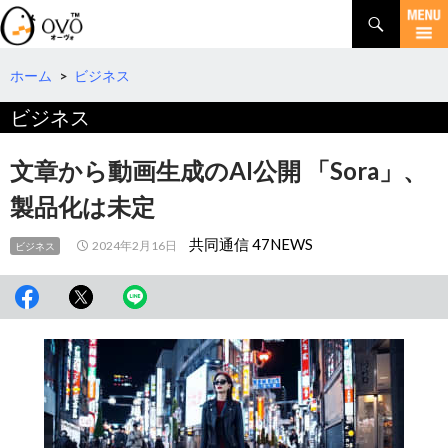
検
索
コ
ン
テ
ホーム
>
ビジネス
ン
ビジネス
ツ
へ
移
文章から動画生成のAI公開 「Sora」、
動
製品化は未定
共同通信 47NEWS
2024年2月16日
ビジネス