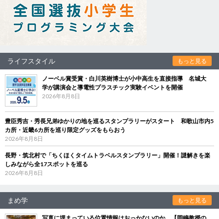
ライフスタイル
もっと見る
ノーベル賞受賞・白川英樹博士が小中高生を直接指導 名城大
学が講演会と導電性プラスチック実験イベントを開催
2026年8月8日
豊臣秀吉・秀長兄弟ゆかりの地を巡るスタンプラリーがスタート 和歌山市内5
カ所・近畿6カ所を巡り限定グッズをもらおう
2026年8月8日
長野・筑北村で「ちくほくタイムトラベルスタンプラリー」開催！謎解きを楽
しみながら全17スポットを巡る
2026年8月8日
まめ学
もっと見る
写真に埋まっている位置情報はおっかないのか 【岡嶋教授の