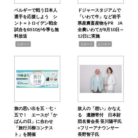
ベルギーで戦う日本人
ドジャースタジアムで
選手を応援しよう シ
「いわて牛」など岩手
ント＝トロイデン戦全
県産農畜産物をPR JA
試合をBS10が今季も無
全農いわてが8月10日～
料放送
12日に実施
,
,
,
スポーツ
スポーツ
ビジネス
旅の思い出を五・七・
故人の「想い」かなえ
五で！ エースが「か
る 遺贈寄付 日本財
ばんの日」に合わせ
団名誉会長 笹川陽平氏
「旅行川柳コンテス
×フリーアナウンサー
ト」を開催
長野智子氏