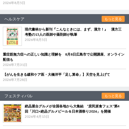
2026年8月5日
ヘルスケア
もっと見る
現代書林から新刊『こんなときには、まず、漢方！』 漢方三
考塾の15人の医師や薬剤師が執筆
2026年8月5日
重症筋無力症への正しい知識と理解を 8月8日広島市で公開講座、オンライン
配信も
2026年7月31日
【がんを生きる緩和ケア医・大橋洋平「足し算命」】天空を見上げて
2026年7月28日
フェスティバル
もっと見る
絶品屋台グルメが全国各地から大集結 “庶民派食フェス”第4
回「川口×絶品グルメビール＆日本酒祭り2026」を開催
2026年4月15日