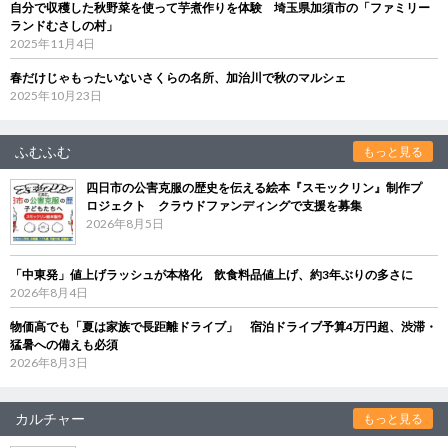
自分で収穫した秋野菜を使って芋煮作りを体験 埼玉県加須市の「ファミリー
ランドむさしの村」
2025年11月4日
春だけじゃもったいないさくらの名所、加治川で秋のマルシェ
2025年10月23日
ふむふむ
もっと見る
四日市の公害克服の歴史を伝える絵本『スモックリン』制作プ
ロジェクト クラウドファンディングで支援を募集
2026年8月5日
「中東発」値上げラッシュが本格化 飲食料品値上げ、約3年ぶりの多さに
2026年8月4日
物価高でも「夏は家族で長距離ドライブ」 宿泊ドライブ予算4万円超、渋滞・
猛暑への備えも必須
2026年8月3日
カルチャー
もっと見る