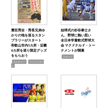
豊臣秀吉・秀長兄弟ゆ
始球式の杉谷拳士さ
かりの地を巡るスタン
ん、野球に熱い思い
プラリーがスタート
全日本学童軟式野球大
和歌山市内5カ所・近畿
会 マクドナルド・トー
6カ所を巡り限定グッズ
ナメントが開幕
をもらおう
,
スポーツ
,
,
カルチャー
ライフスタイ
ル