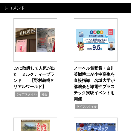
レコメンド
LVに敗訴して人気が出
ノーベル賞受賞・白川
た ミルクティーブラ
英樹博士が小中高生を
ンド 【野村義樹✕
直接指導 名城大学が
リアルワールド】
講演会と導電性プラス
チック実験イベントを
,
,
ライフスタイル
社会
開催
,
ライフスタイル