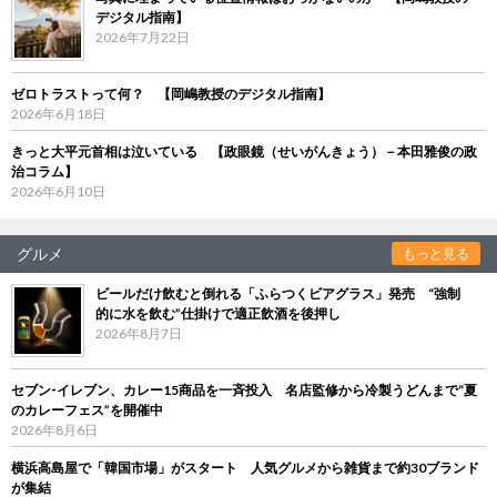
デジタル指南】
2026年7月22日
ゼロトラストって何？ 【岡嶋教授のデジタル指南】
2026年6月18日
きっと大平元首相は泣いている 【政眼鏡（せいがんきょう）－本田雅俊の政
治コラム】
2026年6月10日
グルメ
もっと見る
ビールだけ飲むと倒れる「ふらつくビアグラス」発売 “強制
的に水を飲む”仕掛けで適正飲酒を後押し
2026年8月7日
セブン‐イレブン、カレー15商品を一斉投入 名店監修から冷製うどんまで“夏
のカレーフェス”を開催中
2026年8月6日
横浜高島屋で「韓国市場」がスタート 人気グルメから雑貨まで約30ブランド
が集結