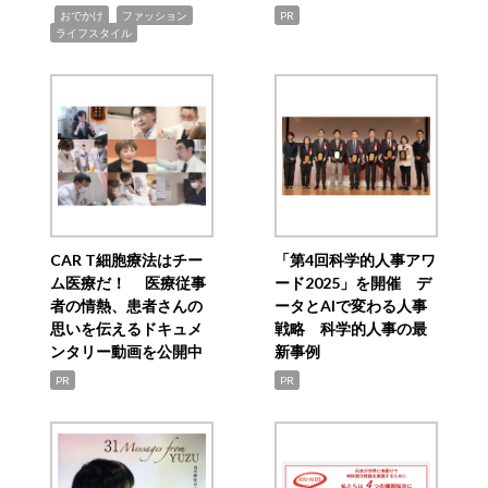
,
,
,
おでかけ
ファッション
PR
ライフスタイル
CAR T細胞療法はチー
「第4回科学的人事アワ
ム医療だ！ 医療従事
ード2025」を開催 デ
者の情熱、患者さんの
ータとAIで変わる人事
思いを伝えるドキュメ
戦略 科学的人事の最
ンタリー動画を公開中
新事例
PR
PR