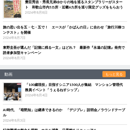
豊臣秀吉・秀長兄弟ゆかりの地を巡るスタンプラリーがスター
ト 和歌山市内5カ所・近畿6カ所を巡り限定グッズをもらおう
2026年8月8日
旅の思い出を五・七・五で！ エースが「かばんの日」に合わせ「旅行川柳コ
ンテスト」を開催
2026年8月7日
東野圭吾が選んだ「記憶に残る一文」はどれ？ 最新作『永遠の記憶』発売で
読者参加型キャンペーン
2026年8月7日
動画
もっと見る
「100歳現役」目指すシニア1500人が集結 マンション管理代
務員イベント「うぇるねすシップ」
2026年8月4日
AI時代、「暗黙知」は継承できるのか 「デジブレ」説明会／ラウンドテーブ
ル
2026年8月3日