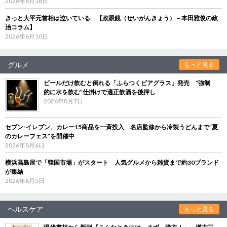
2026年6月18日
きっと大平元首相は泣いている 【政眼鏡（せいがんきょう）－本田雅俊の政
治コラム】
2026年6月10日
グルメ
もっと見る
ビールだけ飲むと倒れる「ふらつくビアグラス」発売 “強制
的に水を飲む”仕掛けで適正飲酒を後押し
2026年8月7日
セブン‐イレブン、カレー15商品を一斉投入 名店監修から冷製うどんまで“夏
のカレーフェス”を開催中
2026年8月6日
横浜高島屋で「韓国市場」がスタート 人気グルメから雑貨まで約30ブランド
が集結
2026年8月5日
ヘルスケア
もっと見る