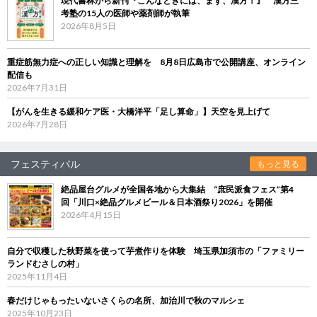
現代書林から新刊『こんなときには、まず、漢方！』 漢方三
考塾の15人の医師や薬剤師が執筆
2026年8月5日
重症筋無力症への正しい知識と理解を 8月8日広島市で公開講座、オンライン
配信も
2026年7月31日
【がんを生きる緩和ケア医・大橋洋平「足し算命」】天空を見上げて
2026年7月28日
フェスティバル
もっと見る
絶品屋台グルメが全国各地から大集結 “庶民派食フェス”第4
回「川口×絶品グルメビール＆日本酒祭り2026」を開催
2026年4月15日
自分で収穫した秋野菜を使って芋煮作りを体験 埼玉県加須市の「ファミリー
ランドむさしの村」
2025年11月4日
春だけじゃもったいないさくらの名所、加治川で秋のマルシェ
2025年10月23日