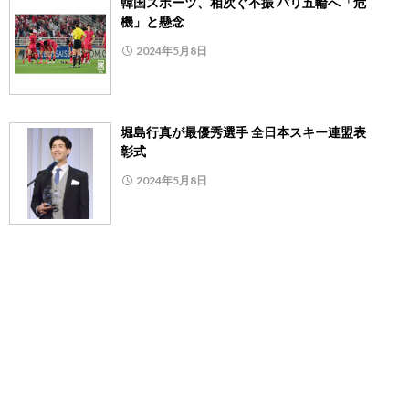
韓国スポーツ、相次ぐ不振 パリ五輪へ「危
機」と懸念
2024年5月8日
堀島行真が最優秀選手 全日本スキー連盟表
彰式
2024年5月8日