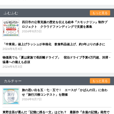
ふむふむ
もっと見る
四日市の公害克服の歴史を伝える絵本『スモックリン』制作プ
ロジェクト クラウドファンディングで支援を募集
2026年8月5日
「中東発」値上げラッシュが本格化 飲食料品値上げ、約3年ぶりの多さに
2026年8月4日
物価高でも「夏は家族で長距離ドライブ」 宿泊ドライブ予算4万円超、渋滞・
猛暑への備えも必須
2026年8月3日
カルチャー
もっと見る
旅の思い出を五・七・五で！ エースが「かばんの日」に合わ
せ「旅行川柳コンテスト」を開催
2026年8月7日
東野圭吾が選んだ「記憶に残る一文」はどれ？ 最新作『永遠の記憶』発売で