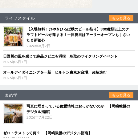
ライフスタイル
もっと見る
【入場無料！けやきひろば秋のビール祭り】300種類以上のク
ラフトビールが集まる！土日祝日はアーリーオープンも｜さい
たま新都心
2026年8月7日
日野川の風を感じて絶品ジビエも満喫 鳥取のサイクリングイベント
2026年8月7日
オールデイダイニングを一新 ヒルトン東京お台場、改装進む
2026年8月7日
まめ学
もっと見る
写真に埋まっている位置情報はおっかないのか 【岡嶋教授の
デジタル指南】
2026年7月22日
ゼロトラストって何？ 【岡嶋教授のデジタル指南】