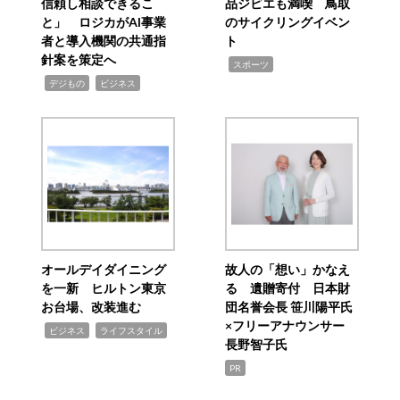
信頼し相談できるこ
品ジビエも満喫 鳥取
と」 ロジカがAI事業
のサイクリングイベン
者と導入機関の共通指
ト
針案を策定へ
,
スポーツ
,
,
デジもの
ビジネス
オールデイダイニング
故人の「想い」かなえ
を一新 ヒルトン東京
る 遺贈寄付 日本財
お台場、改装進む
団名誉会長 笹川陽平氏
×フリーアナウンサー
,
,
ビジネス
ライフスタイル
長野智子氏
PR