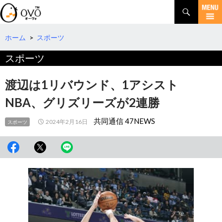
検
索
コ
ン
テ
ホーム
>
スポーツ
ン
スポーツ
ツ
へ
移
渡辺は1リバウンド、1アシスト
動
NBA、グリズリーズが2連勝
共同通信 47NEWS
2024年2月16日
スポーツ