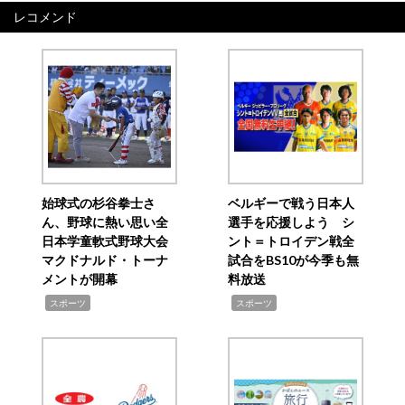
レコメンド
始球式の杉谷拳士さ
ベルギーで戦う日本人
ん、野球に熱い思い全
選手を応援しよう シ
日本学童軟式野球大会
ント＝トロイデン戦全
マクドナルド・トーナ
試合をBS10が今季も無
メントが開幕
料放送
,
,
スポーツ
スポーツ