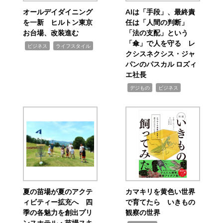
オールデイダイニング
AIは「手段」、最終責
を一新 ヒルトン東京
任は「人間の判断」
お台場、改装進む
「法の支配」という
「傘」で人を守る レ
,
,
ビジネス
ライフスタイル
クシスネクシス・ジャ
パンのパスカル ロズィ
エ社長
,
,
デジもの
ビジネス
夏の苗場が夏のアクテ
カマキリを黄色い世界
ィビティー拡充へ 四
で育てたら いきもの
季の各魅力を創出プリ
観察の世界
ンスホテル・苗場スキ