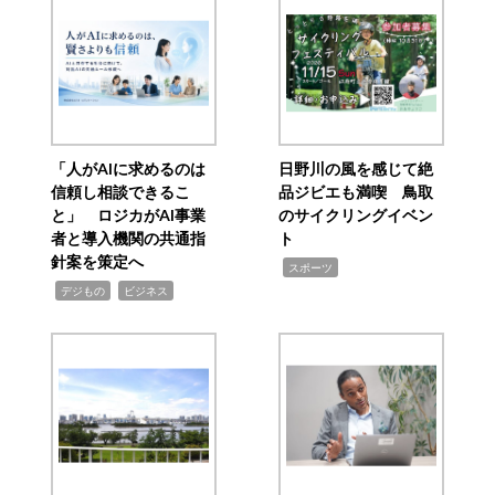
「人がAIに求めるのは
日野川の風を感じて絶
信頼し相談できるこ
品ジビエも満喫 鳥取
と」 ロジカがAI事業
のサイクリングイベン
者と導入機関の共通指
ト
針案を策定へ
,
スポーツ
,
,
デジもの
ビジネス