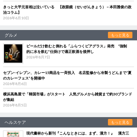
きっと大平元首相は泣いている 【政眼鏡（せいがんきょう）－本田雅俊の政
治コラム】
2026年6月10日
グルメ
もっと見る
ビールだけ飲むと倒れる「ふらつくビアグラス」発売 “強制
的に水を飲む”仕掛けで適正飲酒を後押し
2026年8月7日
セブン‐イレブン、カレー15商品を一斉投入 名店監修から冷製うどんまで“夏
のカレーフェス”を開催中
2026年8月6日
横浜高島屋で「韓国市場」がスタート 人気グルメから雑貨まで約30ブランド
が集結
2026年8月5日
ヘルスケア
もっと見る
現代書林から新刊『こんなときには、まず、漢方！』 漢方三