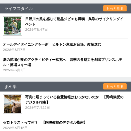
ライフスタイル
もっと見る
日野川の風を感じて絶品ジビエも満喫 鳥取のサイクリングイ
ベント
2026年8月7日
オールデイダイニングを一新 ヒルトン東京お台場、改装進む
2026年8月7日
夏の苗場が夏のアクティビティー拡充へ 四季の各魅力を創出プリンスホテ
ル・苗場スキー場
2026年8月7日
まめ学
もっと見る
写真に埋まっている位置情報はおっかないのか 【岡嶋教授の
デジタル指南】
2026年7月22日
ゼロトラストって何？ 【岡嶋教授のデジタル指南】
2026年6月18日