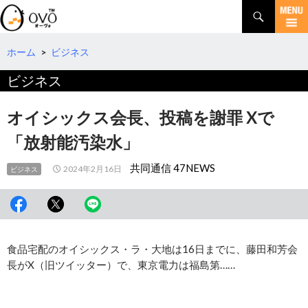
検
索
コ
ン
テ
ホーム
>
ビジネス
ン
ビジネス
ツ
へ
移
オイシックス会長、投稿を謝罪 Xで
動
「放射能汚染水」
共同通信 47NEWS
2024年2月16日
ビジネス
食品宅配のオイシックス・ラ・大地は16日までに、藤田和芳会
長がX（旧ツイッター）で、東京電力は福島第……