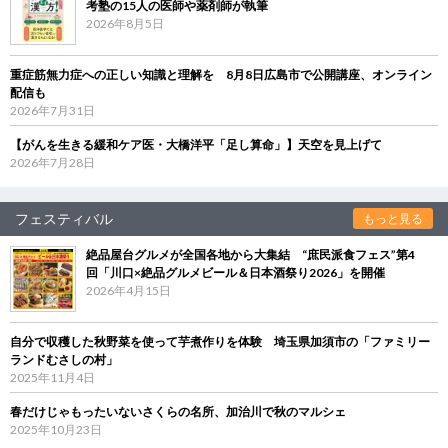
考塾の15人の医師や薬剤師が執筆
2026年8月5日
重症筋無力症への正しい知識と理解を 8月8日広島市で公開講座、オンライン
配信も
2026年7月31日
【がんを生きる緩和ケア医・大橋洋平「足し算命」】天空を見上げて
2026年7月28日
フェスティバル
もっと見る
絶品屋台グルメが全国各地から大集結 “庶民派食フェス”第4
回「川口×絶品グルメビール＆日本酒祭り2026」を開催
2026年4月15日
自分で収穫した秋野菜を使って芋煮作りを体験 埼玉県加須市の「ファミリー
ランドむさしの村」
2025年11月4日
春だけじゃもったいないさくらの名所、加治川で秋のマルシェ
2025年10月23日