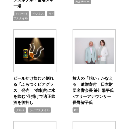
,
カルチャー
ー場
,
,
,
おでかけ
ビジネス
ライ
フスタイル
ビールだけ飲むと倒れ
故人の「想い」かなえ
る「ふらつくビアグラ
る 遺贈寄付 日本財
ス」発売 “強制的に水
団名誉会長 笹川陽平氏
を飲む”仕掛けで適正飲
×フリーアナウンサー
酒を後押し
長野智子氏
,
,
グルメ
ライフスタイル
PR