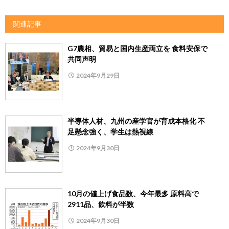
関連記事
G7農相、貿易と国内生産両立を 食料安保で
共同声明
2024年9月29日
半導体人材、九州の産学官が育成本格化 不
足懸念強く、学生は熱視線
2024年9月30日
10月の値上げ食品数、今年最多 原料高で
2911品、飲料が半数
2024年9月30日