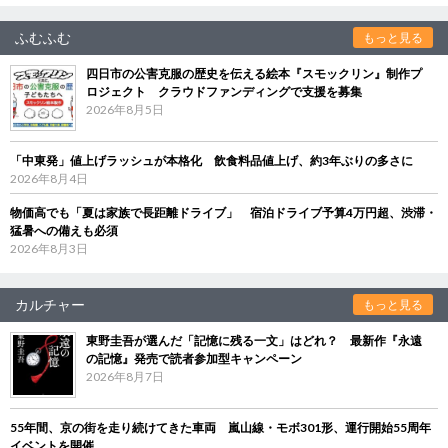
ふむふむ
もっと見る
四日市の公害克服の歴史を伝える絵本『スモックリン』制作プ
ロジェクト クラウドファンディングで支援を募集
2026年8月5日
「中東発」値上げラッシュが本格化 飲食料品値上げ、約3年ぶりの多さに
2026年8月4日
物価高でも「夏は家族で長距離ドライブ」 宿泊ドライブ予算4万円超、渋滞・
猛暑への備えも必須
2026年8月3日
カルチャー
もっと見る
東野圭吾が選んだ「記憶に残る一文」はどれ？ 最新作『永遠
の記憶』発売で読者参加型キャンペーン
2026年8月7日
55年間、京の街を走り続けてきた車両 嵐山線・モボ301形、運行開始55周年
イベントを開催