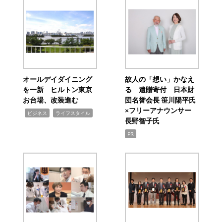
オールデイダイニング
故人の「想い」かなえ
を一新 ヒルトン東京
る 遺贈寄付 日本財
お台場、改装進む
団名誉会長 笹川陽平氏
×フリーアナウンサー
,
,
ビジネス
ライフスタイル
長野智子氏
PR