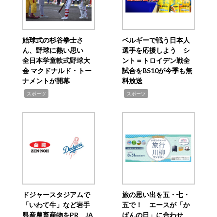
始球式の杉谷拳士さ
ベルギーで戦う日本人
ん、野球に熱い思い
選手を応援しよう シ
全日本学童軟式野球大
ント＝トロイデン戦全
会 マクドナルド・トー
試合をBS10が今季も無
ナメントが開幕
料放送
,
,
スポーツ
スポーツ
ドジャースタジアムで
旅の思い出を五・七・
「いわて牛」など岩手
五で！ エースが「か
県産農畜産物をPR JA
ばんの日」に合わせ