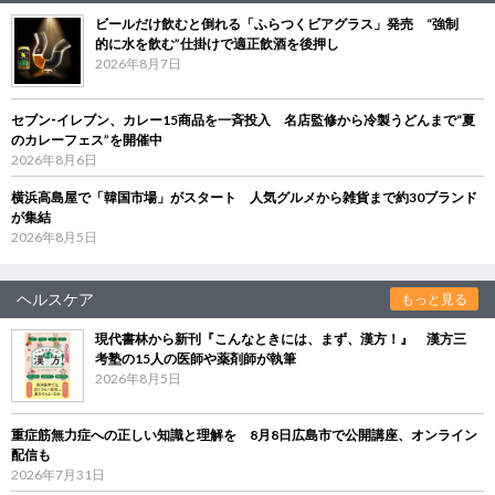
ビールだけ飲むと倒れる「ふらつくビアグラス」発売 “強制
的に水を飲む”仕掛けで適正飲酒を後押し
2026年8月7日
セブン‐イレブン、カレー15商品を一斉投入 名店監修から冷製うどんまで“夏
のカレーフェス”を開催中
2026年8月6日
横浜高島屋で「韓国市場」がスタート 人気グルメから雑貨まで約30ブランド
が集結
2026年8月5日
ヘルスケア
もっと見る
現代書林から新刊『こんなときには、まず、漢方！』 漢方三
考塾の15人の医師や薬剤師が執筆
2026年8月5日
重症筋無力症への正しい知識と理解を 8月8日広島市で公開講座、オンライン
配信も
2026年7月31日