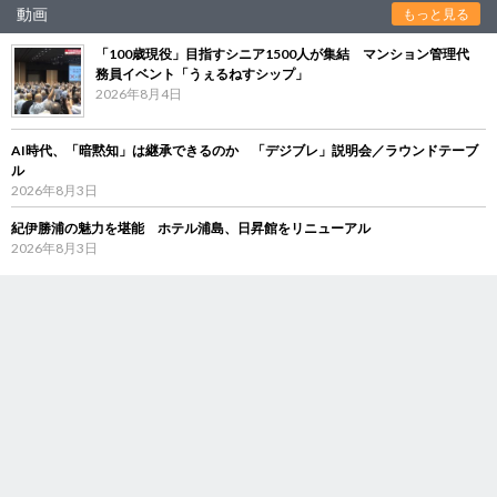
動画
もっと見る
「100歳現役」目指すシニア1500人が集結 マンション管理代
務員イベント「うぇるねすシップ」
2026年8月4日
AI時代、「暗黙知」は継承できるのか 「デジブレ」説明会／ラウンドテーブ
ル
2026年8月3日
紀伊勝浦の魅力を堪能 ホテル浦島、日昇館をリニューアル
2026年8月3日