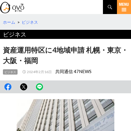
検
索
コ
ン
テ
ホーム
>
ビジネス
ン
ビジネス
ツ
へ
移
資産運用特区に4地域申請 札幌・東京・
動
大阪・福岡
共同通信 47NEWS
2024年2月16日
ビジネス