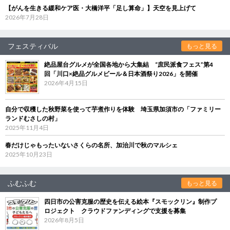
【がんを生きる緩和ケア医・大橋洋平「足し算命」】天空を見上げて
2026年7月28日
フェスティバル
もっと見る
絶品屋台グルメが全国各地から大集結 “庶民派食フェス”第4
回「川口×絶品グルメビール＆日本酒祭り2026」を開催
2026年4月15日
自分で収穫した秋野菜を使って芋煮作りを体験 埼玉県加須市の「ファミリー
ランドむさしの村」
2025年11月4日
春だけじゃもったいないさくらの名所、加治川で秋のマルシェ
2025年10月23日
ふむふむ
もっと見る
四日市の公害克服の歴史を伝える絵本『スモックリン』制作プ
ロジェクト クラウドファンディングで支援を募集
2026年8月5日