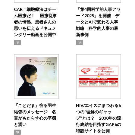
CAR T細胞療法はチー
「第4回科学的人事アワ
ム医療だ！ 医療従事
ード2025」を開催 デ
者の情熱、患者さんの
ータとAIで変わる人事
思いを伝えるドキュメ
戦略 科学的人事の最
ンタリー動画を公開中
新事例
PR
PR
「ことだま」宿る羽生
HIV/エイズにまつわる6
結弦のメッセージ 名
つの“理解のギャッ
言がもたらす心の平穏
プ”とは？ 2030年の流
と潤い
行終結を目指すGAP6の
特設サイトを公開
PR