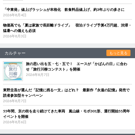
「中東発」値上げラッシュが本格化 飲食料品値上げ、約3年ぶりの多さに
2026年8月4日
物価高でも「夏は家族で長距離ドライブ」 宿泊ドライブ予算4万円超、渋滞・
猛暑への備えも必須
2026年8月3日
カルチャー
もっと見る
旅の思い出を五・七・五で！ エースが「かばんの日」に合わ
せ「旅行川柳コンテスト」を開催
2026年8月7日
東野圭吾が選んだ「記憶に残る一文」はどれ？ 最新作『永遠の記憶』発売で
読者参加型キャンペーン
2026年8月7日
55年間、京の街を走り続けてきた車両 嵐山線・モボ301形、運行開始55周年
イベントを開催
2026年8月6日