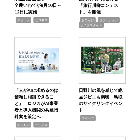
全農いわてが8月10日～
「旅行川柳コンテス
12日に実施
ト」を開催
,
,
,
,
,
スポーツ
ビジネス
おでかけ
ファッション
ライフスタイル
「人がAIに求めるのは
日野川の風を感じて絶
信頼し相談できるこ
品ジビエも満喫 鳥取
と」 ロジカがAI事業
のサイクリングイベン
者と導入機関の共通指
ト
針案を策定へ
,
スポーツ
,
,
デジもの
ビジネス