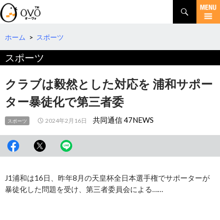
検
索
コ
ン
テ
ホーム
>
スポーツ
ン
スポーツ
ツ
へ
移
クラブは毅然とした対応を 浦和サポー
動
ター暴徒化で第三者委
共同通信 47NEWS
2024年2月16日
スポーツ
J1浦和は16日、昨年8月の天皇杯全日本選手権でサポーターが
暴徒化した問題を受け、第三者委員会による……