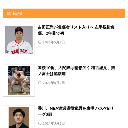
関連記事
吉田正尚が負傷者リスト入りへ 左手親指負
傷、2年目で初
2024年5月2日
琴桜10番、大関陣は精彩欠く 稽古総見、照
ノ富士は脇腹痛
2024年5月2日
香川、NBA渡辺獲得意思を表明 バスケBリ
ーグ3部
2024年5月2日