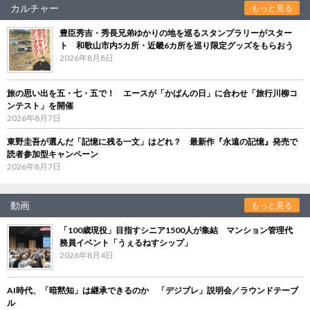
カルチャー
もっと見る
豊臣秀吉・秀長兄弟ゆかりの地を巡るスタンプラリーがスター
ト 和歌山市内5カ所・近畿6カ所を巡り限定グッズをもらおう
2026年8月8日
旅の思い出を五・七・五で！ エースが「かばんの日」に合わせ「旅行川柳コ
ンテスト」を開催
2026年8月7日
東野圭吾が選んだ「記憶に残る一文」はどれ？ 最新作『永遠の記憶』発売で
読者参加型キャンペーン
2026年8月7日
動画
もっと見る
「100歳現役」目指すシニア1500人が集結 マンション管理代
務員イベント「うぇるねすシップ」
2026年8月4日
AI時代、「暗黙知」は継承できるのか 「デジブレ」説明会／ラウンドテーブ
ル