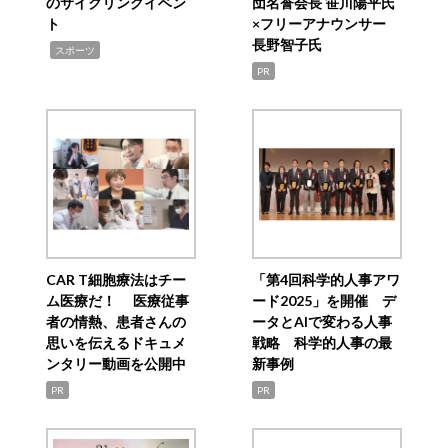
のサイクリングイベン
団名誉会長 笹川陽平氏
ト
×フリーアナウンサー
長野智子氏
,
スポーツ
PR
CAR T細胞療法はチー
「第4回科学的人事アワ
ム医療だ！ 医療従事
ード2025」を開催 デ
者の情熱、患者さんの
ータとAIで変わる人事
思いを伝えるドキュメ
戦略 科学的人事の最
ンタリー動画を公開中
新事例
PR
PR