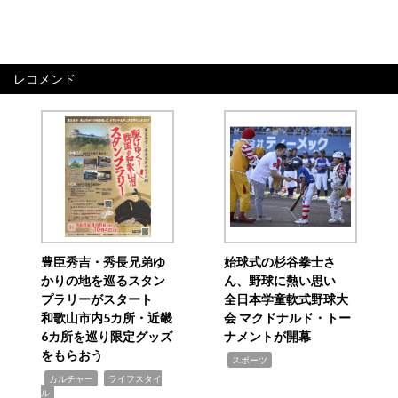
レコメンド
豊臣秀吉・秀長兄弟ゆ
始球式の杉谷拳士さ
かりの地を巡るスタン
ん、野球に熱い思い
プラリーがスタート
全日本学童軟式野球大
和歌山市内5カ所・近畿
会 マクドナルド・トー
6カ所を巡り限定グッズ
ナメントが開幕
をもらおう
,
スポーツ
,
,
カルチャー
ライフスタイ
ル