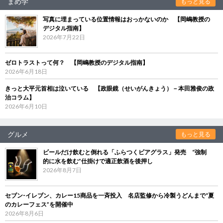
まめ学
もっと見る
写真に埋まっている位置情報はおっかないのか 【岡嶋教授の
デジタル指南】
2026年7月22日
ゼロトラストって何？ 【岡嶋教授のデジタル指南】
2026年6月18日
きっと大平元首相は泣いている 【政眼鏡（せいがんきょう）－本田雅俊の政
治コラム】
2026年6月10日
グルメ
もっと見る
ビールだけ飲むと倒れる「ふらつくビアグラス」発売 “強制
的に水を飲む”仕掛けで適正飲酒を後押し
2026年8月7日
セブン‐イレブン、カレー15商品を一斉投入 名店監修から冷製うどんまで“夏
のカレーフェス”を開催中
2026年8月6日