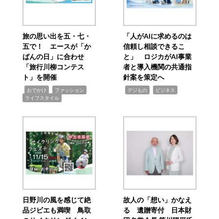
旅の思い出を五・七・
「人がAIに求めるのは
五で！ エースが「か
信頼し相談できるこ
ばんの日」に合わせ
と」 ロジカがAI事業
「旅行川柳コンテス
者と導入機関の共通指
ト」を開催
針案を策定へ
,
,
,
,
,
おでかけ
ファッション
デジもの
ビジネス
ライフスタイル
日野川の風を感じて絶
故人の「想い」かなえ
品ジビエも満喫 鳥取
る 遺贈寄付 日本財