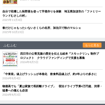
自分で収穫した秋野菜を使って芋煮作りを体験 埼玉県加須市の「ファミリー
ランドむさしの村」
2025年11月4日
春だけじゃもったいないさくらの名所、加治川で秋のマルシェ
2025年10月23日
ふむふむ
もっと見る
四日市の公害克服の歴史を伝える絵本『スモックリン』制作プ
ロジェクト クラウドファンディングで支援を募集
2026年8月5日
「中東発」値上げラッシュが本格化 飲食料品値上げ、約3年ぶりの多さに
2026年8月4日
物価高でも「夏は家族で長距離ドライブ」 宿泊ドライブ予算4万円超、渋滞・
猛暑への備えも必須
2026年8月3日