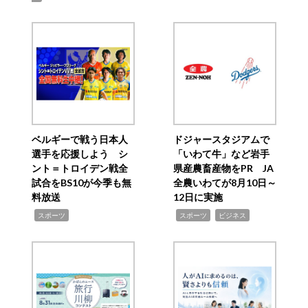
ベルギーで戦う日本人
ドジャースタジアムで
選手を応援しよう シ
「いわて牛」など岩手
ント＝トロイデン戦全
県産農畜産物をPR JA
試合をBS10が今季も無
全農いわてが8月10日～
料放送
12日に実施
,
,
,
スポーツ
スポーツ
ビジネス