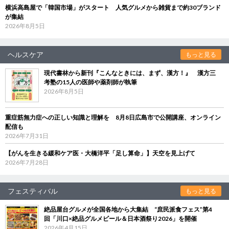
横浜高島屋で「韓国市場」がスタート 人気グルメから雑貨まで約30ブランド
が集結
2026年8月5日
ヘルスケア
もっと見る
現代書林から新刊『こんなときには、まず、漢方！』 漢方三
考塾の15人の医師や薬剤師が執筆
2026年8月5日
重症筋無力症への正しい知識と理解を 8月8日広島市で公開講座、オンライン
配信も
2026年7月31日
【がんを生きる緩和ケア医・大橋洋平「足し算命」】天空を見上げて
2026年7月28日
フェスティバル
もっと見る
絶品屋台グルメが全国各地から大集結 “庶民派食フェス”第4
回「川口×絶品グルメビール＆日本酒祭り2026」を開催
2026年4月15日