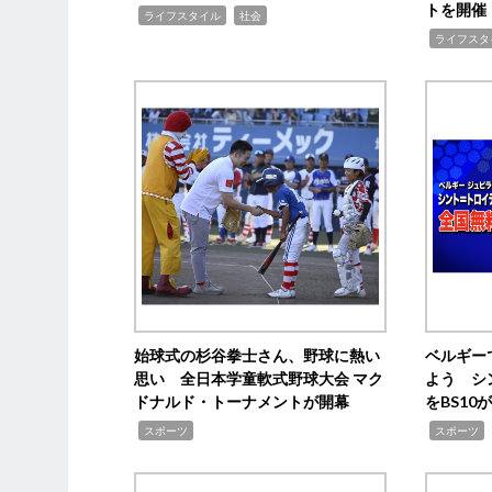
トを開催
,
,
ライフスタイル
社会
,
ライフスタ
始球式の杉谷拳士さん、野球に熱い
ベルギー
思い 全日本学童軟式野球大会 マク
よう シ
ドナルド・トーナメントが開幕
をBS1
,
,
スポーツ
スポーツ