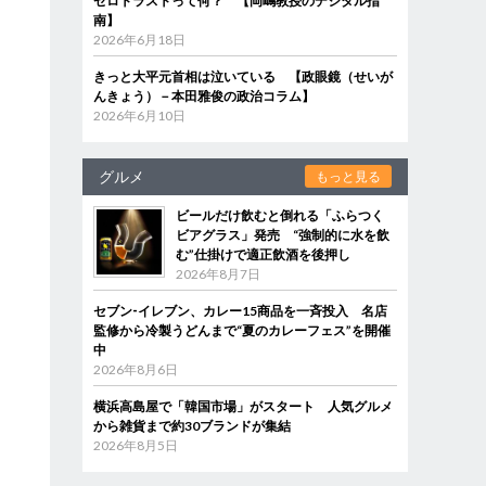
ゼロトラストって何？ 【岡嶋教授のデジタル指
南】
2026年6月18日
きっと大平元首相は泣いている 【政眼鏡（せいが
んきょう）－本田雅俊の政治コラム】
2026年6月10日
グルメ
もっと見る
ビールだけ飲むと倒れる「ふらつく
ビアグラス」発売 “強制的に水を飲
む”仕掛けで適正飲酒を後押し
2026年8月7日
セブン‐イレブン、カレー15商品を一斉投入 名店
監修から冷製うどんまで“夏のカレーフェス”を開催
中
2026年8月6日
横浜高島屋で「韓国市場」がスタート 人気グルメ
から雑貨まで約30ブランドが集結
2026年8月5日