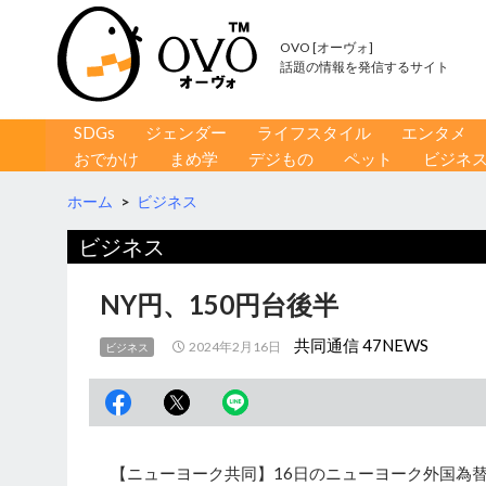
OVO [オーヴォ]
話題の情報を発信するサイト
コンテンツへ移動
検
SDGs
ジェンダー
ライフスタイル
エンタメ
索
おでかけ
まめ学
デジもの
ペット
ビジネ
ホーム
>
ビジネス
ビジネス
NY円、150円台後半
共同通信 47NEWS
2024年2月16日
ビジネス
【ニューヨーク共同】16日のニューヨーク外国為替