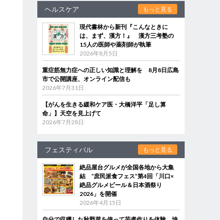
ヘルスケア
もっと見る
現代書林から新刊『こんなときに
は、まず、漢方！』 漢方三考塾の
15人の医師や薬剤師が執筆
2026年8月5日
重症筋無力症への正しい知識と理解を 8月8日広島
市で公開講座、オンライン配信も
2026年7月31日
【がんを生きる緩和ケア医・大橋洋平「足し算
命」】天空を見上げて
2026年7月28日
フェスティバル
もっと見る
絶品屋台グルメが全国各地から大集
結 “庶民派食フェス”第4回「川口×
絶品グルメビール＆日本酒祭り
2026」を開催
2026年4月15日
自分で収穫した秋野菜を使って芋煮作りを体験 埼