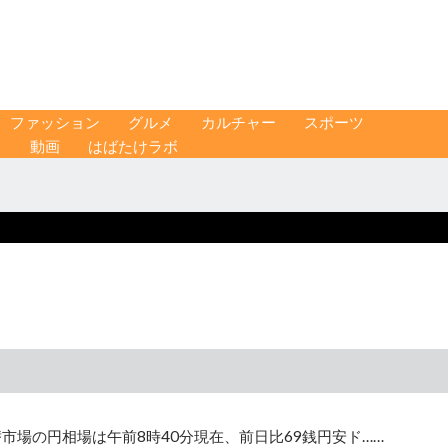
ファッション
グルメ
カルチャー
スポーツ
ス
動画
はばたけラボ
市場の円相場は午前8時40分現在、前日比69銭円安ド……