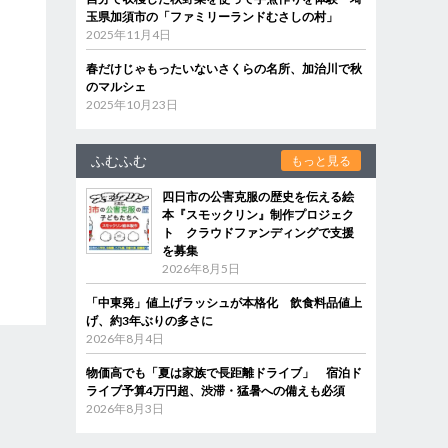
玉県加須市の「ファミリーランドむさしの村」
2025年11月4日
春だけじゃもったいないさくらの名所、加治川で秋
のマルシェ
2025年10月23日
ふむふむ
もっと見る
四日市の公害克服の歴史を伝える絵
本『スモックリン』制作プロジェク
ト クラウドファンディングで支援
を募集
2026年8月5日
「中東発」値上げラッシュが本格化 飲食料品値上
げ、約3年ぶりの多さに
2026年8月4日
物価高でも「夏は家族で長距離ドライブ」 宿泊ド
ライブ予算4万円超、渋滞・猛暑への備えも必須
2026年8月3日