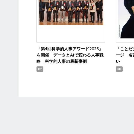
「第4回科学的人事アワード2025」
「ことだ
を開催 データとAIで変わる人事戦
ージ 名
略 科学的人事の最新事例
い
PR
PR