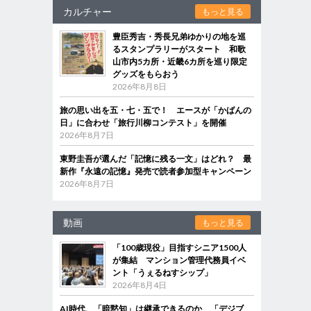
カルチャー
もっと見る
豊臣秀吉・秀長兄弟ゆかりの地を巡
るスタンプラリーがスタート 和歌
山市内5カ所・近畿6カ所を巡り限定
グッズをもらおう
2026年8月8日
旅の思い出を五・七・五で！ エースが「かばんの
日」に合わせ「旅行川柳コンテスト」を開催
2026年8月7日
東野圭吾が選んだ「記憶に残る一文」はどれ？ 最
新作『永遠の記憶』発売で読者参加型キャンペーン
2026年8月7日
動画
もっと見る
「100歳現役」目指すシニア1500人
が集結 マンション管理代務員イベ
ント「うぇるねすシップ」
2026年8月4日
AI時代、「暗黙知」は継承できるのか 「デジブ