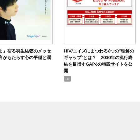
ま」宿る羽生結弦のメッセ
HIV/エイズにまつわる6つの“理解の
言がもたらす心の平穏と潤
ギャップ”とは？ 2030年の流行終
結を目指すGAP6の特設サイトを公
開
PR