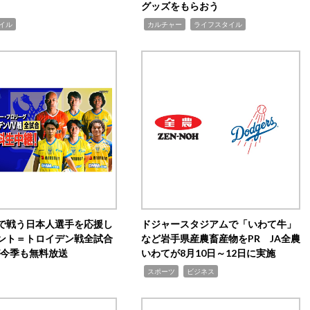
グッズをもらおう
,
,
イル
カルチャー
ライフスタイル
で戦う日本人選手を応援し
ドジャースタジアムで「いわて牛」
ント＝トロイデン戦全試合
など岩手県産農畜産物をPR JA全農
0が今季も無料放送
いわてが8月10日～12日に実施
,
,
スポーツ
ビジネス