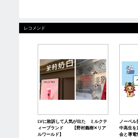
レコメンド
LVに敗訴して人気が出た ミルクテ
ノーベル
ィーブランド 【野村義樹✕リア
中高生を
ルワールド】
会と導電