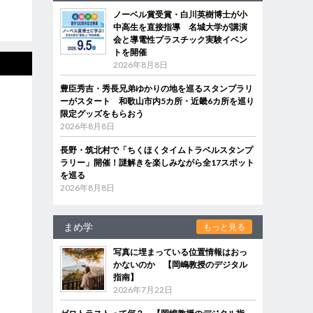
ノーベル賞受賞・白川英樹博士が小
中高生を直接指導 名城大学が講演
会と導電性プラスチック実験イベン
トを開催
2026年8月8日
豊臣秀吉・秀長兄弟ゆかりの地を巡るスタンプラリ
ーがスタート 和歌山市内5カ所・近畿6カ所を巡り
限定グッズをもらおう
2026年8月8日
長野・筑北村で「ちくほくタイムトラベルスタンプ
ラリー」開催！謎解きを楽しみながら全17スポット
を巡る
2026年8月8日
まめ学
もっと見る
写真に埋まっている位置情報はおっ
かないのか 【岡嶋教授のデジタル
指南】
2026年7月22日