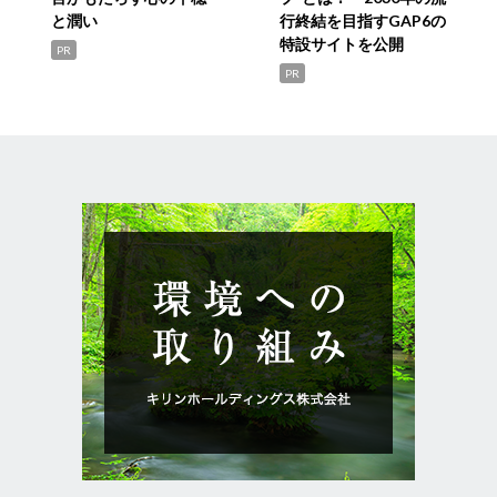
と潤い
行終結を目指すGAP6の
特設サイトを公開
PR
PR