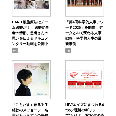
CAR T細胞療法はチー
「第4回科学的人事アワ
ム医療だ！ 医療従事
ード2025」を開催 デ
者の情熱、患者さんの
ータとAIで変わる人事
思いを伝えるドキュメ
戦略 科学的人事の最
ンタリー動画を公開中
新事例
PR
PR
「ことだま」宿る羽生
HIV/エイズにまつわる6
結弦のメッセージ 名
つの“理解のギャッ
言がもたらす心の平穏
プ”とは？ 2030年の流