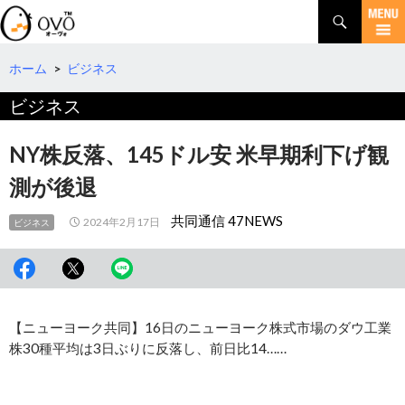
検
索
コ
ン
テ
ホーム
>
ビジネス
ン
ビジネス
ツ
へ
移
NY株反落、145ドル安 米早期利下げ観
動
測が後退
共同通信 47NEWS
2024年2月17日
ビジネス
【ニューヨーク共同】16日のニューヨーク株式市場のダウ工業
株30種平均は3日ぶりに反落し、前日比14……