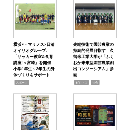
横浜F・マリノス×日清
先端技術で園芸農業の
オイリオグループ、
持続的発展目指す 久
「サッカー教室&食育
留米工業大学が「ふく
講座 in 宮崎」を開催
おか未来型園芸農業創
小学1年生～3年生の身
出コンソーシアム」参
体づくりをサポート
画
,
,
,
スポーツ
ビジネス
社会