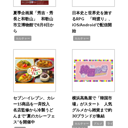
夏季企画展「秀吉・秀
日本史と世界史を旅す
長と和歌山」 和歌山
るRPG 「時渡り」、
市立博物館で8月8日か
iOS/Androidで配信開
ら
始
,
,
カルチャー
カルチャー
セブン‐イレブン、カレ
横浜高島屋で「韓国市
ー15商品を一斉投入
場」がスタート 人気
名店監修から冷製うど
グルメから雑貨まで約
んまで“夏のカレーフェ
30ブランドが集結
ス”を開催中
,
,
,
カルチャー
グルメ
ライ