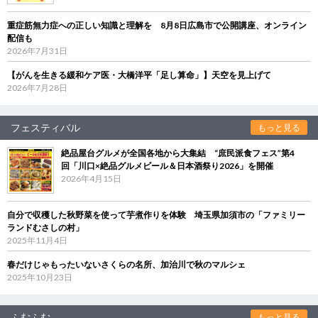
重症筋無力症への正しい知識と理解を 8月8日広島市で公開講座、オンライン
配信も
2026年7月31日
【がんを生きる緩和ケア医・大橋洋平「足し算命」】天空を見上げて
2026年7月28日
フェスティバル
もっと見る
絶品屋台グルメが全国各地から大集結 “庶民派食フェス”第4
回「川口×絶品グルメビール＆日本酒祭り2026」を開催
2026年4月15日
自分で収穫した秋野菜を使って芋煮作りを体験 埼玉県加須市の「ファミリー
ランドむさしの村」
2025年11月4日
春だけじゃもったいないさくらの名所、加治川で秋のマルシェ
2025年10月23日
ふむふむ
もっと見る