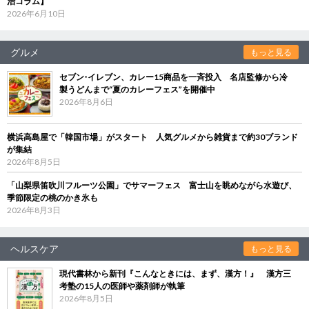
治コラム】
2026年6月10日
グルメ
もっと見る
セブン‐イレブン、カレー15商品を一斉投入 名店監修から冷
製うどんまで“夏のカレーフェス”を開催中
2026年8月6日
横浜高島屋で「韓国市場」がスタート 人気グルメから雑貨まで約30ブランド
が集結
2026年8月5日
「山梨県笛吹川フルーツ公園」でサマーフェス 富士山を眺めながら水遊び、
季節限定の桃のかき氷も
2026年8月3日
ヘルスケア
もっと見る
現代書林から新刊『こんなときには、まず、漢方！』 漢方三
考塾の15人の医師や薬剤師が執筆
2026年8月5日