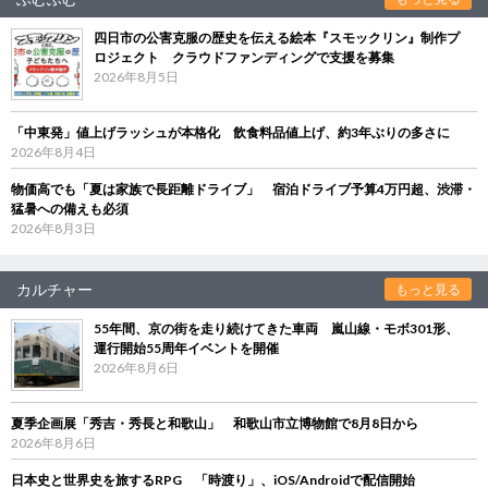
四日市の公害克服の歴史を伝える絵本『スモックリン』制作プ
ロジェクト クラウドファンディングで支援を募集
2026年8月5日
「中東発」値上げラッシュが本格化 飲食料品値上げ、約3年ぶりの多さに
2026年8月4日
物価高でも「夏は家族で長距離ドライブ」 宿泊ドライブ予算4万円超、渋滞・
猛暑への備えも必須
2026年8月3日
カルチャー
もっと見る
55年間、京の街を走り続けてきた車両 嵐山線・モボ301形、
運行開始55周年イベントを開催
2026年8月6日
夏季企画展「秀吉・秀長と和歌山」 和歌山市立博物館で8月8日から
2026年8月6日
日本史と世界史を旅するRPG 「時渡り」、iOS/Androidで配信開始