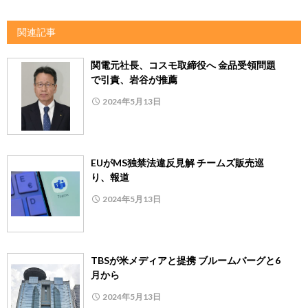
関連記事
関電元社長、コスモ取締役へ 金品受領問題
で引責、岩谷が推薦
2024年5月13日
EUがMS独禁法違反見解 チームズ販売巡
り、報道
2024年5月13日
TBSが米メディアと提携 ブルームバーグと6
月から
2024年5月13日