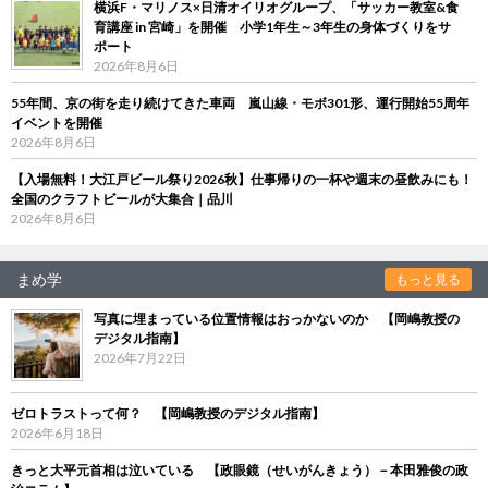
横浜F・マリノス×日清オイリオグループ、「サッカー教室&食
育講座 in 宮崎」を開催 小学1年生～3年生の身体づくりをサ
ポート
2026年8月6日
55年間、京の街を走り続けてきた車両 嵐山線・モボ301形、運行開始55周年
イベントを開催
2026年8月6日
【入場無料！大江戸ビール祭り2026秋】仕事帰りの一杯や週末の昼飲みにも！
全国のクラフトビールが大集合｜品川
2026年8月6日
まめ学
もっと見る
写真に埋まっている位置情報はおっかないのか 【岡嶋教授の
デジタル指南】
2026年7月22日
ゼロトラストって何？ 【岡嶋教授のデジタル指南】
2026年6月18日
きっと大平元首相は泣いている 【政眼鏡（せいがんきょう）－本田雅俊の政