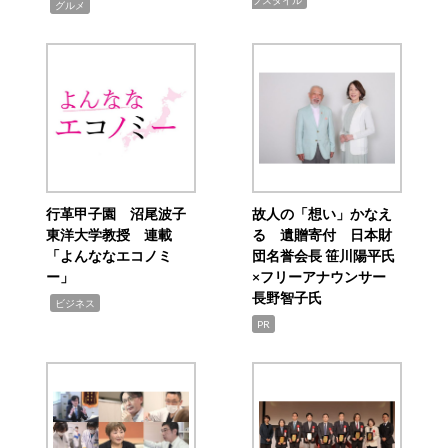
フスタイル
,
グルメ
行革甲子園 沼尾波子
故人の「想い」かなえ
東洋大学教授 連載
る 遺贈寄付 日本財
「よんななエコノミ
団名誉会長 笹川陽平氏
ー」
×フリーアナウンサー
長野智子氏
,
ビジネス
PR