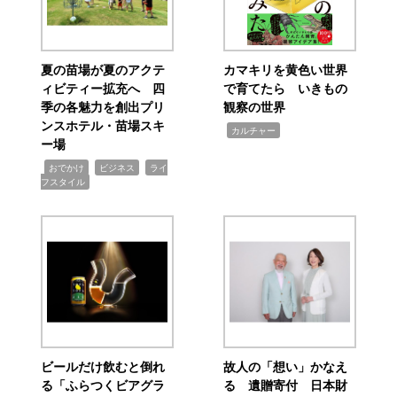
夏の苗場が夏のアクテ
カマキリを黄色い世界
ィビティー拡充へ 四
で育てたら いきもの
季の各魅力を創出プリ
観察の世界
ンスホテル・苗場スキ
,
カルチャー
ー場
,
,
,
おでかけ
ビジネス
ライ
フスタイル
ビールだけ飲むと倒れ
故人の「想い」かなえ
る「ふらつくビアグラ
る 遺贈寄付 日本財