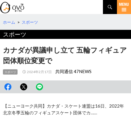
検
索
コ
ン
テ
ホーム
>
スポーツ
ン
スポーツ
ツ
へ
移
カナダが異議申し立て 五輪フィギュア
動
団体順位変更で
共同通信 47NEWS
2024年2月17日
スポーツ
【ニューヨーク共同】カナダ・スケート連盟は16日、2022年
北京冬季五輪のフィギュアスケート団体でカ……