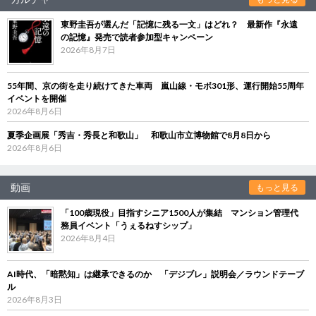
東野圭吾が選んだ「記憶に残る一文」はどれ？ 最新作『永遠
の記憶』発売で読者参加型キャンペーン
2026年8月7日
55年間、京の街を走り続けてきた車両 嵐山線・モボ301形、運行開始55周年
イベントを開催
2026年8月6日
夏季企画展「秀吉・秀長と和歌山」 和歌山市立博物館で8月8日から
2026年8月6日
動画
もっと見る
「100歳現役」目指すシニア1500人が集結 マンション管理代
務員イベント「うぇるねすシップ」
2026年8月4日
AI時代、「暗黙知」は継承できるのか 「デジブレ」説明会／ラウンドテーブ
ル
2026年8月3日