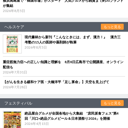
横浜高島屋で「韓国市場」がスタート 人気グルメから雑貨まで約30ブランド
が集結
2026年8月5日
ヘルスケア
もっと見る
現代書林から新刊『こんなときには、まず、漢方！』 漢方三
考塾の15人の医師や薬剤師が執筆
2026年8月5日
重症筋無力症への正しい知識と理解を 8月8日広島市で公開講座、オンライン
配信も
2026年7月31日
【がんを生きる緩和ケア医・大橋洋平「足し算命」】天空を見上げて
2026年7月28日
フェスティバル
もっと見る
絶品屋台グルメが全国各地から大集結 “庶民派食フェス”第4
回「川口×絶品グルメビール＆日本酒祭り2026」を開催
2026年4月15日