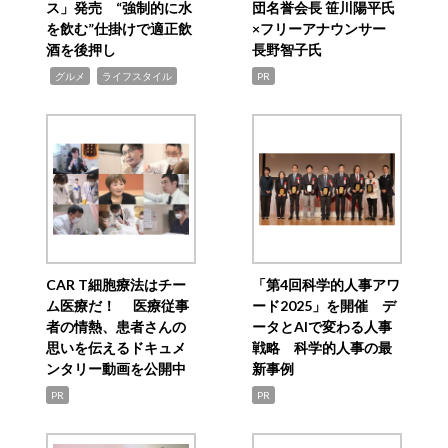
ス」発売 “強制的に水
団名誉会長 笹川陽平氏
を飲む”仕掛けで適正飲
×フリーアナウンサー
酒を後押し
長野智子氏
,
,
グルメ
ライフスタイル
PR
CAR T細胞療法はチー
「第4回科学的人事アワ
ム医療だ！ 医療従事
ード2025」を開催 デ
者の情熱、患者さんの
ータとAIで変わる人事
思いを伝えるドキュメ
戦略 科学的人事の最
ンタリー動画を公開中
新事例
PR
PR