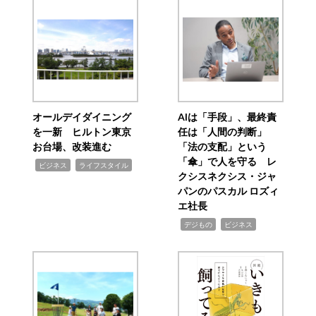
オールデイダイニング
AIは「手段」、最終責
を一新 ヒルトン東京
任は「人間の判断」
お台場、改装進む
「法の支配」という
「傘」で人を守る レ
,
,
ビジネス
ライフスタイル
クシスネクシス・ジャ
パンのパスカル ロズィ
エ社長
,
,
デジもの
ビジネス