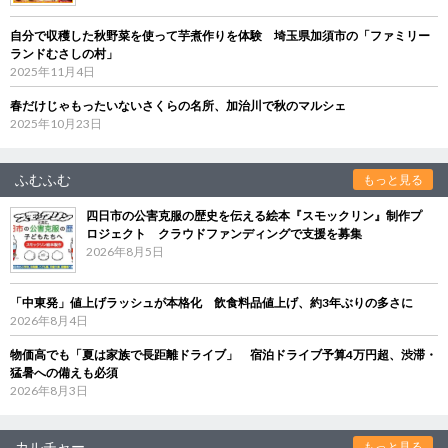
自分で収穫した秋野菜を使って芋煮作りを体験 埼玉県加須市の「ファミリー
ランドむさしの村」
2025年11月4日
春だけじゃもったいないさくらの名所、加治川で秋のマルシェ
2025年10月23日
ふむふむ
もっと見る
四日市の公害克服の歴史を伝える絵本『スモックリン』制作プ
ロジェクト クラウドファンディングで支援を募集
2026年8月5日
「中東発」値上げラッシュが本格化 飲食料品値上げ、約3年ぶりの多さに
2026年8月4日
物価高でも「夏は家族で長距離ドライブ」 宿泊ドライブ予算4万円超、渋滞・
猛暑への備えも必須
2026年8月3日
カルチャー
もっと見る