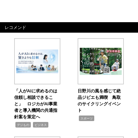
レコメンド
「人がAIに求めるのは
日野川の風を感じて絶
信頼し相談できるこ
品ジビエも満喫 鳥取
と」 ロジカがAI事業
のサイクリングイベン
者と導入機関の共通指
ト
針案を策定へ
,
スポーツ
,
,
デジもの
ビジネス