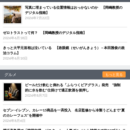
写真に埋まっている位置情報はおっかないのか 【岡嶋教授の
デジタル指南】
2026年7月22日
ゼロトラストって何？ 【岡嶋教授のデジタル指南】
2026年6月18日
きっと大平元首相は泣いている 【政眼鏡（せいがんきょう）－本田雅俊の政
治コラム】
2026年6月10日
グルメ
もっと見る
ビールだけ飲むと倒れる「ふらつくビアグラス」発売 “強制
的に水を飲む”仕掛けで適正飲酒を後押し
2026年8月7日
セブン‐イレブン、カレー15商品を一斉投入 名店監修から冷製うどんまで“夏
のカレーフェス”を開催中
2026年8月6日