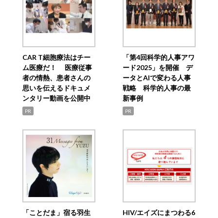
CAR T細胞療法はチー
「第4回科学的人事アワ
ム医療だ！ 医療従事
ード2025」を開催 デ
者の情熱、患者さんの
ータとAIで変わる人事
思いを伝えるドキュメ
戦略 科学的人事の最
ンタリー動画を公開中
新事例
PR
PR
「ことだま」宿る羽生
HIV/エイズにまつわる6