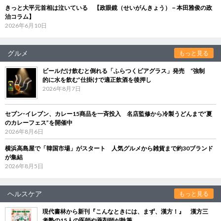
きっと大平元首相は泣いている 【政眼鏡（せいがんきょう）－本田雅俊の政
治コラム】
2026年6月10日
グルメ
もっと見る
ビールだけ飲むと倒れる「ふらつくビアグラス」発売 “強制
的に水を飲む”仕掛けで適正飲酒を後押し
2026年8月7日
セブン‐イレブン、カレー15商品を一斉投入 名店監修から冷製うどんまで“夏
のカレーフェス”を開催中
2026年8月6日
横浜高島屋で「韓国市場」がスタート 人気グルメから雑貨まで約30ブランド
が集結
2026年8月5日
ヘルスケア
もっと見る
現代書林から新刊『こんなときには、まず、漢方！』 漢方三
考塾の15人の医師や薬剤師が執筆