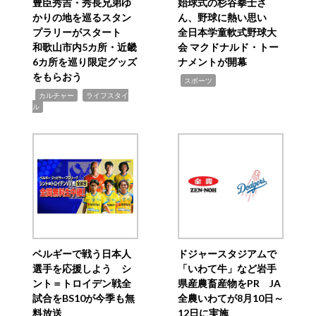
豊臣秀吉・秀長兄弟ゆ
始球式の杉谷拳士さ
かりの地を巡るスタン
ん、野球に熱い思い
プラリーがスタート
全日本学童軟式野球大
和歌山市内5カ所・近畿
会 マクドナルド・トー
6カ所を巡り限定グッズ
ナメントが開幕
をもらおう
,
スポーツ
,
,
カルチャー
ライフスタイ
ル
ベルギーで戦う日本人
ドジャースタジアムで
選手を応援しよう シ
「いわて牛」など岩手
ント＝トロイデン戦全
県産農畜産物をPR JA
試合をBS10が今季も無
全農いわてが8月10日～
料放送
12日に実施