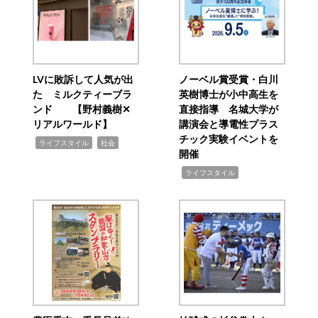
LVに敗訴して人気が出
ノーベル賞受賞・白川
た ミルクティーブラ
英樹博士が小中高生を
ンド 【野村義樹✕
直接指導 名城大学が
リアルワールド】
講演会と導電性プラス
チック実験イベントを
,
,
ライフスタイル
社会
開催
,
ライフスタイル