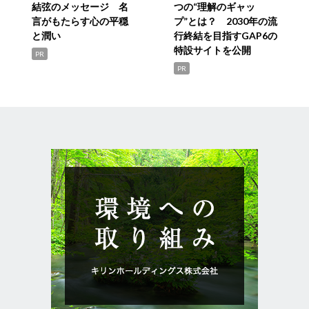
結弦のメッセージ 名
つの“理解のギャッ
言がもたらす心の平穏
プ”とは？ 2030年の流
と潤い
行終結を目指すGAP6の
特設サイトを公開
PR
PR