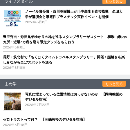
ライフスタイル
もっと見る
ノーベル賞受賞・白川英樹博士が小中高生を直接指導 名城大
学が講演会と導電性プラスチック実験イベントを開催
2026年8月8日
豊臣秀吉・秀長兄弟ゆかりの地を巡るスタンプラリーがスタート 和歌山市内5
カ所・近畿6カ所を巡り限定グッズをもらおう
2026年8月8日
長野・筑北村で「ちくほくタイムトラベルスタンプラリー」開催！謎解きを楽
しみながら全17スポットを巡る
2026年8月8日
まめ学
もっと見る
写真に埋まっている位置情報はおっかないのか 【岡嶋教授の
デジタル指南】
2026年7月22日
ゼロトラストって何？ 【岡嶋教授のデジタル指南】
2026年6月18日