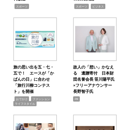
,
,
,
スポーツ
スポーツ
ビジネス
旅の思い出を五・七・
故人の「想い」かなえ
五で！ エースが「か
る 遺贈寄付 日本財
ばんの日」に合わせ
団名誉会長 笹川陽平氏
「旅行川柳コンテス
×フリーアナウンサー
ト」を開催
長野智子氏
,
,
,
おでかけ
ファッション
PR
ライフスタイル