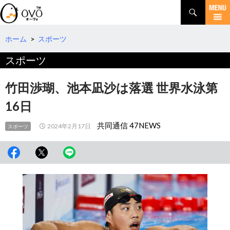
検
索
コ
ン
テ
ホーム
>
スポーツ
ン
スポーツ
ツ
へ
移
竹田渉瑚、池本凪沙は落選 世界水泳第
動
16日
共同通信 47NEWS
2024年2月17日
スポーツ