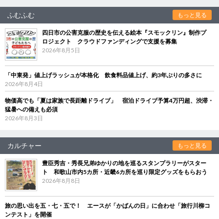
ふむふむ
もっと見る
四日市の公害克服の歴史を伝える絵本『スモックリン』制作プ
ロジェクト クラウドファンディングで支援を募集
2026年8月5日
「中東発」値上げラッシュが本格化 飲食料品値上げ、約3年ぶりの多さに
2026年8月4日
物価高でも「夏は家族で長距離ドライブ」 宿泊ドライブ予算4万円超、渋滞・
猛暑への備えも必須
2026年8月3日
カルチャー
もっと見る
豊臣秀吉・秀長兄弟ゆかりの地を巡るスタンプラリーがスター
ト 和歌山市内5カ所・近畿6カ所を巡り限定グッズをもらおう
2026年8月8日
旅の思い出を五・七・五で！ エースが「かばんの日」に合わせ「旅行川柳コ
ンテスト」を開催