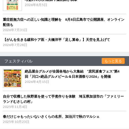
2026年8月5日
重症筋無力症への正しい知識と理解を 8月8日広島市で公開講座、オンライン
配信も
2026年7月31日
【がんを生きる緩和ケア医・大橋洋平「足し算命」】天空を見上げて
2026年7月28日
フェスティバル
もっと見る
絶品屋台グルメが全国各地から大集結 “庶民派食フェス”第4
回「川口×絶品グルメビール＆日本酒祭り2026」を開催
2026年4月15日
自分で収穫した秋野菜を使って芋煮作りを体験 埼玉県加須市の「ファミリー
ランドむさしの村」
2025年11月4日
春だけじゃもったいないさくらの名所、加治川で秋のマルシェ
2025年10月23日