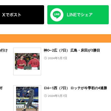
輪行け
神0―2広（7日） 広島・床田が3勝目
2024年5月7日
封
ロ6―1西（7日） ロッテが今季初の4連勝
2024年5月7日