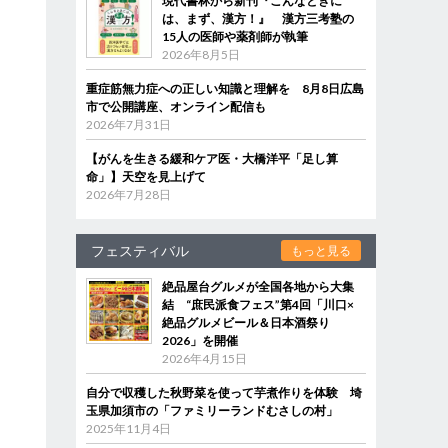
現代書林から新刊『こんなときに
は、まず、漢方！』 漢方三考塾の
15人の医師や薬剤師が執筆
2026年8月5日
重症筋無力症への正しい知識と理解を 8月8日広島
市で公開講座、オンライン配信も
2026年7月31日
【がんを生きる緩和ケア医・大橋洋平「足し算
命」】天空を見上げて
2026年7月28日
フェスティバル
もっと見る
絶品屋台グルメが全国各地から大集
結 “庶民派食フェス”第4回「川口×
絶品グルメビール＆日本酒祭り
2026」を開催
2026年4月15日
自分で収穫した秋野菜を使って芋煮作りを体験 埼
玉県加須市の「ファミリーランドむさしの村」
2025年11月4日