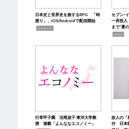
日本史と世界史を旅するRPG 「時
セブン‐
渡り」、iOS/Androidで配信開始
一斉投入
まで“夏
,
カルチャー
,
グルメ
行革甲子園 沼尾波子 東洋大学教
故人の「
授 連載「よんななエコノミー」
付 日本