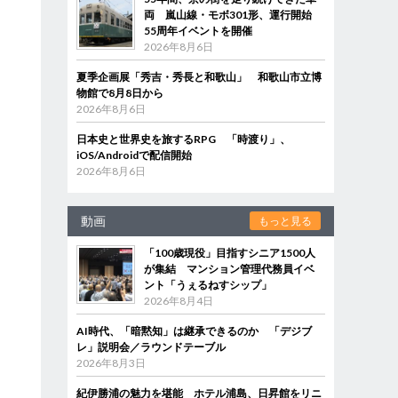
両 嵐山線・モボ301形、運行開始
55周年イベントを開催
2026年8月6日
夏季企画展「秀吉・秀長と和歌山」 和歌山市立博
物館で8月8日から
2026年8月6日
日本史と世界史を旅するRPG 「時渡り」、
iOS/Androidで配信開始
2026年8月6日
動画
もっと見る
「100歳現役」目指すシニア1500人
が集結 マンション管理代務員イベ
ント「うぇるねすシップ」
2026年8月4日
AI時代、「暗黙知」は継承できるのか 「デジブ
レ」説明会／ラウンドテーブル
2026年8月3日
紀伊勝浦の魅力を堪能 ホテル浦島、日昇館をリニ