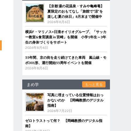
【京都 湯の花温泉・すみや亀峰菴】
夏限定のおもてなし「旅館で“涼”を
楽しむ夏の休日」8月末まで開催中
2026年8月6日
横浜F・マリノス×日清オイリオグループ、「サッカ
ー教室&食育講座 in 宮崎」を開催 小学1年生～3年
生の身体づくりをサポート
2026年8月6日
55年間、京の街を走り続けてきた車両 嵐山線・モ
ボ301形、運行開始55周年イベントを開催
2026年8月6日
まめ学
もっと見る
写真に埋まっている位置情報はおっ
かないのか 【岡嶋教授のデジタル
指南】
2026年7月22日
ゼロトラストって何？ 【岡嶋教授のデジタル指
南】