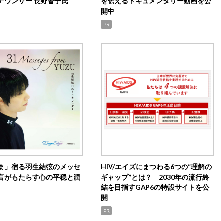
ナウンサー 長野智子氏
を伝えるドキュメンタリー動画を公
開中
PR
ま」宿る羽生結弦のメッセ
HIV/エイズにまつわる6つの“理解の
言がもたらす心の平穏と潤
ギャップ”とは？ 2030年の流行終
結を目指すGAP6の特設サイトを公
開
PR