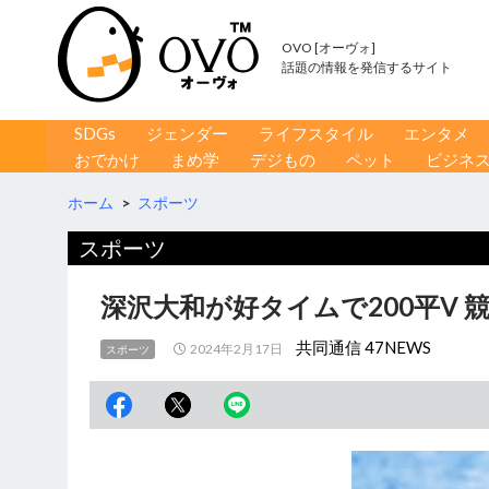
OVO [オーヴォ]
話題の情報を発信するサイト
コンテンツへ移動
検
SDGs
ジェンダー
ライフスタイル
エンタメ
索
おでかけ
まめ学
デジもの
ペット
ビジネ
ホーム
>
スポーツ
スポーツ
深沢大和が好タイムで200平V 
共同通信 47NEWS
2024年2月17日
スポーツ