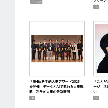
フリーア
,
ビジネス
PR
「第4回科学的人事アワード2025」
「ことだ
を開催 データとAIで変わる人事戦
ージ 名
略 科学的人事の最新事例
い
PR
PR