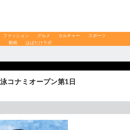
ファッション
グルメ
カルチャー
スポーツ
ス
動画
はばたけラボ
競泳コナミオープン第1日