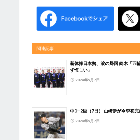
関連記事
新体操日本勢、涙の帰国 鈴木「五
ず悔しい」
2024年5月7日
中0―2巨（7日） 山崎伊が今季初完
2024年5月7日