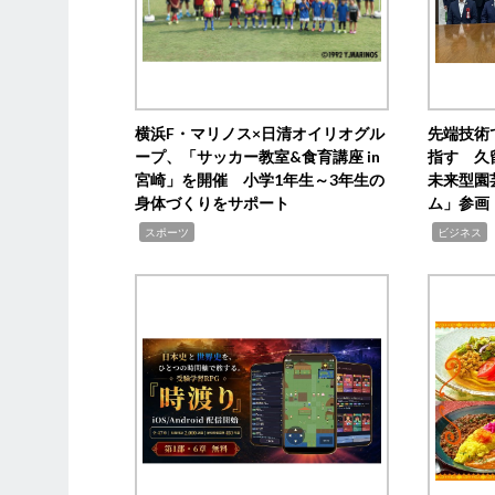
横浜F・マリノス×日清オイリオグル
先端技術
ープ、「サッカー教室&食育講座 in
指す 久
宮崎」を開催 小学1年生～3年生の
未来型園
身体づくりをサポート
ム」参画
,
,
,
スポーツ
ビジネス