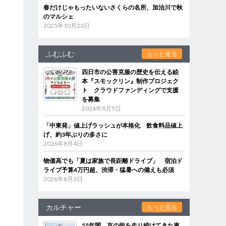
春だけじゃもったいないさくらの名所、加治川で秋
のマルシェ
2025年10月23日
ふむふむ
もっと見る
四日市の公害克服の歴史を伝える絵
本『スモックリン』制作プロジェク
ト クラウドファンディングで支援
を募集
2026年8月5日
「中東発」値上げラッシュが本格化 飲食料品値上
げ、約3年ぶりの多さに
2026年8月4日
物価高でも「夏は家族で長距離ドライブ」 宿泊ド
ライブ予算4万円超、渋滞・猛暑への備えも必須
2026年8月3日
カルチャー
もっと見る
55年間、京の街を走り続けてきた車