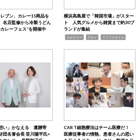
イレブン、カレー15商品を
横浜高島屋で「韓国市場」がスター
 名店監修から冷製うどん
ト 人気グルメから雑貨まで約30ブ
のカレーフェス”を開催中
ランドが集結
,
,
,
カルチャー
グルメ
ライフスタイル
想い」かなえる 遺贈寄
CAR T細胞療法はチーム医療だ！
財団名誉会長 笹川陽平氏×
医療従事者の情熱、患者さんの思い