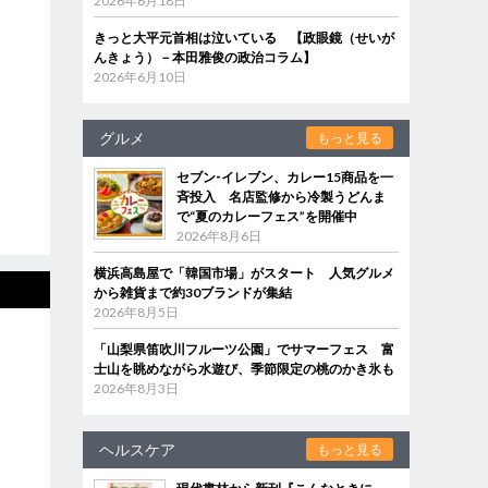
2026年6月18日
きっと大平元首相は泣いている 【政眼鏡（せいが
んきょう）－本田雅俊の政治コラム】
2026年6月10日
グルメ
もっと見る
セブン‐イレブン、カレー15商品を一
斉投入 名店監修から冷製うどんま
で“夏のカレーフェス”を開催中
2026年8月6日
横浜高島屋で「韓国市場」がスタート 人気グルメ
から雑貨まで約30ブランドが集結
2026年8月5日
「山梨県笛吹川フルーツ公園」でサマーフェス 富
士山を眺めながら水遊び、季節限定の桃のかき氷も
2026年8月3日
ヘルスケア
もっと見る