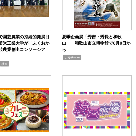
で園芸農業の持続的発展目
夏季企画展「秀吉・秀長と和歌
留米工業大学が「ふくおか
山」 和歌山市立博物館で8月8日か
芸農業創出コンソーシア
ら
,
カルチャー
社会