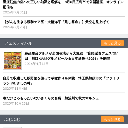
重症筋無力症への正しい知識と理解を 8月8日広島市で公開講座、オンライン
配信も
2026年7月31日
【がんを生きる緩和ケア医・大橋洋平「足し算命」】天空を見上げて
2026年7月28日
フェスティバル
もっと見る
絶品屋台グルメが全国各地から大集結 “庶民派食フェス”第4
回「川口×絶品グルメビール＆日本酒祭り2026」を開催
2026年4月15日
自分で収穫した秋野菜を使って芋煮作りを体験 埼玉県加須市の「ファミリー
ランドむさしの村」
2025年11月4日
春だけじゃもったいないさくらの名所、加治川で秋のマルシェ
2025年10月23日
ふむふむ
もっと見る