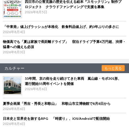
四日市の公害克服の歴史を伝える絵本『スモックリン』制作プ
ロジェクト クラウドファンディングで支援を募集
2026年8月5日
「中東発」値上げラッシュが本格化 飲食料品値上げ、約3年ぶりの多さに
2026年8月4日
物価高でも「夏は家族で長距離ドライブ」 宿泊ドライブ予算4万円超、渋滞・
猛暑への備えも必須
2026年8月3日
カルチャー
もっと見る
55年間、京の街を走り続けてきた車両 嵐山線・モボ301形、
運行開始55周年イベントを開催
2026年8月6日
夏季企画展「秀吉・秀長と和歌山」 和歌山市立博物館で8月8日から
2026年8月6日
日本史と世界史を旅するRPG 「時渡り」、iOS/Androidで配信開始
2026年8月6日