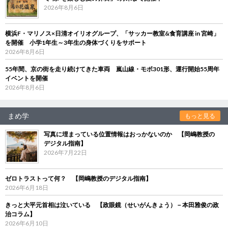
2026年8月6日
横浜F・マリノス×日清オイリオグループ、「サッカー教室&食育講座 in 宮崎」
を開催 小学1年生～3年生の身体づくりをサポート
2026年8月6日
55年間、京の街を走り続けてきた車両 嵐山線・モボ301形、運行開始55周年
イベントを開催
2026年8月6日
まめ学
もっと見る
写真に埋まっている位置情報はおっかないのか 【岡嶋教授の
デジタル指南】
2026年7月22日
ゼロトラストって何？ 【岡嶋教授のデジタル指南】
2026年6月18日
きっと大平元首相は泣いている 【政眼鏡（せいがんきょう）－本田雅俊の政
治コラム】
2026年6月10日