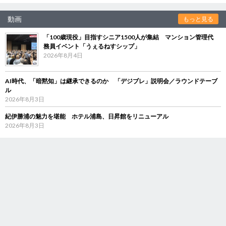
動画
もっと見る
「100歳現役」目指すシニア1500人が集結 マンション管理代
務員イベント「うぇるねすシップ」
2026年8月4日
AI時代、「暗黙知」は継承できるのか 「デジブレ」説明会／ラウンドテーブ
ル
2026年8月3日
紀伊勝浦の魅力を堪能 ホテル浦島、日昇館をリニューアル
2026年8月3日