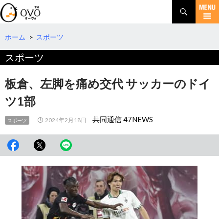
検
索
コ
ン
テ
ホーム
>
スポーツ
ン
スポーツ
ツ
へ
移
板倉、左脚を痛め交代 サッカーのドイ
動
ツ1部
共同通信 47NEWS
2024年2月18日
スポーツ