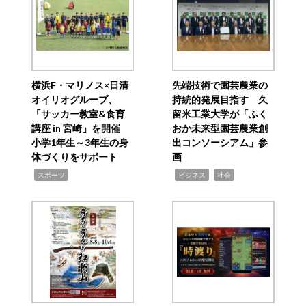
横浜F・マリノス×日清
先端技術で園芸農業の
オイリオグループ、
持続的発展目指す 久
「サッカー教室&食育
留米工業大学が「ふく
講座 in 宮崎」を開催
おか未来型園芸農業創
小学1年生～3年生の身
出コンソーシアム」参
体づくりをサポート
画
,
,
,
スポーツ
ビジネス
社会