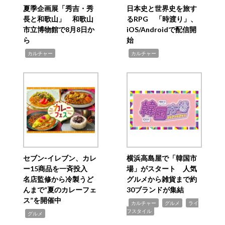
夏季企画展「秀吉・秀
日本史と世界史を旅す
長と和歌山」 和歌山
るRPG 「時渡り」、
市立博物館で8月8日か
iOS/Androidで配信開
ら
始
,
,
カルチャー
カルチャー
セブン‐イレブン、カレ
横浜高島屋で「韓国市
ー15商品を一斉投入
場」がスタート 人気
名店監修から冷製うど
グルメから雑貨まで約
んまで“夏のカレーフェ
30ブランドが集結
ス”を開催中
,
,
,
カルチャー
グルメ
ライ
フスタイル
,
グルメ