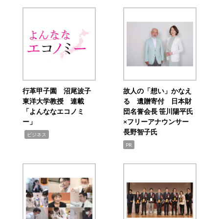
行革甲子園 沼尾波子
故人の「想い」かなえ
東洋大学教授 連載
る 遺贈寄付 日本財
「よんななエコノミ
団名誉会長 笹川陽平氏
ー」
×フリーアナウンサー
長野智子氏
,
ビジネス
PR