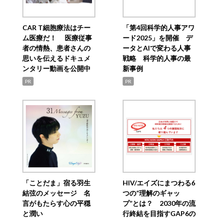
CAR T細胞療法はチー
「第4回科学的人事アワ
ム医療だ！ 医療従事
ード2025」を開催 デ
者の情熱、患者さんの
ータとAIで変わる人事
思いを伝えるドキュメ
戦略 科学的人事の最
ンタリー動画を公開中
新事例
PR
PR
「ことだま」宿る羽生
HIV/エイズにまつわる6
結弦のメッセージ 名
つの“理解のギャッ
言がもたらす心の平穏
プ”とは？ 2030年の流
と潤い
行終結を目指すGAP6の