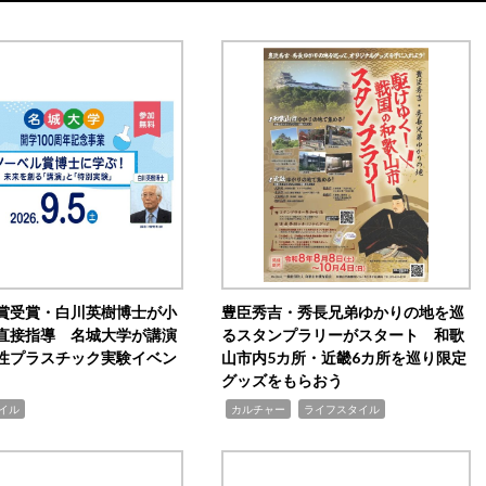
賞受賞・白川英樹博士が小
豊臣秀吉・秀長兄弟ゆかりの地を巡
直接指導 名城大学が講演
るスタンプラリーがスタート 和歌
性プラスチック実験イベン
山市内5カ所・近畿6カ所を巡り限定
グッズをもらおう
,
,
イル
カルチャー
ライフスタイル