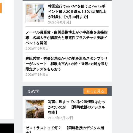
韓国旅行でau PAYを使うとPontaポ
イント最大20％還元！30万店舗以上
が対象に【9月30日まで】
2026年8月8日
ノーベル賞受賞・白川英樹博士が小中高生を直接指
導 名城大学が講演会と導電性プラスチック実験イ
ベントを開催
2026年8月8日
豊臣秀吉・秀長兄弟ゆかりの地を巡るスタンプラリ
ーがスタート 和歌山市内5カ所・近畿6カ所を巡り
限定グッズをもらおう
2026年8月8日
まめ学
もっと見る
写真に埋まっている位置情報はおっ
かないのか 【岡嶋教授のデジタル
指南】
2026年7月22日
ゼロトラストって何？ 【岡嶋教授のデジタル指