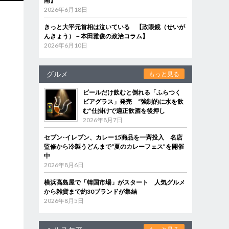
南】
2026年6月18日
きっと大平元首相は泣いている 【政眼鏡（せいが
んきょう）－本田雅俊の政治コラム】
2026年6月10日
グルメ
もっと見る
ビールだけ飲むと倒れる「ふらつく
ビアグラス」発売 “強制的に水を飲
む”仕掛けで適正飲酒を後押し
2026年8月7日
セブン‐イレブン、カレー15商品を一斉投入 名店
監修から冷製うどんまで“夏のカレーフェス”を開催
中
2026年8月6日
横浜高島屋で「韓国市場」がスタート 人気グルメ
から雑貨まで約30ブランドが集結
2026年8月5日