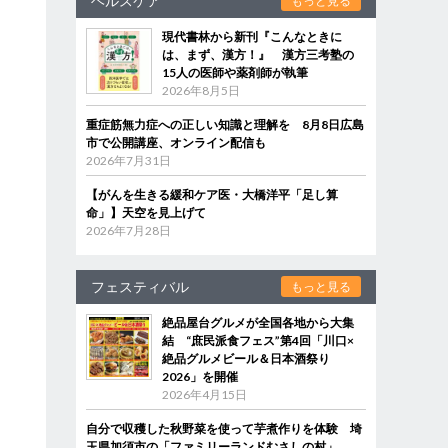
ヘルスケア
もっと見る
現代書林から新刊『こんなときに
は、まず、漢方！』 漢方三考塾の
15人の医師や薬剤師が執筆
2026年8月5日
重症筋無力症への正しい知識と理解を 8月8日広島
市で公開講座、オンライン配信も
2026年7月31日
【がんを生きる緩和ケア医・大橋洋平「足し算
命」】天空を見上げて
2026年7月28日
フェスティバル
もっと見る
絶品屋台グルメが全国各地から大集
結 “庶民派食フェス”第4回「川口×
絶品グルメビール＆日本酒祭り
2026」を開催
2026年4月15日
自分で収穫した秋野菜を使って芋煮作りを体験 埼
玉県加須市の「ファミリーランドむさしの村」