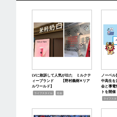
LVに敗訴して人気が出た ミルクテ
ノーベル
ィーブランド 【野村義樹✕リア
中高生を
ルワールド】
会と導電
トを開催
,
,
ライフスタイル
社会
,
ライフスタ