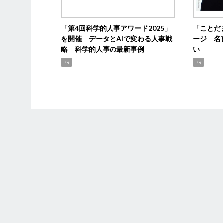
「第4回科学的人事アワード2025」
「ことだ
を開催 データとAIで変わる人事戦
ージ 名
略 科学的人事の最新事例
い
PR
PR