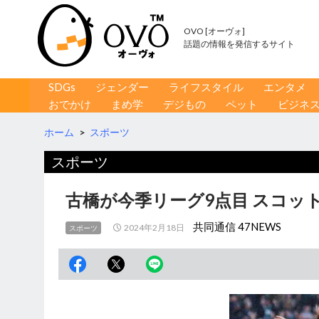
OVO [オーヴォ]
話題の情報を発信するサイト
コンテンツへ移動
検
SDGs
ジェンダー
ライフスタイル
エンタメ
索
おでかけ
まめ学
デジもの
ペット
ビジネ
ホーム
>
スポーツ
スポーツ
古橋が今季リーグ9点目 スコッ
共同通信 47NEWS
2024年2月18日
スポーツ