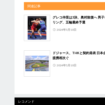
関連記事
グレコ仲里は3決、奥村敗復へ 男子
リング、五輪最終予選
2024年5月10日
ドジャース、THKと契約発表 日本
提携相次ぐ
2024年5月10日
レコメンド