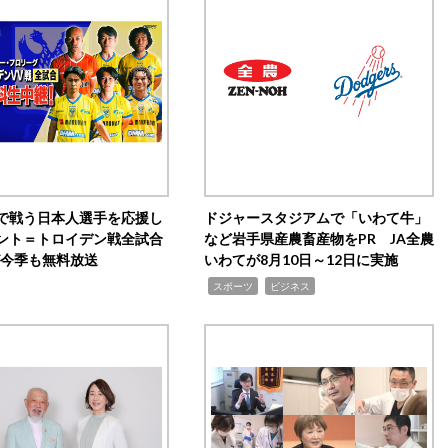
で戦う日本人選手を応援し
ドジャースタジアムで「いわて牛」
ント＝トロイデン戦全試合
など岩手県産農畜産物をPR JA全農
0が今季も無料放送
いわてが8月10日～12日に実施
,
,
スポーツ
ビジネス