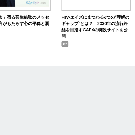
ま」宿る羽生結弦のメッセ
HIV/エイズにまつわる6つの“理解の
言がもたらす心の平穏と潤
ギャップ”とは？ 2030年の流行終
結を目指すGAP6の特設サイトを公
開
PR