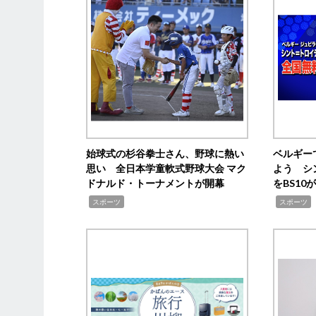
始球式の杉谷拳士さん、野球に熱い
ベルギー
思い 全日本学童軟式野球大会 マク
よう シ
ドナルド・トーナメントが開幕
をBS1
,
,
スポーツ
スポーツ