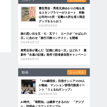
豊臣秀吉・秀長兄弟ゆかりの地を巡
るスタンプラリーがスタート 和歌
山市内5カ所・近畿6カ所を巡り限定
グッズをもらおう
2026年8月8日
旅の思い出を五・七・五で！ エースが「かばんの
日」に合わせ「旅行川柳コンテスト」を開催
2026年8月7日
東野圭吾が選んだ「記憶に残る一文」はどれ？ 最
新作『永遠の記憶』発売で読者参加型キャンペーン
2026年8月7日
動画
もっと見る
「100歳現役」目指すシニア1500人
が集結 マンション管理代務員イベ
ント「うぇるねすシップ」
2026年8月4日
AI時代、「暗黙知」は継承できるのか 「デジブ
レ」説明会／ラウンドテーブル