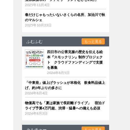
2025年11月4日
春だけじゃもったいないさくらの名所、加治川で秋
のマルシェ
2025年10月23日
ふむふむ
もっと見る
四日市の公害克服の歴史を伝える絵
本『スモックリン』制作プロジェク
ト クラウドファンディングで支援
を募集
2026年8月5日
「中東発」値上げラッシュが本格化 飲食料品値上
げ、約3年ぶりの多さに
2026年8月4日
物価高でも「夏は家族で長距離ドライブ」 宿泊ド
ライブ予算4万円超、渋滞・猛暑への備えも必須
2026年8月3日
カルチャー
もっと見る