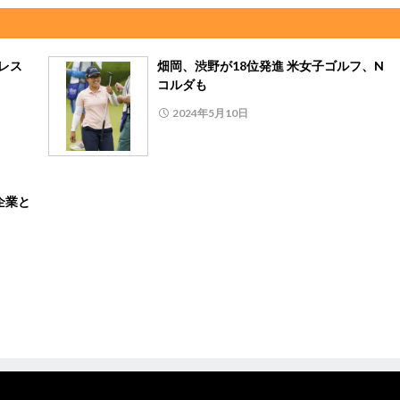
レス
畑岡、渋野が18位発進 米女子ゴルフ、N
コルダも
2024年5月10日
企業と