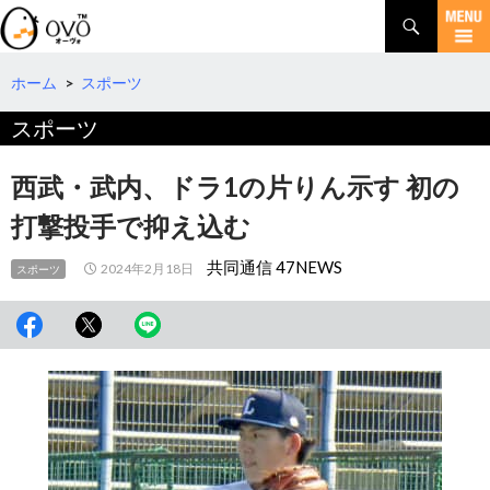
検
索
コ
ン
テ
ホーム
>
スポーツ
ン
スポーツ
ツ
へ
移
西武・武内、ドラ1の片りん示す 初の
動
打撃投手で抑え込む
共同通信 47NEWS
2024年2月18日
スポーツ