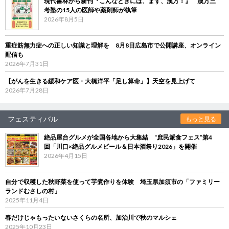
現代書林から新刊『こんなときには、まず、漢方！』 漢方三
考塾の15人の医師や薬剤師が執筆
2026年8月5日
重症筋無力症への正しい知識と理解を 8月8日広島市で公開講座、オンライン
配信も
2026年7月31日
【がんを生きる緩和ケア医・大橋洋平「足し算命」】天空を見上げて
2026年7月28日
フェスティバル
もっと見る
絶品屋台グルメが全国各地から大集結 “庶民派食フェス”第4
回「川口×絶品グルメビール＆日本酒祭り2026」を開催
2026年4月15日
自分で収穫した秋野菜を使って芋煮作りを体験 埼玉県加須市の「ファミリー
ランドむさしの村」
2025年11月4日
春だけじゃもったいないさくらの名所、加治川で秋のマルシェ
2025年10月23日