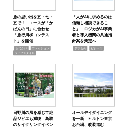
旅の思い出を五・七・
「人がAIに求めるのは
五で！ エースが「か
信頼し相談できるこ
ばんの日」に合わせ
と」 ロジカがAI事業
「旅行川柳コンテス
者と導入機関の共通指
ト」を開催
針案を策定へ
,
,
,
,
,
おでかけ
ファッション
デジもの
ビジネス
ライフスタイル
日野川の風を感じて絶
オールデイダイニング
品ジビエも満喫 鳥取
を一新 ヒルトン東京
のサイクリングイベン
お台場、改装進む