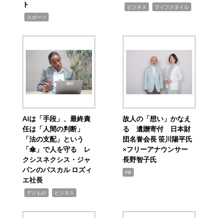
ト
,
,
ビジネス
ライフスタイル
,
スポーツ
AIは「手段」、最終責
故人の「想い」かなえ
任は「人間の判断」
る 遺贈寄付 日本財
「法の支配」という
団名誉会長 笹川陽平氏
「傘」で人を守る レ
×フリーアナウンサー
クシスネクシス・ジャ
長野智子氏
パンのパスカル ロズィ
PR
エ社長
,
,
デジもの
ビジネス