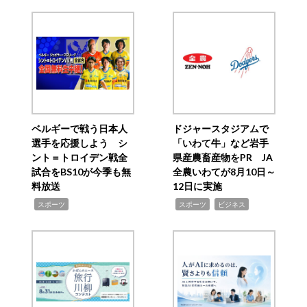
ベルギーで戦う日本人
ドジャースタジアムで
選手を応援しよう シ
「いわて牛」など岩手
ント＝トロイデン戦全
県産農畜産物をPR JA
試合をBS10が今季も無
全農いわてが8月10日～
料放送
12日に実施
,
,
,
スポーツ
スポーツ
ビジネス