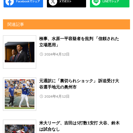
関連記事
検事、水原一平容疑者を批判 「信頼された
立場悪用」
2024年4月12日
元通訳に「裏切られショック」 訴追受け大
谷選手地元の奥州市
2024年4月12日
米大リーグ、吉田は5打数1安打 大谷、鈴木
は試合なし