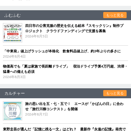
ふむふむ
もっと見る
四日市の公害克服の歴史を伝える絵本『スモックリン』制作プ
ロジェクト クラウドファンディングで支援を募集
2026年8月5日
「中東発」値上げラッシュが本格化 飲食料品値上げ、約3年ぶりの多さに
2026年8月4日
物価高でも「夏は家族で長距離ドライブ」 宿泊ドライブ予算4万円超、渋滞・
猛暑への備えも必須
2026年8月3日
カルチャー
もっと見る
旅の思い出を五・七・五で！ エースが「かばんの日」に合わ
せ「旅行川柳コンテスト」を開催
2026年8月7日
東野圭吾が選んだ「記憶に残る一文」はどれ？ 最新作『永遠の記憶』発売で