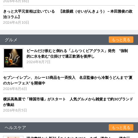
2026年6月18日
きっと大平元首相は泣いている 【政眼鏡（せいがんきょう）－本田雅俊の政
治コラム】
2026年6月10日
グルメ
もっと見る
ビールだけ飲むと倒れる「ふらつくビアグラス」発売 “強制
的に水を飲む”仕掛けで適正飲酒を後押し
2026年8月7日
セブン‐イレブン、カレー15商品を一斉投入 名店監修から冷製うどんまで“夏
のカレーフェス”を開催中
2026年8月6日
横浜高島屋で「韓国市場」がスタート 人気グルメから雑貨まで約30ブランド
が集結
2026年8月5日
ヘルスケア
もっと見る