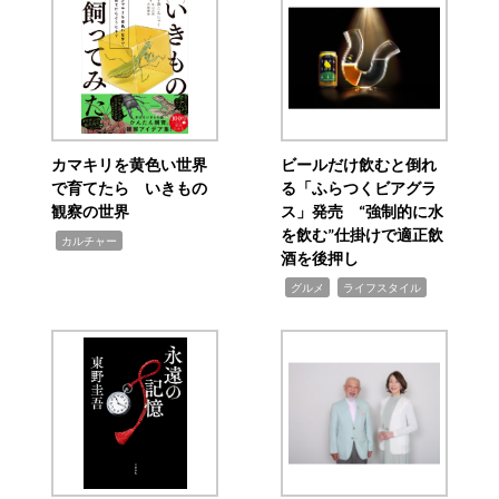
カマキリを黄色い世界
ビールだけ飲むと倒れ
で育てたら いきもの
る「ふらつくビアグラ
観察の世界
ス」発売 “強制的に水
を飲む”仕掛けで適正飲
,
カルチャー
酒を後押し
,
,
グルメ
ライフスタイル