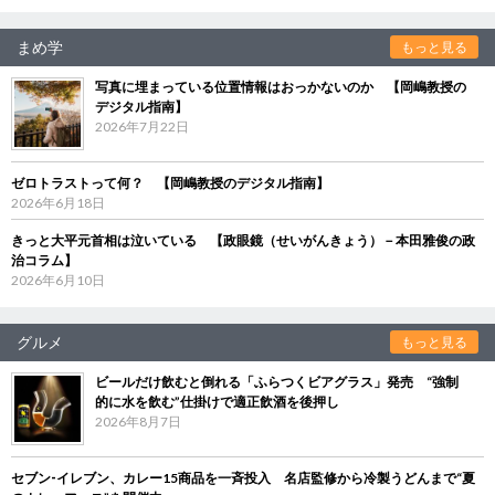
まめ学
もっと見る
写真に埋まっている位置情報はおっかないのか 【岡嶋教授の
デジタル指南】
2026年7月22日
ゼロトラストって何？ 【岡嶋教授のデジタル指南】
2026年6月18日
きっと大平元首相は泣いている 【政眼鏡（せいがんきょう）－本田雅俊の政
治コラム】
2026年6月10日
グルメ
もっと見る
ビールだけ飲むと倒れる「ふらつくビアグラス」発売 “強制
的に水を飲む”仕掛けで適正飲酒を後押し
2026年8月7日
セブン‐イレブン、カレー15商品を一斉投入 名店監修から冷製うどんまで“夏