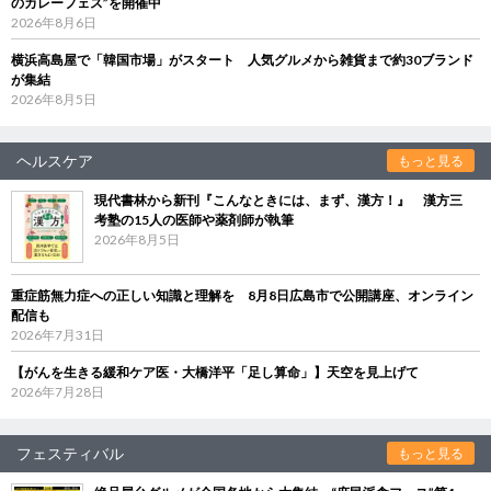
のカレーフェス”を開催中
2026年8月6日
横浜高島屋で「韓国市場」がスタート 人気グルメから雑貨まで約30ブランド
が集結
2026年8月5日
ヘルスケア
もっと見る
現代書林から新刊『こんなときには、まず、漢方！』 漢方三
考塾の15人の医師や薬剤師が執筆
2026年8月5日
重症筋無力症への正しい知識と理解を 8月8日広島市で公開講座、オンライン
配信も
2026年7月31日
【がんを生きる緩和ケア医・大橋洋平「足し算命」】天空を見上げて
2026年7月28日
フェスティバル
もっと見る