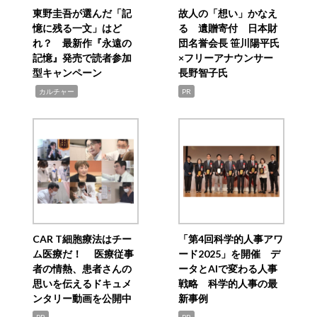
東野圭吾が選んだ「記
故人の「想い」かなえ
憶に残る一文」はど
る 遺贈寄付 日本財
れ？ 最新作『永遠の
団名誉会長 笹川陽平氏
記憶』発売で読者参加
×フリーアナウンサー
型キャンペーン
長野智子氏
,
カルチャー
PR
CAR T細胞療法はチー
「第4回科学的人事アワ
ム医療だ！ 医療従事
ード2025」を開催 デ
者の情熱、患者さんの
ータとAIで変わる人事
思いを伝えるドキュメ
戦略 科学的人事の最
ンタリー動画を公開中
新事例