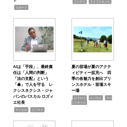
,
,
ビジネス
ライフスタイル
,
スポーツ
AIは「手段」、最終責
夏の苗場が夏のアクテ
任は「人間の判断」
ィビティー拡充へ 四
「法の支配」という
季の各魅力を創出プリ
「傘」で人を守る レ
ンスホテル・苗場スキ
クシスネクシス・ジャ
ー場
パンのパスカル ロズィ
,
,
,
おでかけ
ビジネス
ライ
エ社長
フスタイル
,
,
デジもの
ビジネス