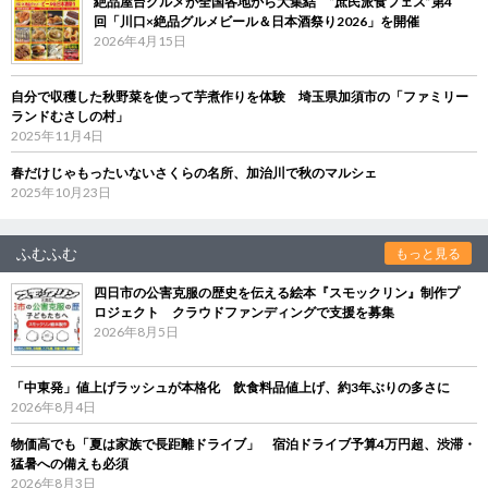
絶品屋台グルメが全国各地から大集結 “庶民派食フェス”第4
回「川口×絶品グルメビール＆日本酒祭り2026」を開催
2026年4月15日
自分で収穫した秋野菜を使って芋煮作りを体験 埼玉県加須市の「ファミリー
ランドむさしの村」
2025年11月4日
春だけじゃもったいないさくらの名所、加治川で秋のマルシェ
2025年10月23日
ふむふむ
もっと見る
四日市の公害克服の歴史を伝える絵本『スモックリン』制作プ
ロジェクト クラウドファンディングで支援を募集
2026年8月5日
「中東発」値上げラッシュが本格化 飲食料品値上げ、約3年ぶりの多さに
2026年8月4日
物価高でも「夏は家族で長距離ドライブ」 宿泊ドライブ予算4万円超、渋滞・
猛暑への備えも必須
2026年8月3日