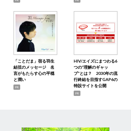
PR
PR
「ことだま」宿る羽生
HIV/エイズにまつわる6
結弦のメッセージ 名
つの“理解のギャッ
言がもたらす心の平穏
プ”とは？ 2030年の流
と潤い
行終結を目指すGAP6の
特設サイトを公開
PR
PR