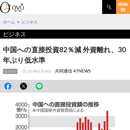
検
索
コ
ン
テ
ホーム
>
ビジネス
ン
ビジネス
ツ
へ
移
中国への直接投資82％減 外資離れ、30
動
年ぶり低水準
共同通信 47NEWS
2024年2月18日
ビジネス