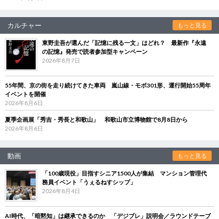
カルチャー
もっと見る
東野圭吾が選んだ「記憶に残る一文」はどれ？ 最新作『永遠
の記憶』発売で読者参加型キャンペーン
2026年8月7日
55年間、京の街を走り続けてきた車両 嵐山線・モボ301形、運行開始55周年
イベントを開催
2026年8月6日
夏季企画展「秀吉・秀長と和歌山」 和歌山市立博物館で8月8日から
2026年8月6日
動画
もっと見る
「100歳現役」目指すシニア1500人が集結 マンション管理代
務員イベント「うぇるねすシップ」
2026年8月4日
AI時代、「暗黙知」は継承できるのか 「デジブレ」説明会／ラウンドテーブ