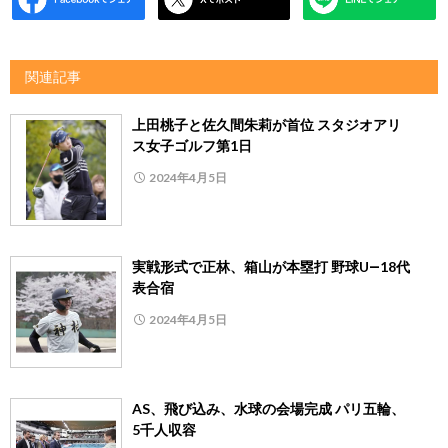
関連記事
上田桃子と佐久間朱莉が首位 スタジオアリ
ス女子ゴルフ第1日
2024年4月5日
実戦形式で正林、箱山が本塁打 野球U―18代
表合宿
2024年4月5日
AS、飛び込み、水球の会場完成 パリ五輪、
5千人収容