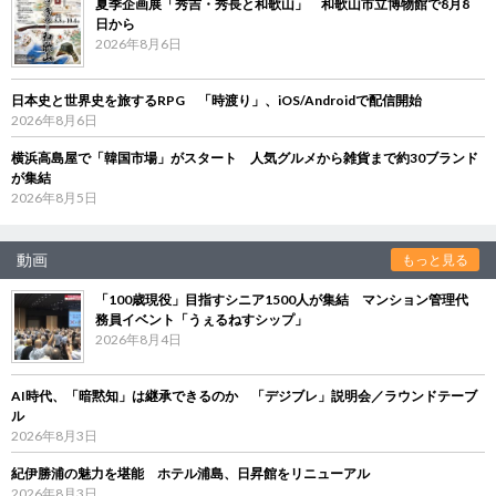
夏季企画展「秀吉・秀長と和歌山」 和歌山市立博物館で8月8
日から
2026年8月6日
日本史と世界史を旅するRPG 「時渡り」、iOS/Androidで配信開始
2026年8月6日
横浜高島屋で「韓国市場」がスタート 人気グルメから雑貨まで約30ブランド
が集結
2026年8月5日
動画
もっと見る
「100歳現役」目指すシニア1500人が集結 マンション管理代
務員イベント「うぇるねすシップ」
2026年8月4日
AI時代、「暗黙知」は継承できるのか 「デジブレ」説明会／ラウンドテーブ
ル
2026年8月3日
紀伊勝浦の魅力を堪能 ホテル浦島、日昇館をリニューアル
2026年8月3日