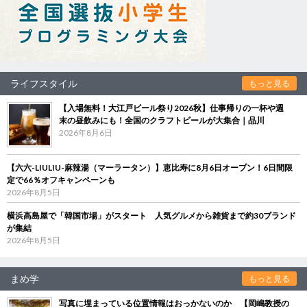
ライフスタイル
もっと見る
【入場無料！大江戸ビール祭り2026秋】仕事帰りの一杯や週
末の昼飲みにも！全国のクラフトビールが大集合｜品川
2026年8月6日
【六六-LIULIU-麻辣湯（マーラータン）】恵比寿に8月6日オープン！6日間限
定で66％オフキャンペーンも
2026年8月5日
横浜高島屋で「韓国市場」がスタート 人気グルメから雑貨まで約30ブランド
が集結
2026年8月5日
まめ学
もっと見る
写真に埋まっている位置情報はおっかないのか 【岡嶋教授の