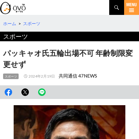
検
索
コ
ン
テ
ホーム
>
スポーツ
ン
スポーツ
ツ
へ
移
パッキャオ氏五輪出場不可 年齢制限変
動
更せず
共同通信 47NEWS
2024年2月19日
スポーツ