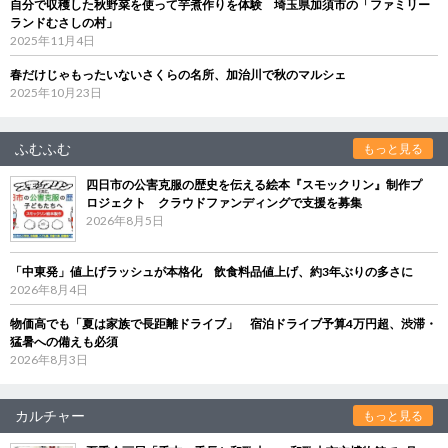
自分で収穫した秋野菜を使って芋煮作りを体験 埼玉県加須市の「ファミリー
ランドむさしの村」
2025年11月4日
春だけじゃもったいないさくらの名所、加治川で秋のマルシェ
2025年10月23日
ふむふむ
もっと見る
四日市の公害克服の歴史を伝える絵本『スモックリン』制作プ
ロジェクト クラウドファンディングで支援を募集
2026年8月5日
「中東発」値上げラッシュが本格化 飲食料品値上げ、約3年ぶりの多さに
2026年8月4日
物価高でも「夏は家族で長距離ドライブ」 宿泊ドライブ予算4万円超、渋滞・
猛暑への備えも必須
2026年8月3日
カルチャー
もっと見る