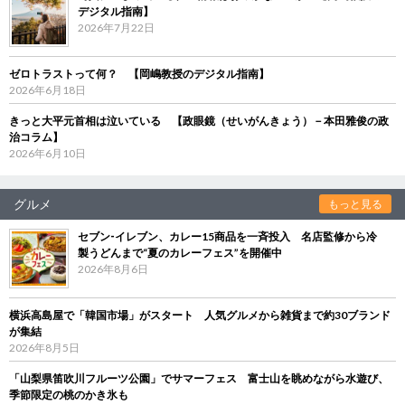
デジタル指南】
2026年7月22日
ゼロトラストって何？ 【岡嶋教授のデジタル指南】
2026年6月18日
きっと大平元首相は泣いている 【政眼鏡（せいがんきょう）－本田雅俊の政
治コラム】
2026年6月10日
グルメ
もっと見る
セブン‐イレブン、カレー15商品を一斉投入 名店監修から冷
製うどんまで“夏のカレーフェス”を開催中
2026年8月6日
横浜高島屋で「韓国市場」がスタート 人気グルメから雑貨まで約30ブランド
が集結
2026年8月5日
「山梨県笛吹川フルーツ公園」でサマーフェス 富士山を眺めながら水遊び、
季節限定の桃のかき氷も