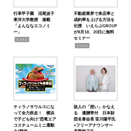
行革甲子園 沼尾波子
不動産業界で来店率と
東洋大学教授 連載
成約率を上げる方法を
「よんななエコノミ
伝授 いえらぶGROUP
ー」
が8月18、20日に無料
セミナー
,
ビジネス
,
ビジネス
ティラノサウルスにな
故人の「想い」かなえ
って全力疾走！ 横浜
る 遺贈寄付 日本財
で子ども向け“恐竜エア
団名誉会長 笹川陽平氏
コスチュームミニ運動
×フリーアナウンサー