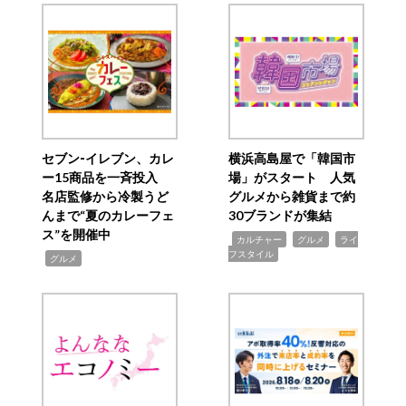
セブン‐イレブン、カレ
横浜高島屋で「韓国市
ー15商品を一斉投入
場」がスタート 人気
名店監修から冷製うど
グルメから雑貨まで約
んまで“夏のカレーフェ
30ブランドが集結
ス”を開催中
,
,
,
カルチャー
グルメ
ライ
フスタイル
,
グルメ