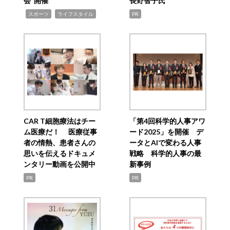
会”開催
長野智子氏
,
,
スポーツ
ライフスタイル
PR
CAR T細胞療法はチー
「第4回科学的人事アワ
ム医療だ！ 医療従事
ード2025」を開催 デ
者の情熱、患者さんの
ータとAIで変わる人事
思いを伝えるドキュメ
戦略 科学的人事の最
ンタリー動画を公開中
新事例
PR
PR