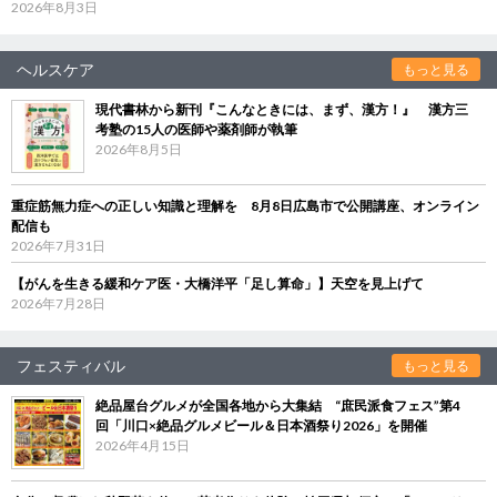
2026年8月3日
ヘルスケア
もっと見る
現代書林から新刊『こんなときには、まず、漢方！』 漢方三
考塾の15人の医師や薬剤師が執筆
2026年8月5日
重症筋無力症への正しい知識と理解を 8月8日広島市で公開講座、オンライン
配信も
2026年7月31日
【がんを生きる緩和ケア医・大橋洋平「足し算命」】天空を見上げて
2026年7月28日
フェスティバル
もっと見る
絶品屋台グルメが全国各地から大集結 “庶民派食フェス”第4
回「川口×絶品グルメビール＆日本酒祭り2026」を開催
2026年4月15日