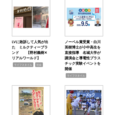
LVに敗訴して人気が出
ノーベル賞受賞・白川
た ミルクティーブラ
英樹博士が小中高生を
ンド 【野村義樹✕
直接指導 名城大学が
リアルワールド】
講演会と導電性プラス
チック実験イベントを
,
,
ライフスタイル
社会
開催
,
ライフスタイル