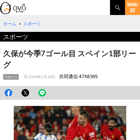
検
索
コ
ン
テ
ホーム
>
スポーツ
ン
スポーツ
ツ
へ
移
久保が今季7ゴール目 スペイン1部リー
動
グ
共同通信 47NEWS
2024年2月19日
スポーツ