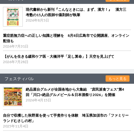
現代書林から新刊『こんなときには、まず、漢方！』 漢方三
考塾の15人の医師や薬剤師が執筆
2026年8月5日
重症筋無力症への正しい知識と理解を 8月8日広島市で公開講座、オンライン
配信も
2026年7月31日
【がんを生きる緩和ケア医・大橋洋平「足し算命」】天空を見上げて
2026年7月28日
フェスティバル
もっと見る
絶品屋台グルメが全国各地から大集結 “庶民派食フェス”第4
回「川口×絶品グルメビール＆日本酒祭り2026」を開催
2026年4月15日
自分で収穫した秋野菜を使って芋煮作りを体験 埼玉県加須市の「ファミリー
ランドむさしの村」
2025年11月4日