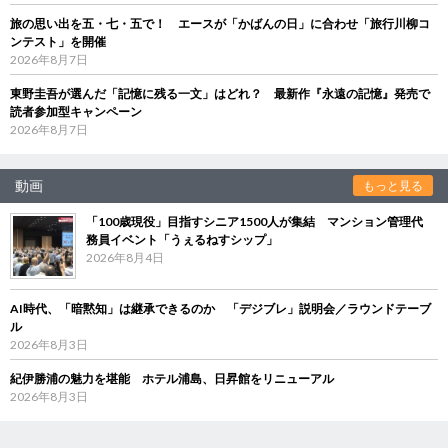
旅の思い出を五・七・五で！ エースが「かばんの日」に合わせ「旅行川柳コ
ンテスト」を開催
2026年8月7日
東野圭吾が選んだ「記憶に残る一文」はどれ？ 最新作『永遠の記憶』発売で
読者参加型キャンペーン
2026年8月7日
動画
もっと見る
「100歳現役」目指すシニア1500人が集結 マンション管理代
務員イベント「うぇるねすシップ」
2026年8月4日
AI時代、「暗黙知」は継承できるのか 「デジブレ」説明会／ラウンドテーブ
ル
2026年8月3日
紀伊勝浦の魅力を堪能 ホテル浦島、日昇館をリニューアル
2026年8月3日