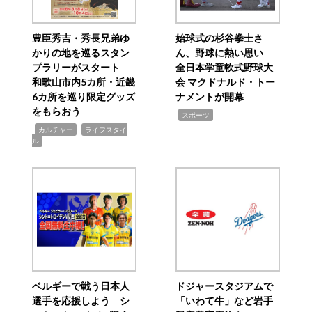
豊臣秀吉・秀長兄弟ゆ
始球式の杉谷拳士さ
かりの地を巡るスタン
ん、野球に熱い思い
プラリーがスタート
全日本学童軟式野球大
和歌山市内5カ所・近畿
会 マクドナルド・トー
6カ所を巡り限定グッズ
ナメントが開幕
をもらおう
,
スポーツ
,
,
カルチャー
ライフスタイ
ル
ベルギーで戦う日本人
ドジャースタジアムで
選手を応援しよう シ
「いわて牛」など岩手