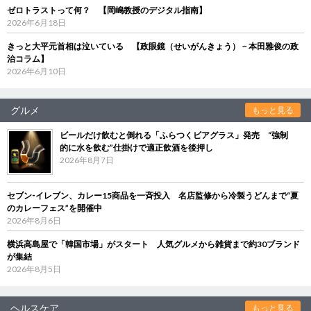
ゼロトラストって何？ 【岡嶋教授のデジタル指南】
2026年6月18日
きっと大平元首相は泣いている 【政眼鏡（せいがんきょう）－本田雅俊の政
治コラム】
2026年6月10日
グルメ
もっと見る
ビールだけ飲むと倒れる「ふらつくビアグラス」発売 “強制
的に水を飲む”仕掛けで適正飲酒を後押し
2026年8月7日
セブン‐イレブン、カレー15商品を一斉投入 名店監修から冷製うどんまで“夏
のカレーフェス”を開催中
2026年8月6日
横浜高島屋で「韓国市場」がスタート 人気グルメから雑貨まで約30ブランド
が集結
2026年8月5日
ヘルスケア
もっと見る