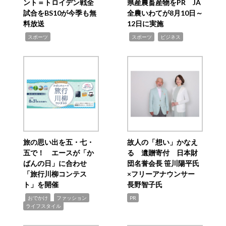
ント＝トロイデン戦全
県産農畜産物をPR JA
試合をBS10が今季も無
全農いわてが8月10日～
料放送
12日に実施
,
,
,
スポーツ
スポーツ
ビジネス
旅の思い出を五・七・
故人の「想い」かなえ
五で！ エースが「か
る 遺贈寄付 日本財
ばんの日」に合わせ
団名誉会長 笹川陽平氏
「旅行川柳コンテス
×フリーアナウンサー
ト」を開催
長野智子氏
,
,
,
おでかけ
ファッション
PR
ライフスタイル