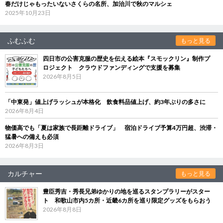
春だけじゃもったいないさくらの名所、加治川で秋のマルシェ
2025年10月23日
ふむふむ
もっと見る
四日市の公害克服の歴史を伝える絵本『スモックリン』制作プ
ロジェクト クラウドファンディングで支援を募集
2026年8月5日
「中東発」値上げラッシュが本格化 飲食料品値上げ、約3年ぶりの多さに
2026年8月4日
物価高でも「夏は家族で長距離ドライブ」 宿泊ドライブ予算4万円超、渋滞・
猛暑への備えも必須
2026年8月3日
カルチャー
もっと見る
豊臣秀吉・秀長兄弟ゆかりの地を巡るスタンプラリーがスター
ト 和歌山市内5カ所・近畿6カ所を巡り限定グッズをもらおう
2026年8月8日