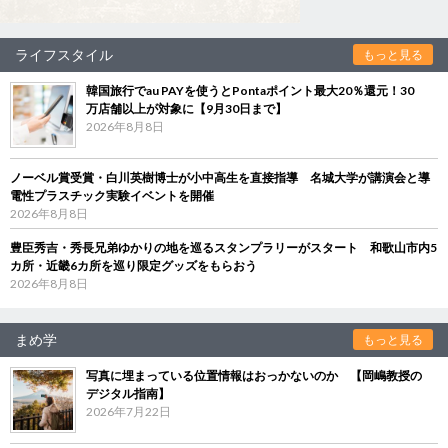
ライフスタイル
もっと見る
韓国旅行でau PAYを使うとPontaポイント最大20％還元！30
万店舗以上が対象に【9月30日まで】
2026年8月8日
ノーベル賞受賞・白川英樹博士が小中高生を直接指導 名城大学が講演会と導
電性プラスチック実験イベントを開催
2026年8月8日
豊臣秀吉・秀長兄弟ゆかりの地を巡るスタンプラリーがスタート 和歌山市内5
カ所・近畿6カ所を巡り限定グッズをもらおう
2026年8月8日
まめ学
もっと見る
写真に埋まっている位置情報はおっかないのか 【岡嶋教授の
デジタル指南】
2026年7月22日