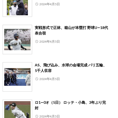
2024年4月5日
実戦形式で正林、箱山が本塁打 野球U―18代
表合宿
2024年4月5日
AS、飛び込み、水球の会場完成 パリ五輪、
5千人収容
2024年4月5日
ロ1―0オ（5日） ロッテ・小島、3年ぶり完
封
2024年4月5日