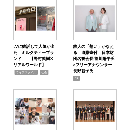
LVに敗訴して人気が出
故人の「想い」かなえ
た ミルクティーブラ
る 遺贈寄付 日本財
ンド 【野村義樹✕
団名誉会長 笹川陽平氏
リアルワールド】
×フリーアナウンサー
長野智子氏
,
,
ライフスタイル
社会
PR