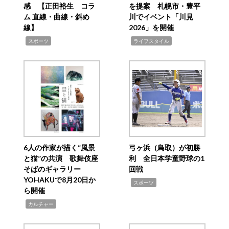
感 【正田裕生 コラ
を提案 札幌市・豊平
ム 直線・曲線・斜め
川でイベント「川見
線】
2026」を開催
,
,
スポーツ
ライフスタイル
6人の作家が描く“風景
弓ヶ浜（鳥取）が初勝
と猫”の共演 歌舞伎座
利 全日本学童野球の1
そばのギャラリー
回戦
YOHAKUで8月20日か
,
スポーツ
ら開催
,
カルチャー