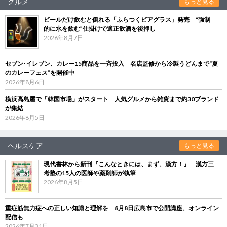
グルメ
もっと見る
ビールだけ飲むと倒れる「ふらつくビアグラス」発売 “強制
的に水を飲む”仕掛けで適正飲酒を後押し
2026年8月7日
セブン‐イレブン、カレー15商品を一斉投入 名店監修から冷製うどんまで“夏
のカレーフェス”を開催中
2026年8月6日
横浜高島屋で「韓国市場」がスタート 人気グルメから雑貨まで約30ブランド
が集結
2026年8月5日
ヘルスケア
もっと見る
現代書林から新刊『こんなときには、まず、漢方！』 漢方三
考塾の15人の医師や薬剤師が執筆
2026年8月5日
重症筋無力症への正しい知識と理解を 8月8日広島市で公開講座、オンライン
配信も
2026年7月31日