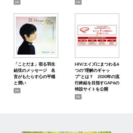
PR
PR
「ことだま」宿る羽生
HIV/エイズにまつわる6
結弦のメッセージ 名
つの“理解のギャッ
言がもたらす心の平穏
プ”とは？ 2030年の流
と潤い
行終結を目指すGAP6の
特設サイトを公開
PR
PR