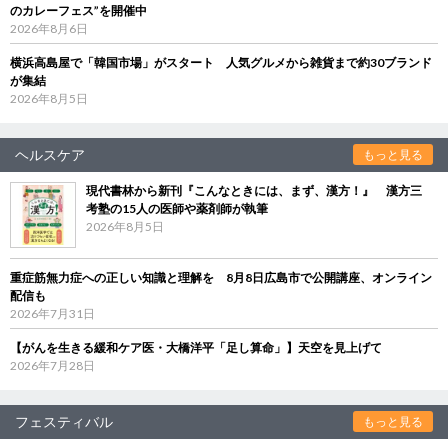
のカレーフェス”を開催中
2026年8月6日
横浜高島屋で「韓国市場」がスタート 人気グルメから雑貨まで約30ブランド
が集結
2026年8月5日
ヘルスケア
もっと見る
現代書林から新刊『こんなときには、まず、漢方！』 漢方三
考塾の15人の医師や薬剤師が執筆
2026年8月5日
重症筋無力症への正しい知識と理解を 8月8日広島市で公開講座、オンライン
配信も
2026年7月31日
【がんを生きる緩和ケア医・大橋洋平「足し算命」】天空を見上げて
2026年7月28日
フェスティバル
もっと見る