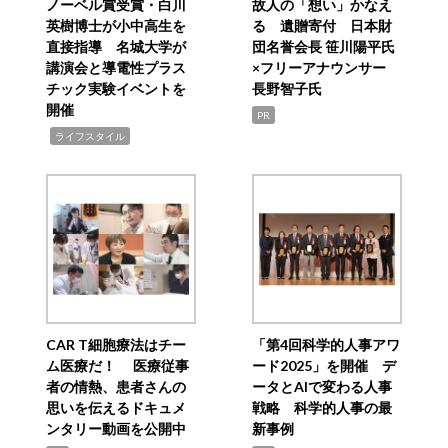
ノーベル賞受賞・白川
故人の「想い」かなえ
英樹博士が小中高生を
る 遺贈寄付 日本財
直接指導 名城大学が
団名誉会長 笹川陽平氏
講演会と導電性プラス
×フリーアナウンサー
チック実験イベントを
長野智子氏
開催
PR
,
ライフスタイル
CAR T細胞療法はチー
「第4回科学的人事アワ
ム医療だ！ 医療従事
ード2025」を開催 デ
者の情熱、患者さんの
ータとAIで変わる人事
思いを伝えるドキュメ
戦略 科学的人事の最
ンタリー動画を公開中
新事例