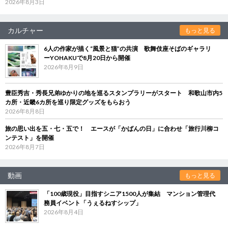
2026年8月3日
カルチャー
もっと見る
6人の作家が描く“風景と猫”の共演 歌舞伎座そばのギャラリ
ーYOHAKUで8月20日から開催
2026年8月9日
豊臣秀吉・秀長兄弟ゆかりの地を巡るスタンプラリーがスタート 和歌山市内5
カ所・近畿6カ所を巡り限定グッズをもらおう
2026年8月8日
旅の思い出を五・七・五で！ エースが「かばんの日」に合わせ「旅行川柳コ
ンテスト」を開催
2026年8月7日
動画
もっと見る
「100歳現役」目指すシニア1500人が集結 マンション管理代
務員イベント「うぇるねすシップ」
2026年8月4日