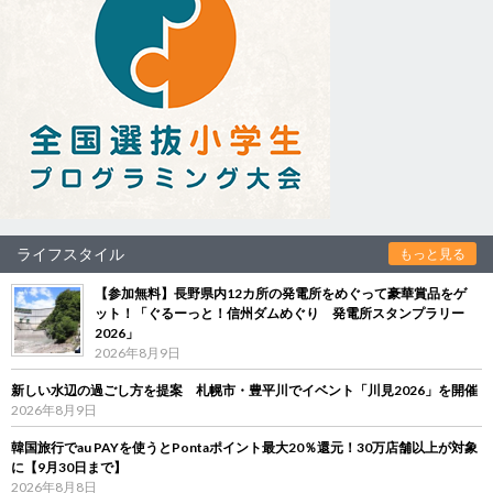
ライフスタイル
もっと見る
【参加無料】長野県内12カ所の発電所をめぐって豪華賞品をゲ
ット！「ぐるーっと！信州ダムめぐり 発電所スタンプラリー
2026」
2026年8月9日
新しい水辺の過ごし方を提案 札幌市・豊平川でイベント「川見2026」を開催
2026年8月9日
韓国旅行でau PAYを使うとPontaポイント最大20％還元！30万店舗以上が対象
に【9月30日まで】
2026年8月8日