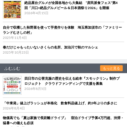
絶品屋台グルメが全国各地から大集結 “庶民派食フェス”第4
回「川口×絶品グルメビール＆日本酒祭り2026」を開催
2026年4月15日
自分で収穫した秋野菜を使って芋煮作りを体験 埼玉県加須市の「ファミリー
ランドむさしの村」
2025年11月4日
春だけじゃもったいないさくらの名所、加治川で秋のマルシェ
2025年10月23日
ふむふむ
もっと見る
四日市の公害克服の歴史を伝える絵本『スモックリン』制作プ
ロジェクト クラウドファンディングで支援を募集
2026年8月5日
「中東発」値上げラッシュが本格化 飲食料品値上げ、約3年ぶりの多さに
2026年8月4日
物価高でも「夏は家族で長距離ドライブ」 宿泊ドライブ予算4万円超、渋滞・
猛暑への備えも必須