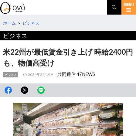
検
索
コ
ン
テ
ホーム
>
ビジネス
ン
ビジネス
ツ
へ
移
米22州が最低賃金引き上げ 時給2400円
動
も、物価高受け
共同通信 47NEWS
2024年2月19日
ビジネス