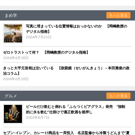
まめ学
もっと見る
写真に埋まっている位置情報はおっかないのか 【岡嶋教授の
デジタル指南】
2026年7月22日
ゼロトラストって何？ 【岡嶋教授のデジタル指南】
2026年6月18日
きっと大平元首相は泣いている 【政眼鏡（せいがんきょう）－本田雅俊の政
治コラム】
2026年6月10日
グルメ
もっと見る
ビールだけ飲むと倒れる「ふらつくビアグラス」発売 “強制
的に水を飲む”仕掛けで適正飲酒を後押し
2026年8月7日
セブン‐イレブン、カレー15商品を一斉投入 名店監修から冷製うどんまで“夏