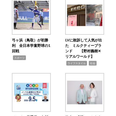
弓ヶ浜（鳥取）が初勝
LVに敗訴して人気が出
利 全日本学童野球の1
た ミルクティーブラ
回戦
ンド 【野村義樹✕
リアルワールド】
,
スポーツ
,
,
ライフスタイル
社会