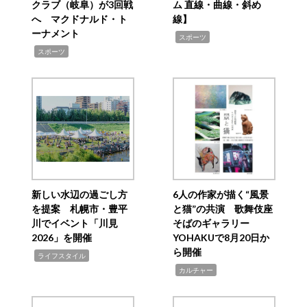
クラブ（岐阜）が3回戦
ム 直線・曲線・斜め
へ マクドナルド・ト
線】
ーナメント
,
スポーツ
,
スポーツ
新しい水辺の過ごし方
6人の作家が描く“風景
を提案 札幌市・豊平
と猫”の共演 歌舞伎座
川でイベント「川見
そばのギャラリー
2026」を開催
YOHAKUで8月20日か
ら開催
,
ライフスタイル
,
カルチャー