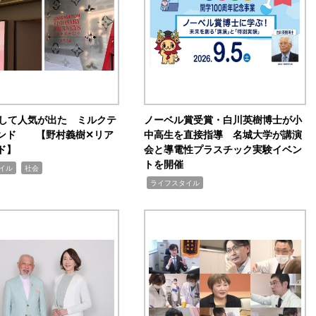
訴して人気が出た ミルクテ
ノーベル賞受賞・白川英樹博士が小
ンド 【野村義樹✕リア
中高生を直接指導 名城大学が講演
ド】
会と導電性プラスチック実験イベン
トを開催
,
イル
社会
,
ライフスタイル