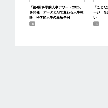
「第4回科学的人事アワード2025」
「ことだ
を開催 データとAIで変わる人事戦
ージ 名
略 科学的人事の最新事例
い
PR
PR