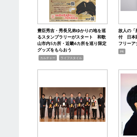
豊臣秀吉・秀長兄弟ゆかりの地を巡
故人の「
るスタンプラリーがスタート 和歌
付 日本
山市内5カ所・近畿6カ所を巡り限定
フリーア
グッズをもらおう
PR
,
,
カルチャー
ライフスタイル