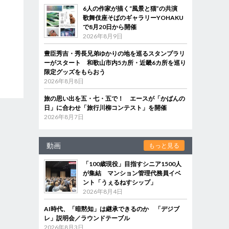
6人の作家が描く“風景と猫”の共演
歌舞伎座そばのギャラリーYOHAKU
で8月20日から開催
2026年8月9日
豊臣秀吉・秀長兄弟ゆかりの地を巡るスタンプラリ
ーがスタート 和歌山市内5カ所・近畿6カ所を巡り
限定グッズをもらおう
2026年8月8日
旅の思い出を五・七・五で！ エースが「かばんの
日」に合わせ「旅行川柳コンテスト」を開催
2026年8月7日
動画
もっと見る
「100歳現役」目指すシニア1500人
が集結 マンション管理代務員イベ
ント「うぇるねすシップ」
2026年8月4日
AI時代、「暗黙知」は継承できるのか 「デジブ
レ」説明会／ラウンドテーブル
2026年8月3日