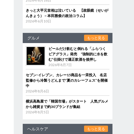
2026年6月18日
きっと大平元首相は泣いている 【政眼鏡（せいが
んきょう）－本田雅俊の政治コラム】
2026年6月10日
グルメ
もっと見る
ビールだけ飲むと倒れる「ふらつく
ビアグラス」発売 “強制的に水を飲
む”仕掛けで適正飲酒を後押し
2026年8月7日
セブン‐イレブン、カレー15商品を一斉投入 名店
監修から冷製うどんまで“夏のカレーフェス”を開催
中
2026年8月6日
横浜高島屋で「韓国市場」がスタート 人気グルメ
から雑貨まで約30ブランドが集結
2026年8月5日
ヘルスケア
もっと見る