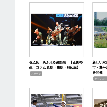
魂込め、あふれる躍動感 【正田裕
新しい水
生 コラム 直線・曲線・斜め線】
市・豊平
を開催
,
スポーツ
,
ライフスタ