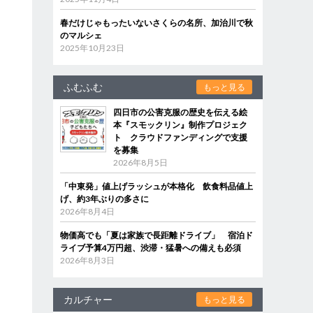
春だけじゃもったいないさくらの名所、加治川で秋
のマルシェ
2025年10月23日
ふむふむ
もっと見る
四日市の公害克服の歴史を伝える絵
本『スモックリン』制作プロジェク
ト クラウドファンディングで支援
を募集
2026年8月5日
「中東発」値上げラッシュが本格化 飲食料品値上
げ、約3年ぶりの多さに
2026年8月4日
物価高でも「夏は家族で長距離ドライブ」 宿泊ド
ライブ予算4万円超、渋滞・猛暑への備えも必須
2026年8月3日
カルチャー
もっと見る