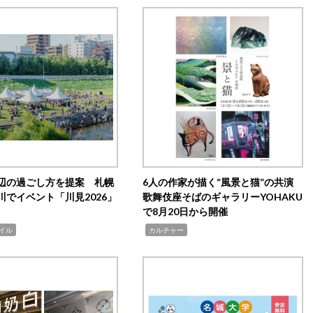
辺の過ごし方を提案 札幌
6人の作家が描く“風景と猫”の共演
川でイベント「川見2026」
歌舞伎座そばのギャラリーYOHAKU
で8月20日から開催
,
イル
カルチャー