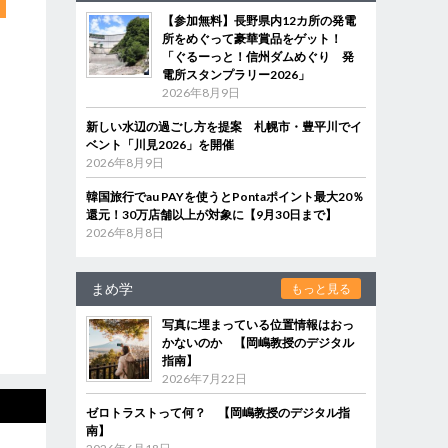
【参加無料】長野県内12カ所の発電
所をめぐって豪華賞品をゲット！
「ぐるーっと！信州ダムめぐり 発
電所スタンプラリー2026」
2026年8月9日
新しい水辺の過ごし方を提案 札幌市・豊平川でイ
ベント「川見2026」を開催
2026年8月9日
韓国旅行でau PAYを使うとPontaポイント最大20％
還元！30万店舗以上が対象に【9月30日まで】
2026年8月8日
まめ学
もっと見る
写真に埋まっている位置情報はおっ
かないのか 【岡嶋教授のデジタル
指南】
2026年7月22日
ゼロトラストって何？ 【岡嶋教授のデジタル指
南】