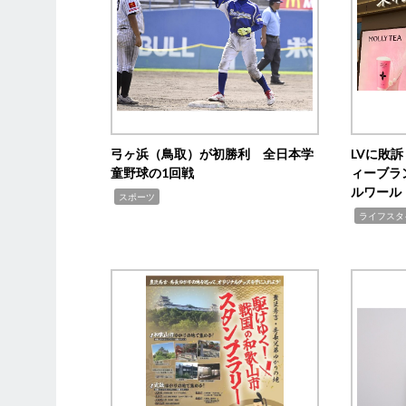
弓ヶ浜（鳥取）が初勝利 全日本学
LVに敗
童野球の1回戦
ィーブラ
ルワール
,
スポーツ
,
ライフスタ