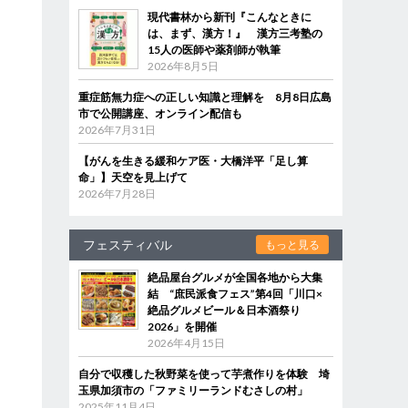
現代書林から新刊『こんなときに
は、まず、漢方！』 漢方三考塾の
15人の医師や薬剤師が執筆
2026年8月5日
重症筋無力症への正しい知識と理解を 8月8日広島
市で公開講座、オンライン配信も
2026年7月31日
【がんを生きる緩和ケア医・大橋洋平「足し算
命」】天空を見上げて
2026年7月28日
フェスティバル
もっと見る
絶品屋台グルメが全国各地から大集
結 “庶民派食フェス”第4回「川口×
絶品グルメビール＆日本酒祭り
2026」を開催
2026年4月15日
自分で収穫した秋野菜を使って芋煮作りを体験 埼
玉県加須市の「ファミリーランドむさしの村」
2025年11月4日