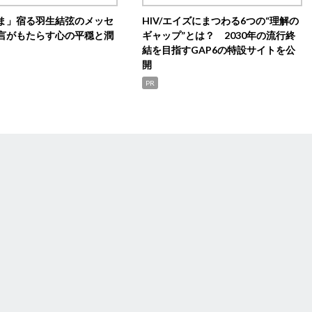
ま」宿る羽生結弦のメッセ
HIV/エイズにまつわる6つの“理解の
言がもたらす心の平穏と潤
ギャップ”とは？ 2030年の流行終
結を目指すGAP6の特設サイトを公
開
PR