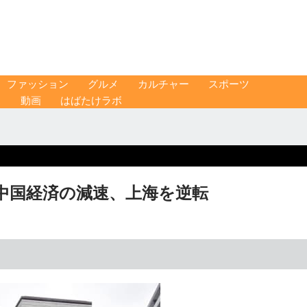
ファッション
グルメ
カルチャー
スポーツ
ス
動画
はばたけラボ
中国経済の減速、上海を逆転