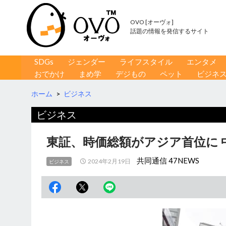
OVO [オーヴォ]
話題の情報を発信するサイト
コンテンツへ移動
検
SDGs
ジェンダー
ライフスタイル
エンタメ
索
おでかけ
まめ学
デジもの
ペット
ビジネ
ホーム
>
ビジネス
ビジネス
東証、時価総額がアジア首位に 
共同通信 47NEWS
2024年2月19日
ビジネス