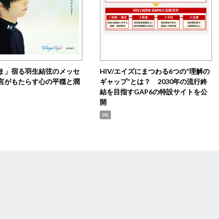
ま」宿る羽生結弦のメッセ
HIV/エイズにまつわる6つの“理解の
言がもたらす心の平穏と潤
ギャップ”とは？ 2030年の流行終
結を目指すGAP6の特設サイトを公
開
PR