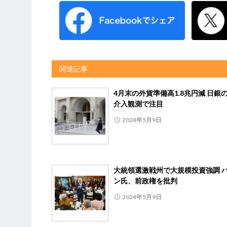
関連記事
4月末の外貨準備高1.8兆円減 日銀
介入観測で注目
2024年5月9日
大統領選激戦州で大規模投資強調 
ン氏、前政権を批判
2024年5月9日