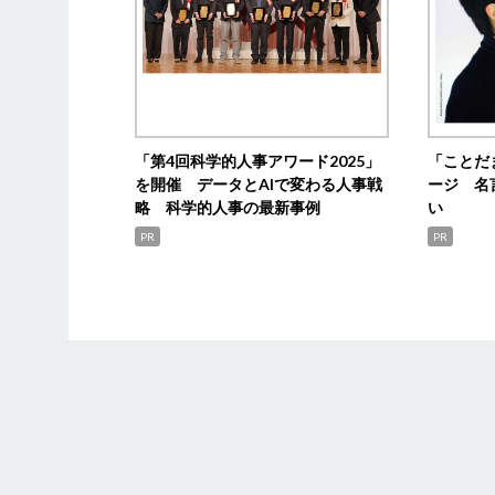
「第4回科学的人事アワード2025」
「ことだ
を開催 データとAIで変わる人事戦
ージ 名
略 科学的人事の最新事例
い
PR
PR