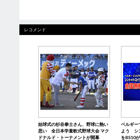
レコメンド
始球式の杉谷拳士さん、野球に熱い
ベルギー
思い 全日本学童軟式野球大会 マク
よう シ
ドナルド・トーナメントが開幕
をBS1