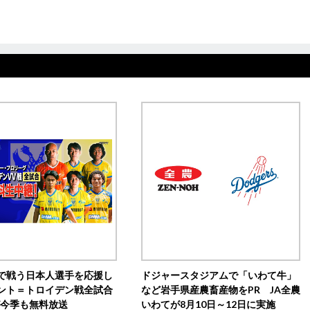
で戦う日本人選手を応援し
ドジャースタジアムで「いわて牛」
ント＝トロイデン戦全試合
など岩手県産農畜産物をPR JA全農
0が今季も無料放送
いわてが8月10日～12日に実施