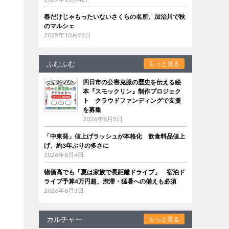
春だけじゃもったいないさくらの名所、加治川で秋
のマルシェ
2025年10月23日
ふむふむ
もっと見る
四日市の公害克服の歴史を伝える絵
本『スモックリン』制作プロジェク
ト クラウドファンディングで支援
を募集
2026年8月5日
「中東発」値上げラッシュが本格化 飲食料品値上
げ、約3年ぶりの多さに
2026年8月4日
物価高でも「夏は家族で長距離ドライブ」 宿泊ド
ライブ予算4万円超、渋滞・猛暑への備えも必須
2026年8月3日
カルチャー
もっと見る