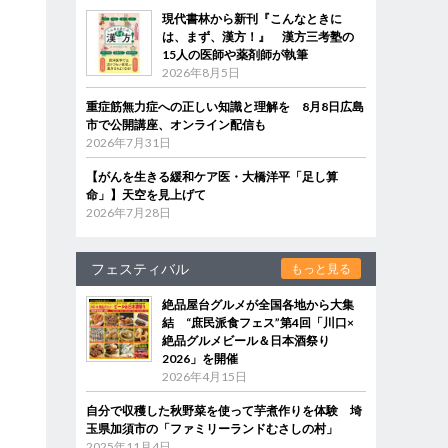
現代書林から新刊『こんなときに
は、まず、漢方！』 漢方三考塾の
15人の医師や薬剤師が執筆
2026年8月5日
重症筋無力症への正しい知識と理解を 8月8日広島
市で公開講座、オンライン配信も
2026年7月31日
【がんを生きる緩和ケア医・大橋洋平「足し算
命」】天空を見上げて
2026年7月28日
フェスティバル
もっと見る
絶品屋台グルメが全国各地から大集
結 “庶民派食フェス”第4回「川口×
絶品グルメビール＆日本酒祭り
2026」を開催
2026年4月15日
自分で収穫した秋野菜を使って芋煮作りを体験 埼
玉県加須市の「ファミリーランドむさしの村」
2025年11月4日