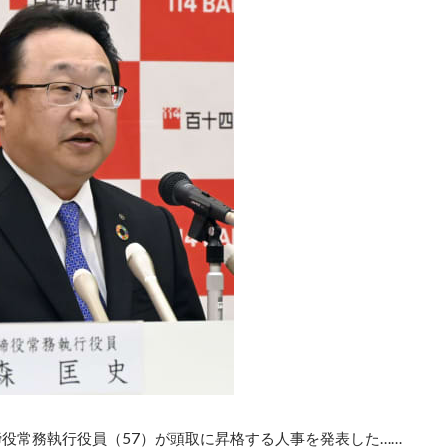
役常務執行役員（57）が頭取に昇格する人事を発表した……