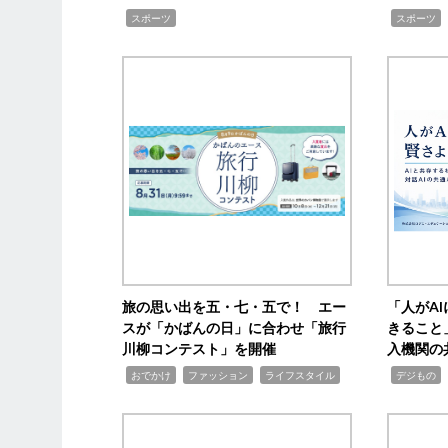
,
,
スポーツ
スポーツ
旅の思い出を五・七・五で！ エー
「人がA
スが「かばんの日」に合わせ「旅行
きること
川柳コンテスト」を開催
入機関の
,
,
,
,
,
おでかけ
ファッション
ライフスタイル
デジもの