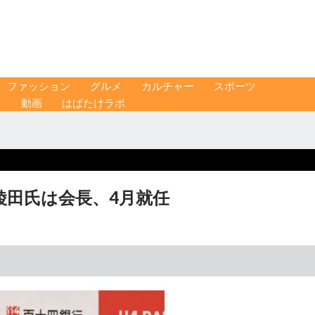
ファッション
グルメ
カルチャー
スポーツ
ス
動画
はばたけラボ
綾田氏は会長、4月就任