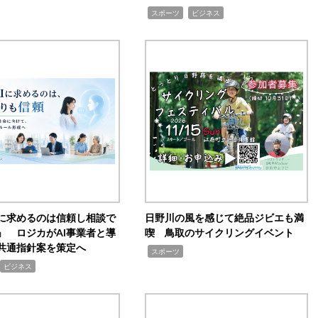
,
,
スポーツ
ビジネス
Iに求めるのは信頼し相談で
日野川の風を感じて絶品ジビエも満
」 ロジカがAI事業者と導
喫 鳥取のサイクリングイベント
共通指針案を策定へ
,
スポーツ
ビジネス