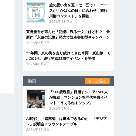
旅の思い出を五・七・五で！ エー
スが「かばんの日」に合わせ「旅行
川柳コンテスト」を開催
2026年8月7日
東野圭吾が選んだ「記憶に残る一文」はどれ？ 最
新作『永遠の記憶』発売で読者参加型キャンペーン
2026年8月7日
55年間、京の街を走り続けてきた車両 嵐山線・モ
ボ301形、運行開始55周年イベントを開催
2026年8月6日
動画
もっと見る
「100歳現役」目指すシニア1500人
が集結 マンション管理代務員イベ
ント「うぇるねすシップ」
2026年8月4日
AI時代、「暗黙知」は継承できるのか 「デジブ
レ」説明会／ラウンドテーブル
2026年8月3日