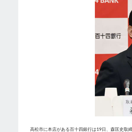
高松市に本店がある百十四銀行は19日、森匡史取締