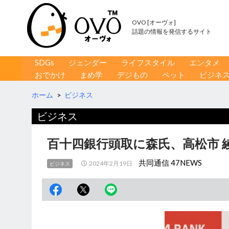
OVO [オーヴォ]
話題の情報を発信するサイト
コンテンツへ移動
検
SDGs
ジェンダー
ライフスタイル
エンタメ
索
おでかけ
まめ学
デジもの
ペット
ビジネ
ホーム
>
ビジネス
ビジネス
百十四銀行頭取に森氏、高松市 
共同通信 47NEWS
2024年2月19日
ビジネス