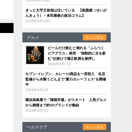
2026年6月18日
きっと大平元首相は泣いている 【政眼鏡（せいが
んきょう）－本田雅俊の政治コラム】
2026年6月10日
グルメ
もっと見る
ビールだけ飲むと倒れる「ふらつく
ビアグラス」発売 “強制的に水を飲
む”仕掛けで適正飲酒を後押し
2026年8月7日
セブン‐イレブン、カレー15商品を一斉投入 名店
監修から冷製うどんまで“夏のカレーフェス”を開催
中
2026年8月6日
横浜高島屋で「韓国市場」がスタート 人気グルメ
から雑貨まで約30ブランドが集結
2026年8月5日
ヘルスケア
もっと見る