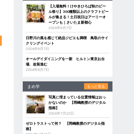
【入場無料！けやきひろば秋のビー
ル祭り】300種類以上のクラフトビー
ルが集まる！土日祝日はアーリーオ
ープンも｜さいたま新都心
2026年8月7日
日野川の風を感じて絶品ジビエも満喫 鳥取のサイ
クリングイベント
2026年8月7日
オールデイダイニングを一新 ヒルトン東京お台
場、改装進む
2026年8月7日
まめ学
もっと見る
写真に埋まっている位置情報はおっ
かないのか 【岡嶋教授のデジタル
指南】
2026年7月22日
ゼロトラストって何？ 【岡嶋教授のデジタル指
南】