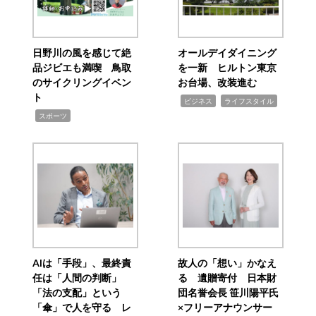
日野川の風を感じて絶
オールデイダイニング
品ジビエも満喫 鳥取
を一新 ヒルトン東京
のサイクリングイベン
お台場、改装進む
ト
,
,
ビジネス
ライフスタイル
,
スポーツ
AIは「手段」、最終責
故人の「想い」かなえ
任は「人間の判断」
る 遺贈寄付 日本財
「法の支配」という
団名誉会長 笹川陽平氏
「傘」で人を守る レ
×フリーアナウンサー