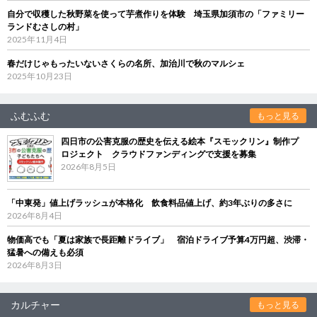
自分で収穫した秋野菜を使って芋煮作りを体験 埼玉県加須市の「ファミリー
ランドむさしの村」
2025年11月4日
春だけじゃもったいないさくらの名所、加治川で秋のマルシェ
2025年10月23日
ふむふむ
もっと見る
四日市の公害克服の歴史を伝える絵本『スモックリン』制作プ
ロジェクト クラウドファンディングで支援を募集
2026年8月5日
「中東発」値上げラッシュが本格化 飲食料品値上げ、約3年ぶりの多さに
2026年8月4日
物価高でも「夏は家族で長距離ドライブ」 宿泊ドライブ予算4万円超、渋滞・
猛暑への備えも必須
2026年8月3日
カルチャー
もっと見る