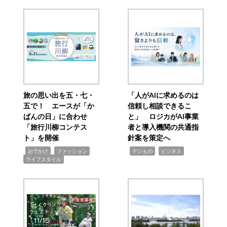
旅の思い出を五・七・
「人がAIに求めるのは
五で！ エースが「か
信頼し相談できるこ
ばんの日」に合わせ
と」 ロジカがAI事業
「旅行川柳コンテス
者と導入機関の共通指
ト」を開催
針案を策定へ
,
,
,
,
,
おでかけ
ファッション
デジもの
ビジネス
ライフスタイル