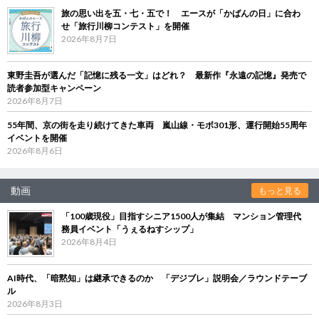
旅の思い出を五・七・五で！ エースが「かばんの日」に合わ
せ「旅行川柳コンテスト」を開催
2026年8月7日
東野圭吾が選んだ「記憶に残る一文」はどれ？ 最新作『永遠の記憶』発売で
読者参加型キャンペーン
2026年8月7日
55年間、京の街を走り続けてきた車両 嵐山線・モボ301形、運行開始55周年
イベントを開催
2026年8月6日
動画
もっと見る
「100歳現役」目指すシニア1500人が集結 マンション管理代
務員イベント「うぇるねすシップ」
2026年8月4日
AI時代、「暗黙知」は継承できるのか 「デジブレ」説明会／ラウンドテーブ
ル
2026年8月3日