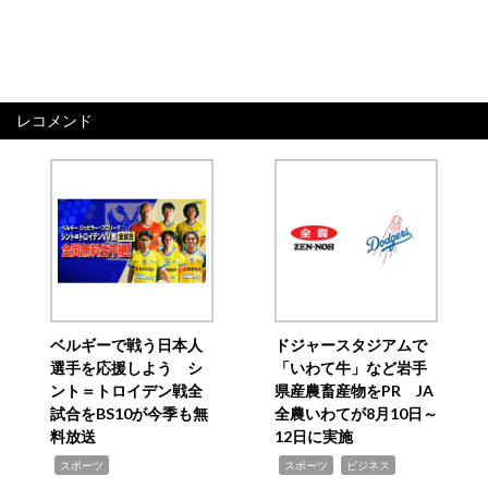
レコメンド
ベルギーで戦う日本人
ドジャースタジアムで
選手を応援しよう シ
「いわて牛」など岩手
ント＝トロイデン戦全
県産農畜産物をPR JA
試合をBS10が今季も無
全農いわてが8月10日～
料放送
12日に実施
,
,
,
スポーツ
スポーツ
ビジネス