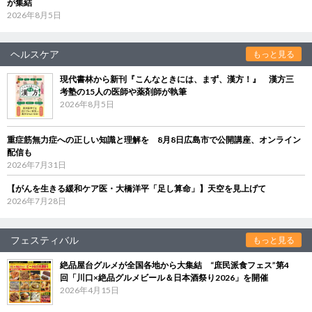
が集結
2026年8月5日
ヘルスケア
もっと見る
現代書林から新刊『こんなときには、まず、漢方！』 漢方三
考塾の15人の医師や薬剤師が執筆
2026年8月5日
重症筋無力症への正しい知識と理解を 8月8日広島市で公開講座、オンライン
配信も
2026年7月31日
【がんを生きる緩和ケア医・大橋洋平「足し算命」】天空を見上げて
2026年7月28日
フェスティバル
もっと見る
絶品屋台グルメが全国各地から大集結 “庶民派食フェス”第4
回「川口×絶品グルメビール＆日本酒祭り2026」を開催
2026年4月15日