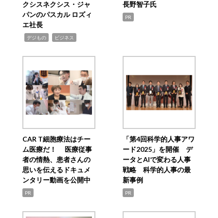
クシスネクシス・ジャ
長野智子氏
パンのパスカル ロズィ
PR
エ社長
,
,
デジもの
ビジネス
CAR T細胞療法はチー
「第4回科学的人事アワ
ム医療だ！ 医療従事
ード2025」を開催 デ
者の情熱、患者さんの
ータとAIで変わる人事
思いを伝えるドキュメ
戦略 科学的人事の最
ンタリー動画を公開中
新事例
PR
PR