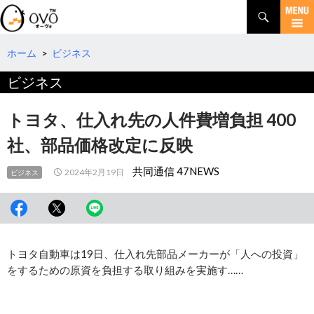
検
索
コ
ン
テ
ホーム
>
ビジネス
ン
ビジネス
ツ
へ
移
トヨタ、仕入れ先の人件費増負担 400
動
社、部品価格改定に反映
共同通信 47NEWS
2024年2月19日
ビジネス
トヨタ自動車は19日、仕入れ先部品メーカーが「人への投資」
をするための原資を負担する取り組みを実施す……