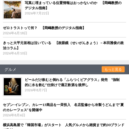
写真に埋まっている位置情報はおっかないのか 【岡嶋教授の
デジタル指南】
2026年7月22日
ゼロトラストって何？ 【岡嶋教授のデジタル指南】
2026年6月18日
きっと大平元首相は泣いている 【政眼鏡（せいがんきょう）－本田雅俊の政
治コラム】
2026年6月10日
グルメ
もっと見る
ビールだけ飲むと倒れる「ふらつくビアグラス」発売 “強制
的に水を飲む”仕掛けで適正飲酒を後押し
2026年8月7日
セブン‐イレブン、カレー15商品を一斉投入 名店監修から冷製うどんまで“夏
のカレーフェス”を開催中
2026年8月6日
横浜高島屋で「韓国市場」がスタート 人気グルメから雑貨まで約30ブランド