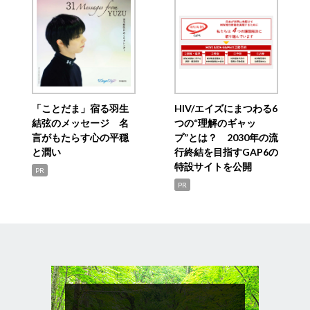
「ことだま」宿る羽生
HIV/エイズにまつわる6
結弦のメッセージ 名
つの“理解のギャッ
言がもたらす心の平穏
プ”とは？ 2030年の流
と潤い
行終結を目指すGAP6の
特設サイトを公開
PR
PR