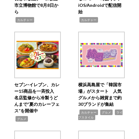
市立博物館で8月8日か
iOS/Androidで配信開
ら
始
,
,
カルチャー
カルチャー
セブン‐イレブン、カレ
横浜高島屋で「韓国市
ー15商品を一斉投入
場」がスタート 人気
名店監修から冷製うど
グルメから雑貨まで約
んまで“夏のカレーフェ
30ブランドが集結
ス”を開催中
,
,
,
カルチャー
グルメ
ライ
フスタイル
,
グルメ