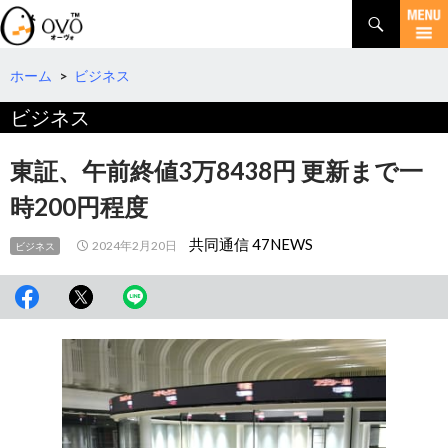
検
索
コ
ン
テ
ホーム
>
ビジネス
ン
ビジネス
ツ
へ
移
東証、午前終値3万8438円 更新まで一
動
時200円程度
共同通信 47NEWS
2024年2月20日
ビジネス