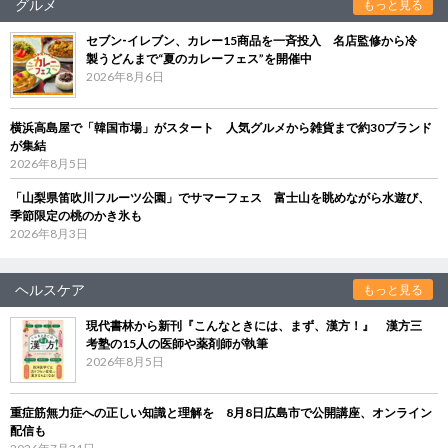
グルメ
もっと見る
セブン‐イレブン、カレー15商品を一斉投入 名店監修から冷
製うどんまで“夏のカレーフェス”を開催中
2026年8月6日
横浜高島屋で「韓国市場」がスタート 人気グルメから雑貨まで約30ブランド
が集結
2026年8月5日
「山梨県笛吹川フルーツ公園」でサマーフェス 富士山を眺めながら水遊び、
季節限定の桃のかき氷も
2026年8月3日
ヘルスケア
もっと見る
現代書林から新刊『こんなときには、まず、漢方！』 漢方三
考塾の15人の医師や薬剤師が執筆
2026年8月5日
重症筋無力症への正しい知識と理解を 8月8日広島市で公開講座、オンライン
配信も