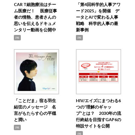
CAR T細胞療法はチー
「第4回科学的人事アワ
ム医療だ！ 医療従事
ード2025」を開催 デ
者の情熱、患者さんの
ータとAIで変わる人事
思いを伝えるドキュメ
戦略 科学的人事の最
ンタリー動画を公開中
新事例
PR
PR
「ことだま」宿る羽生
HIV/エイズにまつわる6
結弦のメッセージ 名
つの“理解のギャッ
言がもたらす心の平穏
プ”とは？ 2030年の流
と潤い
行終結を目指すGAP6の
特設サイトを公開
PR
PR