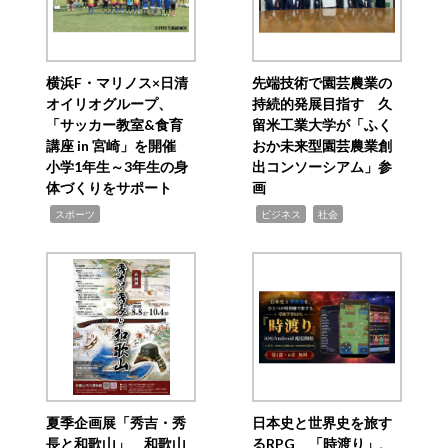
横浜F・マリノス×日清
先端技術で園芸農業の
オイリオグループ、
持続的発展目指す 久
「サッカー教室&食育
留米工業大学が「ふく
講座 in 宮崎」を開催
おか未来型園芸農業創
小学1年生～3年生の身
出コンソーシアム」参
体づくりをサポート
画
,
,
,
スポーツ
ビジネス
社会
夏季企画展「秀吉・秀
日本史と世界史を旅す
長と和歌山」 和歌山
るRPG 「時渡り」、