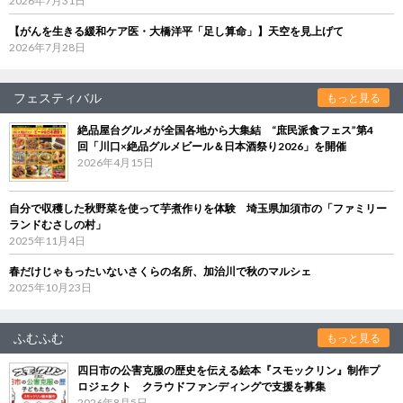
2026年7月31日
【がんを生きる緩和ケア医・大橋洋平「足し算命」】天空を見上げて
2026年7月28日
フェスティバル
もっと見る
絶品屋台グルメが全国各地から大集結 “庶民派食フェス”第4
回「川口×絶品グルメビール＆日本酒祭り2026」を開催
2026年4月15日
自分で収穫した秋野菜を使って芋煮作りを体験 埼玉県加須市の「ファミリー
ランドむさしの村」
2025年11月4日
春だけじゃもったいないさくらの名所、加治川で秋のマルシェ
2025年10月23日
ふむふむ
もっと見る
四日市の公害克服の歴史を伝える絵本『スモックリン』制作プ
ロジェクト クラウドファンディングで支援を募集
2026年8月5日