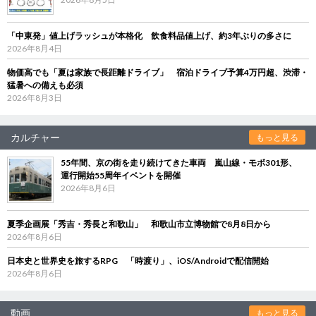
「中東発」値上げラッシュが本格化 飲食料品値上げ、約3年ぶりの多さに
2026年8月4日
物価高でも「夏は家族で長距離ドライブ」 宿泊ドライブ予算4万円超、渋滞・
猛暑への備えも必須
2026年8月3日
カルチャー
もっと見る
55年間、京の街を走り続けてきた車両 嵐山線・モボ301形、
運行開始55周年イベントを開催
2026年8月6日
夏季企画展「秀吉・秀長と和歌山」 和歌山市立博物館で8月8日から
2026年8月6日
日本史と世界史を旅するRPG 「時渡り」、iOS/Androidで配信開始
2026年8月6日
動画
もっと見る