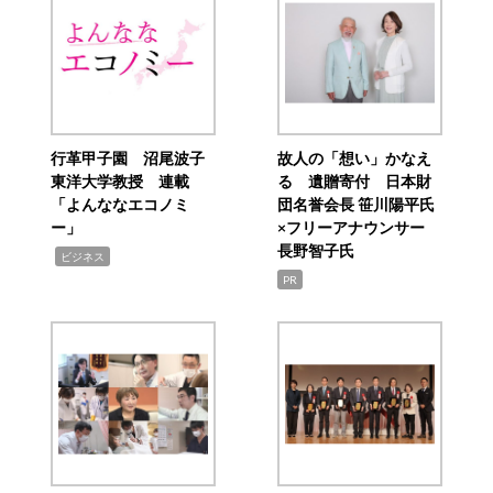
行革甲子園 沼尾波子
故人の「想い」かなえ
東洋大学教授 連載
る 遺贈寄付 日本財
「よんななエコノミ
団名誉会長 笹川陽平氏
ー」
×フリーアナウンサー
長野智子氏
,
ビジネス
PR