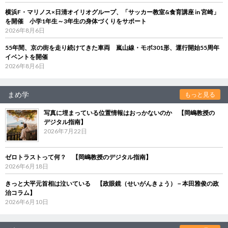
横浜F・マリノス×日清オイリオグループ、「サッカー教室&食育講座 in 宮崎」
を開催 小学1年生～3年生の身体づくりをサポート
2026年8月6日
55年間、京の街を走り続けてきた車両 嵐山線・モボ301形、運行開始55周年
イベントを開催
2026年8月6日
まめ学
もっと見る
写真に埋まっている位置情報はおっかないのか 【岡嶋教授の
デジタル指南】
2026年7月22日
ゼロトラストって何？ 【岡嶋教授のデジタル指南】
2026年6月18日
きっと大平元首相は泣いている 【政眼鏡（せいがんきょう）－本田雅俊の政
治コラム】
2026年6月10日