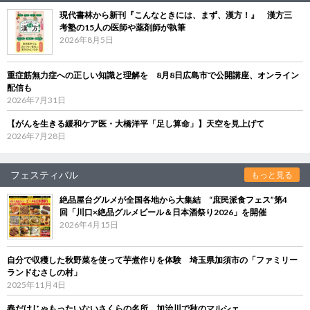
現代書林から新刊『こんなときには、まず、漢方！』 漢方三
考塾の15人の医師や薬剤師が執筆
2026年8月5日
重症筋無力症への正しい知識と理解を 8月8日広島市で公開講座、オンライン
配信も
2026年7月31日
【がんを生きる緩和ケア医・大橋洋平「足し算命」】天空を見上げて
2026年7月28日
フェスティバル
もっと見る
絶品屋台グルメが全国各地から大集結 “庶民派食フェス”第4
回「川口×絶品グルメビール＆日本酒祭り2026」を開催
2026年4月15日
自分で収穫した秋野菜を使って芋煮作りを体験 埼玉県加須市の「ファミリー
ランドむさしの村」
2025年11月4日
春だけじゃもったいないさくらの名所、加治川で秋のマルシェ