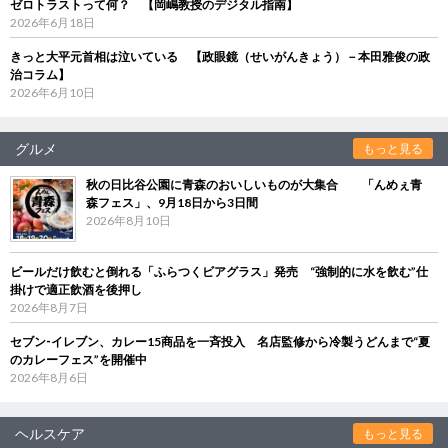
ゼロトラストって何？ 【岡嶋教授のデジタル指南】
2026年6月18日
きっと大平元首相は泣いている 【政眼鏡（せいがんきょう）－本田雅俊の政
治コラム】
2026年6月10日
グルメ
もっと見る
秋の日比谷公園に青森のおいしいものが大集合 「んめぇ青
森フェス」、9月18日から3日間
2026年8月10日
ビールだけ飲むと倒れる「ふらつくビアグラス」発売 “強制的に水を飲む”仕
掛けで適正飲酒を後押し
2026年8月7日
セブン‐イレブン、カレー15商品を一斉投入 名店監修から冷製うどんまで“夏
のカレーフェス”を開催中
2026年8月6日
ヘルスケア
もっと見る