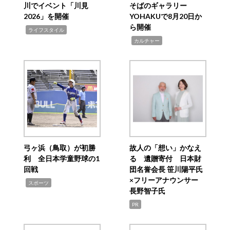
川でイベント「川見
そばのギャラリー
2026」を開催
YOHAKUで8月20日か
ら開催
,
ライフスタイル
,
カルチャー
弓ヶ浜（鳥取）が初勝
故人の「想い」かなえ
利 全日本学童野球の1
る 遺贈寄付 日本財
回戦
団名誉会長 笹川陽平氏
×フリーアナウンサー
,
スポーツ
長野智子氏
PR