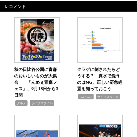
レコメンド
秋の日比谷公園に青森
クラゲに刺されたらど
のおいしいものが大集
うする？ 真水で洗う
合 「んめぇ青森フ
のはNG、正しい応急処
ェス」、9月18日から3
置を知っておこう
日間
,
,
ふむふむ
ライフスタイル
,
,
グルメ
ライフスタイル