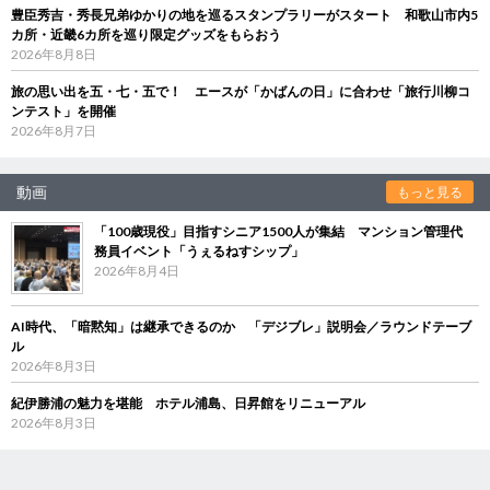
豊臣秀吉・秀長兄弟ゆかりの地を巡るスタンプラリーがスタート 和歌山市内5
カ所・近畿6カ所を巡り限定グッズをもらおう
2026年8月8日
旅の思い出を五・七・五で！ エースが「かばんの日」に合わせ「旅行川柳コ
ンテスト」を開催
2026年8月7日
動画
もっと見る
「100歳現役」目指すシニア1500人が集結 マンション管理代
務員イベント「うぇるねすシップ」
2026年8月4日
AI時代、「暗黙知」は継承できるのか 「デジブレ」説明会／ラウンドテーブ
ル
2026年8月3日
紀伊勝浦の魅力を堪能 ホテル浦島、日昇館をリニューアル
2026年8月3日