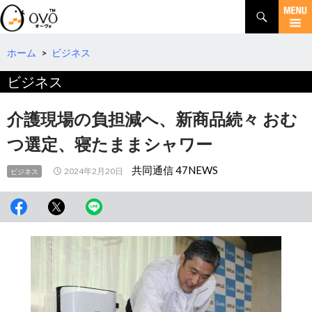
検
索
コ
ン
テ
ホーム
>
ビジネス
ン
ビジネス
ツ
へ
移
介護現場の負担減へ、新商品続々 おむ
動
つ選定、寝たままシャワー
共同通信 47NEWS
2024年2月20日
ビジネス