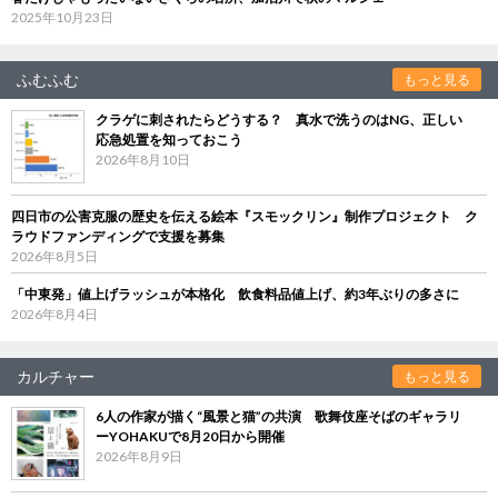
2025年10月23日
ふむふむ
もっと見る
クラゲに刺されたらどうする？ 真水で洗うのはNG、正しい
応急処置を知っておこう
2026年8月10日
四日市の公害克服の歴史を伝える絵本『スモックリン』制作プロジェクト ク
ラウドファンディングで支援を募集
2026年8月5日
「中東発」値上げラッシュが本格化 飲食料品値上げ、約3年ぶりの多さに
2026年8月4日
カルチャー
もっと見る
6人の作家が描く“風景と猫”の共演 歌舞伎座そばのギャラリ
ーYOHAKUで8月20日から開催
2026年8月9日