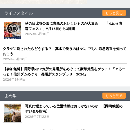
ライフスタイル
もっと見る
秋の日比谷公園に青森のおいしいものが大集合 「んめぇ青
森フェス」、9月18日から3日間
2026年8月10日
クラゲに刺されたらどうする？ 真水で洗うのはNG、正しい応急処置を知って
おこう
2026年8月10日
【参加無料】長野県内12カ所の発電所をめぐって豪華賞品をゲット！「ぐるー
っと！信州ダムめぐり 発電所スタンプラリー2026」
2026年8月9日
まめ学
もっと見る
写真に埋まっている位置情報はおっかないのか 【岡嶋教授の
デジタル指南】
2026年7月22日