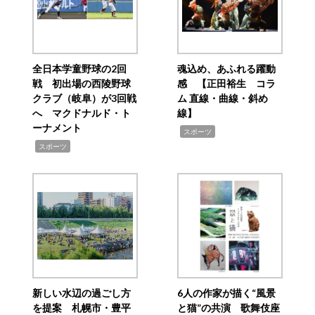
全日本学童野球の2回
魂込め、あふれる躍動
戦 初出場の西陵野球
感 【正田裕生 コラ
クラブ（岐阜）が3回戦
ム 直線・曲線・斜め
へ マクドナルド・ト
線】
ーナメント
,
スポーツ
,
スポーツ
新しい水辺の過ごし方
6人の作家が描く“風景
を提案 札幌市・豊平
と猫”の共演 歌舞伎座