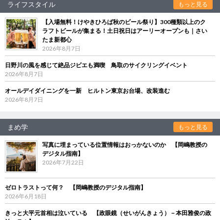
ライフスタイル
もっと見る
【入場無料！けやきひろば秋のビール祭り】300種類以上のク
ラフトビールが集まる！土日祝日はアーリーオープンも｜さい
たま新都心
2026年8月7日
日野川の風を感じて絶品ジビエも満喫 鳥取のサイクリングイベント
2026年8月7日
オールデイダイニングを一新 ヒルトン東京お台場、改装進む
2026年8月7日
まめ学
もっと見る
写真に埋まっている位置情報はおっかないのか 【岡嶋教授の
デジタル指南】
2026年7月22日
ゼロトラストって何？ 【岡嶋教授のデジタル指南】
2026年6月18日
きっと大平元首相は泣いている 【政眼鏡（せいがんきょう）－本田雅俊の政