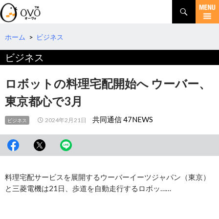
検
索
コ
ン
テ
ホーム
>
ビジネス
ン
ビジネス
ツ
へ
移
ロボットの料理宅配開始へ ウーバー、
動
東京都心で3月
共同通信 47NEWS
2024年2月21日
ビジネス
料理宅配サービスを展開するウーバーイーツジャパン（東京）
と三菱電機は21日、歩道を自動走行するロボッ……