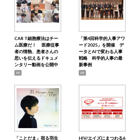
CAR T細胞療法はチー
「第4回科学的人事アワ
ム医療だ！ 医療従事
ード2025」を開催 デ
者の情熱、患者さんの
ータとAIで変わる人事
思いを伝えるドキュメ
戦略 科学的人事の最
ンタリー動画を公開中
新事例
PR
PR
「ことだま」宿る羽生
HIV/エイズにまつわる6