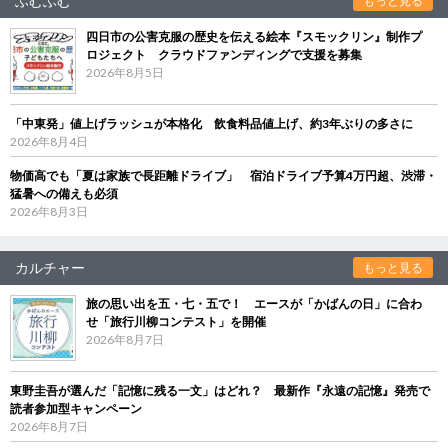
ふむふむ
もっと見る
四日市の公害克服の歴史を伝える絵本『スモックリン』制作プ
ロジェクト クラウドファンディングで支援を募集
2026年8月5日
「中東発」値上げラッシュが本格化 飲食料品値上げ、約3年ぶりの多さに
2026年8月4日
物価高でも「夏は家族で長距離ドライブ」 宿泊ドライブ予算4万円超、渋滞・
猛暑への備えも必須
2026年8月3日
カルチャー
もっと見る
旅の思い出を五・七・五で！ エースが「かばんの日」に合わ
せ「旅行川柳コンテスト」を開催
2026年8月7日
東野圭吾が選んだ「記憶に残る一文」はどれ？ 最新作『永遠の記憶』発売で
読者参加型キャンペーン
2026年8月7日