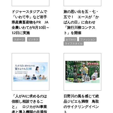
ドジャースタジアムで
旅の思い出を五・七・
「いわて牛」など岩手
五で！ エースが「か
県産農畜産物をPR JA
ばんの日」に合わせ
全農いわてが8月10日～
「旅行川柳コンテス
12日に実施
ト」を開催
,
,
,
,
,
スポーツ
ビジネス
おでかけ
ファッション
ライフスタイル
「人がAIに求めるのは
日野川の風を感じて絶
信頼し相談できるこ
品ジビエも満喫 鳥取
と」 ロジカがAI事業
のサイクリングイベン
者と導入機関の共通指
ト