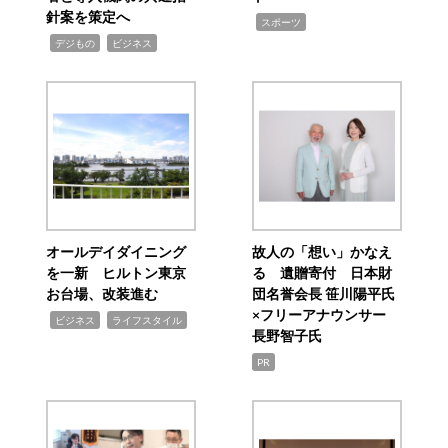
針案を策定へ
,
スポーツ
,
,
デジもの
ビジネス
オールデイダイニング
故人の「想い」かなえ
を一新 ヒルトン東京
る 遺贈寄付 日本財
お台場、改装進む
団名誉会長 笹川陽平氏
×フリーアナウンサー
,
,
ビジネス
ライフスタイル
長野智子氏
PR