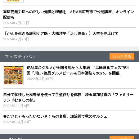
重症筋無力症への正しい知識と理解を 8月8日広島市で公開講座、オンライン
配信も
2026年7月31日
【がんを生きる緩和ケア医・大橋洋平「足し算命」】天空を見上げて
2026年7月28日
フェスティバル
もっと見る
絶品屋台グルメが全国各地から大集結 “庶民派食フェス”第4
回「川口×絶品グルメビール＆日本酒祭り2026」を開催
2026年4月15日
自分で収穫した秋野菜を使って芋煮作りを体験 埼玉県加須市の「ファミリー
ランドむさしの村」
2025年11月4日
春だけじゃもったいないさくらの名所、加治川で秋のマルシェ
2025年10月23日