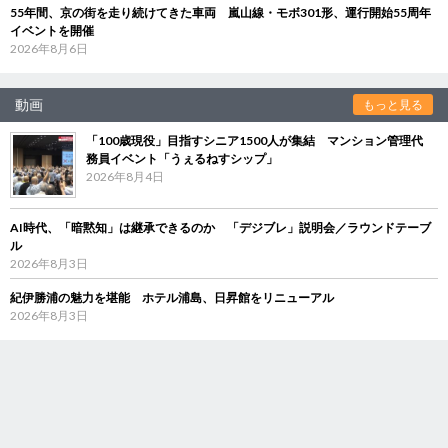
55年間、京の街を走り続けてきた車両 嵐山線・モボ301形、運行開始55周年
イベントを開催
2026年8月6日
動画
もっと見る
「100歳現役」目指すシニア1500人が集結 マンション管理代
務員イベント「うぇるねすシップ」
2026年8月4日
AI時代、「暗黙知」は継承できるのか 「デジブレ」説明会／ラウンドテーブ
ル
2026年8月3日
紀伊勝浦の魅力を堪能 ホテル浦島、日昇館をリニューアル
2026年8月3日