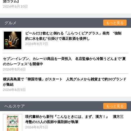
治コラム】
2026年6月10日
グルメ
もっと見る
ビールだけ飲むと倒れる「ふらつくビアグラス」発売 “強制
的に水を飲む”仕掛けで適正飲酒を後押し
2026年8月7日
セブン‐イレブン、カレー15商品を一斉投入 名店監修から冷製うどんまで“夏
のカレーフェス”を開催中
2026年8月6日
横浜高島屋で「韓国市場」がスタート 人気グルメから雑貨まで約30ブランド
が集結
2026年8月5日
ヘルスケア
もっと見る
現代書林から新刊『こんなときには、まず、漢方！』 漢方三
考塾の15人の医師や薬剤師が執筆
2026年8月5日