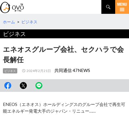
検
索
コ
ン
テ
ホーム
>
ビジネス
ン
ビジネス
ツ
へ
移
エネオスグループ会社、セクハラで会
動
長解任
共同通信 47NEWS
2024年2月21日
ビジネス
ENEOS（エネオス）ホールディングスのグループ会社で再生可
能エネルギー発電大手のジャパン・リニュー……