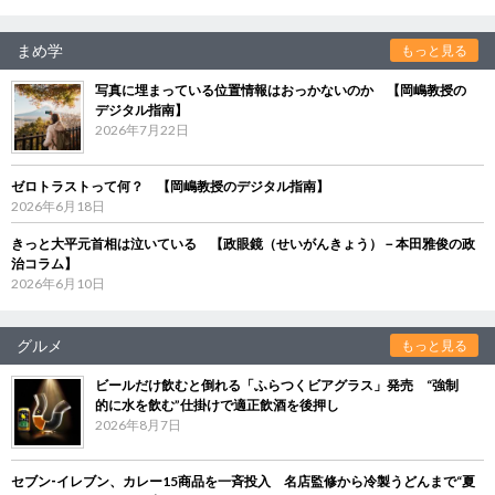
まめ学
もっと見る
写真に埋まっている位置情報はおっかないのか 【岡嶋教授の
デジタル指南】
2026年7月22日
ゼロトラストって何？ 【岡嶋教授のデジタル指南】
2026年6月18日
きっと大平元首相は泣いている 【政眼鏡（せいがんきょう）－本田雅俊の政
治コラム】
2026年6月10日
グルメ
もっと見る
ビールだけ飲むと倒れる「ふらつくビアグラス」発売 “強制
的に水を飲む”仕掛けで適正飲酒を後押し
2026年8月7日
セブン‐イレブン、カレー15商品を一斉投入 名店監修から冷製うどんまで“夏