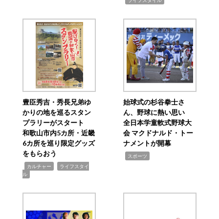
ライフスタイル
豊臣秀吉・秀長兄弟ゆ
始球式の杉谷拳士さ
かりの地を巡るスタン
ん、野球に熱い思い
プラリーがスタート
全日本学童軟式野球大
和歌山市内5カ所・近畿
会 マクドナルド・トー
6カ所を巡り限定グッズ
ナメントが開幕
をもらおう
,
スポーツ
,
,
カルチャー
ライフスタイ
ル