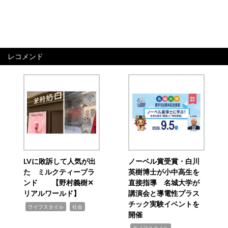
レコメンド
LVに敗訴して人気が出
ノーベル賞受賞・白川
た ミルクティーブラ
英樹博士が小中高生を
ンド 【野村義樹✕
直接指導 名城大学が
リアルワールド】
講演会と導電性プラス
チック実験イベントを
,
,
ライフスタイル
社会
開催
,