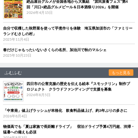
絶品屋台グルメが全国各地から大集結 “庶民派食フェス”第4
回「川口×絶品グルメビール＆日本酒祭り2026」を開催
2026年4月15日
自分で収穫した秋野菜を使って芋煮作りを体験 埼玉県加須市の「ファミリー
ランドむさしの村」
2025年11月4日
春だけじゃもったいないさくらの名所、加治川で秋のマルシェ
2025年10月23日
ふむふむ
もっと見る
四日市の公害克服の歴史を伝える絵本『スモックリン』制作プ
ロジェクト クラウドファンディングで支援を募集
2026年8月5日
「中東発」値上げラッシュが本格化 飲食料品値上げ、約3年ぶりの多さに
2026年8月4日
物価高でも「夏は家族で長距離ドライブ」 宿泊ドライブ予算4万円超、渋滞・
猛暑への備えも必須
2026年8月3日