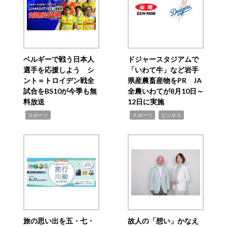
ベルギーで戦う日本人
ドジャースタジアムで
選手を応援しよう シ
「いわて牛」など岩手
ント＝トロイデン戦全
県産農畜産物をPR JA
試合をBS10が今季も無
全農いわてが8月10日～
料放送
12日に実施
,
,
,
スポーツ
スポーツ
ビジネス
旅の思い出を五・七・
故人の「想い」かなえ