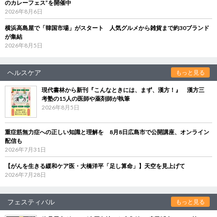
のカレーフェス”を開催中
2026年8月6日
横浜高島屋で「韓国市場」がスタート 人気グルメから雑貨まで約30ブランド
が集結
2026年8月5日
ヘルスケア
もっと見る
現代書林から新刊『こんなときには、まず、漢方！』 漢方三
考塾の15人の医師や薬剤師が執筆
2026年8月5日
重症筋無力症への正しい知識と理解を 8月8日広島市で公開講座、オンライン
配信も
2026年7月31日
【がんを生きる緩和ケア医・大橋洋平「足し算命」】天空を見上げて
2026年7月28日
フェスティバル
もっと見る