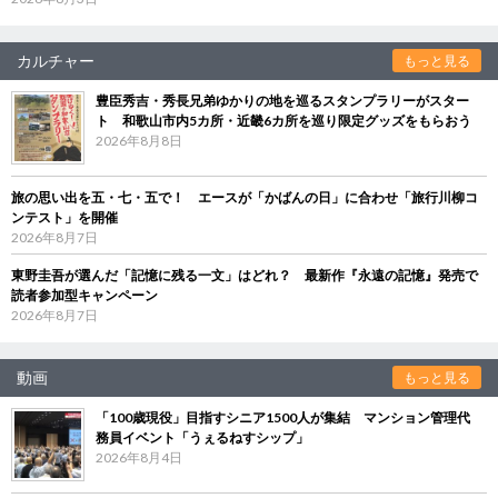
カルチャー
もっと見る
豊臣秀吉・秀長兄弟ゆかりの地を巡るスタンプラリーがスター
ト 和歌山市内5カ所・近畿6カ所を巡り限定グッズをもらおう
2026年8月8日
旅の思い出を五・七・五で！ エースが「かばんの日」に合わせ「旅行川柳コ
ンテスト」を開催
2026年8月7日
東野圭吾が選んだ「記憶に残る一文」はどれ？ 最新作『永遠の記憶』発売で
読者参加型キャンペーン
2026年8月7日
動画
もっと見る
「100歳現役」目指すシニア1500人が集結 マンション管理代
務員イベント「うぇるねすシップ」
2026年8月4日