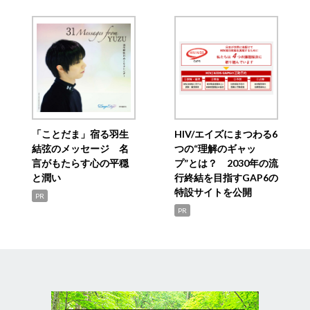
「ことだま」宿る羽生
HIV/エイズにまつわる6
結弦のメッセージ 名
つの“理解のギャッ
言がもたらす心の平穏
プ”とは？ 2030年の流
と潤い
行終結を目指すGAP6の
特設サイトを公開
PR
PR