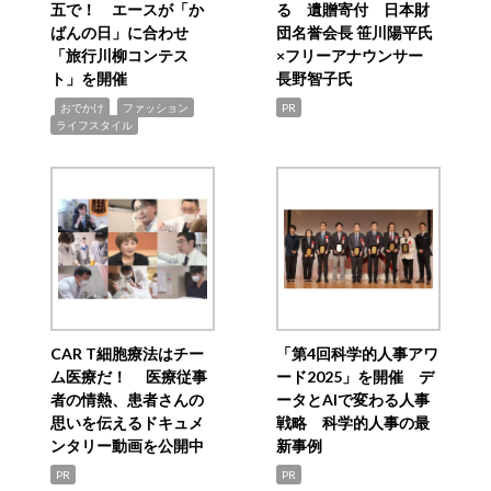
五で！ エースが「か
る 遺贈寄付 日本財
ばんの日」に合わせ
団名誉会長 笹川陽平氏
「旅行川柳コンテス
×フリーアナウンサー
ト」を開催
長野智子氏
,
,
,
おでかけ
ファッション
PR
ライフスタイル
CAR T細胞療法はチー
「第4回科学的人事アワ
ム医療だ！ 医療従事
ード2025」を開催 デ
者の情熱、患者さんの
ータとAIで変わる人事
思いを伝えるドキュメ
戦略 科学的人事の最
ンタリー動画を公開中
新事例
PR
PR