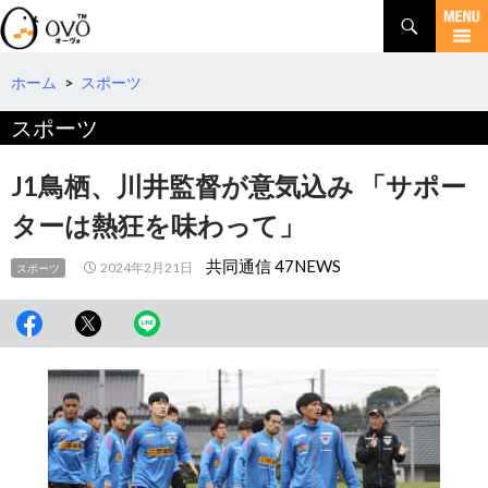
検
索
コ
ン
テ
ホーム
>
スポーツ
ン
スポーツ
ツ
へ
移
J1鳥栖、川井監督が意気込み 「サポー
動
ターは熱狂を味わって」
共同通信 47NEWS
2024年2月21日
スポーツ