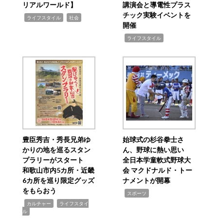
リアルワールド】
講演会と導電性プラス
チック実験イベントを
,
,
ライフスタイル
社会
開催
,
ライフスタイル
豊臣秀吉・秀長兄弟ゆ
始球式の杉谷拳士さ
かりの地を巡るスタン
ん、野球に熱い思い
プラリーがスタート
全日本学童軟式野球大
和歌山市内5カ所・近畿
会 マクドナルド・トー
6カ所を巡り限定グッズ
ナメントが開幕
をもらおう
,
スポーツ
,
,
カルチャー
ライフスタイ
ル