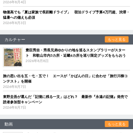
2026年8月4日
物価高でも「夏は家族で長距離ドライブ」 宿泊ドライブ予算4万円超、渋滞・
猛暑への備えも必須
2026年8月3日
カルチャー
もっと見る
豊臣秀吉・秀長兄弟ゆかりの地を巡るスタンプラリーがスター
ト 和歌山市内5カ所・近畿6カ所を巡り限定グッズをもらおう
2026年8月8日
旅の思い出を五・七・五で！ エースが「かばんの日」に合わせ「旅行川柳コ
ンテスト」を開催
2026年8月7日
東野圭吾が選んだ「記憶に残る一文」はどれ？ 最新作『永遠の記憶』発売で
読者参加型キャンペーン
2026年8月7日
動画
もっと見る