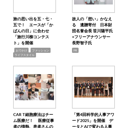
旅の思い出を五・七・
故人の「想い」かなえ
五で！ エースが「か
る 遺贈寄付 日本財
ばんの日」に合わせ
団名誉会長 笹川陽平氏
「旅行川柳コンテス
×フリーアナウンサー
ト」を開催
長野智子氏
,
,
,
おでかけ
ファッション
PR
ライフスタイル
CAR T細胞療法はチー
「第4回科学的人事アワ
ム医療だ！ 医療従事
ード2025」を開催 デ
者の情熱、患者さんの
ータとAIで変わる人事