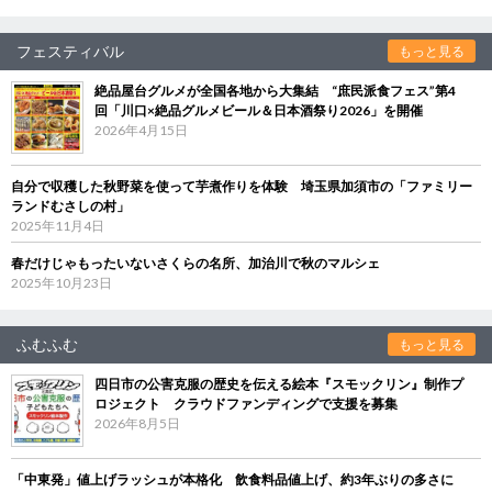
フェスティバル
もっと見る
絶品屋台グルメが全国各地から大集結 “庶民派食フェス”第4
回「川口×絶品グルメビール＆日本酒祭り2026」を開催
2026年4月15日
自分で収穫した秋野菜を使って芋煮作りを体験 埼玉県加須市の「ファミリー
ランドむさしの村」
2025年11月4日
春だけじゃもったいないさくらの名所、加治川で秋のマルシェ
2025年10月23日
ふむふむ
もっと見る
四日市の公害克服の歴史を伝える絵本『スモックリン』制作プ
ロジェクト クラウドファンディングで支援を募集
2026年8月5日
「中東発」値上げラッシュが本格化 飲食料品値上げ、約3年ぶりの多さに