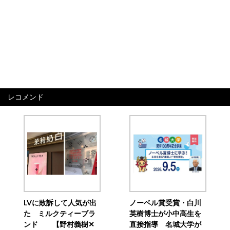
レコメンド
LVに敗訴して人気が出
ノーベル賞受賞・白川
た ミルクティーブラ
英樹博士が小中高生を
ンド 【野村義樹✕
直接指導 名城大学が