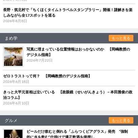
長野・筑北村で「ちくほくタイムトラベルスタンプラリー」開催！謎解きを楽
しみながら全17スポットを巡る
2026年8月8日
まめ学
もっと見る
写真に埋まっている位置情報はおっかないのか 【岡嶋教授の
デジタル指南】
2026年7月22日
ゼロトラストって何？ 【岡嶋教授のデジタル指南】
2026年6月18日
きっと大平元首相は泣いている 【政眼鏡（せいがんきょう）－本田雅俊の政
治コラム】
2026年6月10日
グルメ
もっと見る
ビールだけ飲むと倒れる「ふらつくビアグラス」発売 “強制
的に水を飲む”仕掛けで適正飲酒を後押し