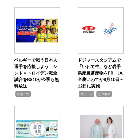
ベルギーで戦う日本人
ドジャースタジアムで
選手を応援しよう シ
「いわて牛」など岩手
ント＝トロイデン戦全
県産農畜産物をPR JA
試合をBS10が今季も無
全農いわてが8月10日～
料放送
12日に実施
,
,
,
スポーツ
スポーツ
ビジネス