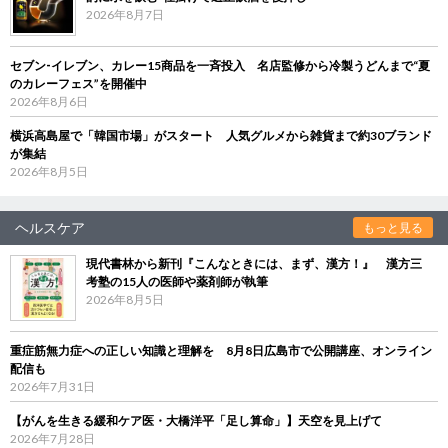
2026年8月7日
セブン‐イレブン、カレー15商品を一斉投入 名店監修から冷製うどんまで“夏
のカレーフェス”を開催中
2026年8月6日
横浜高島屋で「韓国市場」がスタート 人気グルメから雑貨まで約30ブランド
が集結
2026年8月5日
ヘルスケア
もっと見る
現代書林から新刊『こんなときには、まず、漢方！』 漢方三
考塾の15人の医師や薬剤師が執筆
2026年8月5日
重症筋無力症への正しい知識と理解を 8月8日広島市で公開講座、オンライン
配信も
2026年7月31日
【がんを生きる緩和ケア医・大橋洋平「足し算命」】天空を見上げて
2026年7月28日