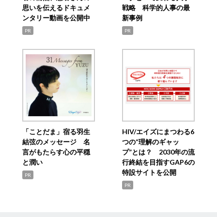
思いを伝えるドキュメ
戦略 科学的人事の最
ンタリー動画を公開中
新事例
PR
PR
「ことだま」宿る羽生
HIV/エイズにまつわる6
結弦のメッセージ 名
つの“理解のギャッ
言がもたらす心の平穏
プ”とは？ 2030年の流
と潤い
行終結を目指すGAP6の
特設サイトを公開
PR
PR