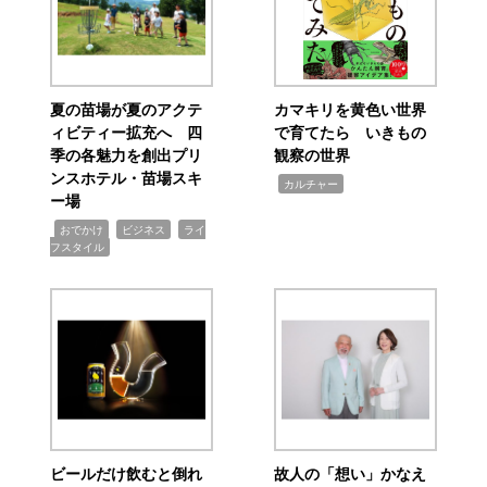
夏の苗場が夏のアクテ
カマキリを黄色い世界
ィビティー拡充へ 四
で育てたら いきもの
季の各魅力を創出プリ
観察の世界
ンスホテル・苗場スキ
,
カルチャー
ー場
,
,
,
おでかけ
ビジネス
ライ
フスタイル
ビールだけ飲むと倒れ
故人の「想い」かなえ