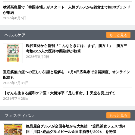
横浜高島屋で「韓国市場」がスタート 人気グルメから雑貨まで約30ブランド
が集結
2026年8月5日
ヘルスケア
もっと見る
現代書林から新刊『こんなときには、まず、漢方！』 漢方三
考塾の15人の医師や薬剤師が執筆
2026年8月5日
重症筋無力症への正しい知識と理解を 8月8日広島市で公開講座、オンライン
配信も
2026年7月31日
【がんを生きる緩和ケア医・大橋洋平「足し算命」】天空を見上げて
2026年7月28日
フェスティバル
もっと見る
絶品屋台グルメが全国各地から大集結 “庶民派食フェス”第4
回「川口×絶品グルメビール＆日本酒祭り2026」を開催