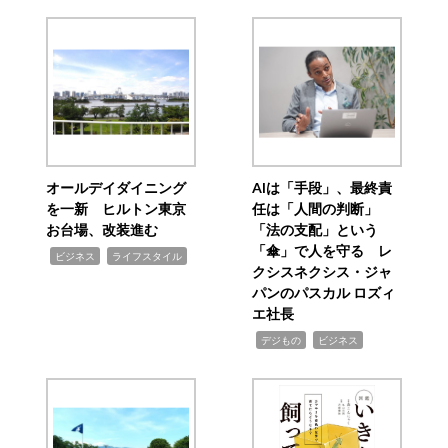
オールデイダイニング
AIは「手段」、最終責
を一新 ヒルトン東京
任は「人間の判断」
お台場、改装進む
「法の支配」という
「傘」で人を守る レ
,
,
ビジネス
ライフスタイル
クシスネクシス・ジャ
パンのパスカル ロズィ
エ社長
,
,
デジもの
ビジネス