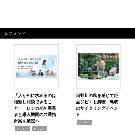
レコメンド
「人がAIに求めるのは
日野川の風を感じて絶
信頼し相談できるこ
品ジビエも満喫 鳥取
と」 ロジカがAI事業
のサイクリングイベン
者と導入機関の共通指
ト
針案を策定へ
,
スポーツ
,
,
デジもの
ビジネス