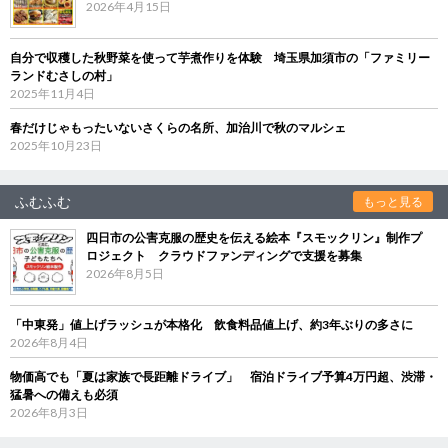
2026年4月15日
自分で収穫した秋野菜を使って芋煮作りを体験 埼玉県加須市の「ファミリー
ランドむさしの村」
2025年11月4日
春だけじゃもったいないさくらの名所、加治川で秋のマルシェ
2025年10月23日
ふむふむ
もっと見る
四日市の公害克服の歴史を伝える絵本『スモックリン』制作プ
ロジェクト クラウドファンディングで支援を募集
2026年8月5日
「中東発」値上げラッシュが本格化 飲食料品値上げ、約3年ぶりの多さに
2026年8月4日
物価高でも「夏は家族で長距離ドライブ」 宿泊ドライブ予算4万円超、渋滞・
猛暑への備えも必須
2026年8月3日