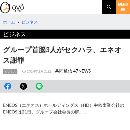
検
索
コ
ン
テ
ホーム
>
ビジネス
ン
ビジネス
ツ
へ
移
グループ首脳3人がセクハラ、エネオ
動
ス謝罪
共同通信 47NEWS
2024年2月21日
ビジネス
ENEOS（エネオス）ホールディングス（HD）中核事業会社の
ENEOSは21日、グループ会社会長の解……