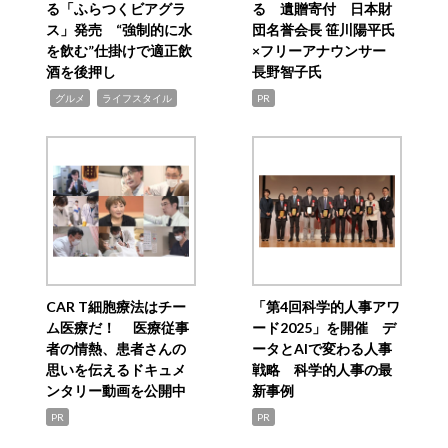
る「ふらつくビアグラ
る 遺贈寄付 日本財
ス」発売 “強制的に水
団名誉会長 笹川陽平氏
を飲む”仕掛けで適正飲
×フリーアナウンサー
酒を後押し
長野智子氏
,
,
グルメ
ライフスタイル
PR
CAR T細胞療法はチー
「第4回科学的人事アワ
ム医療だ！ 医療従事
ード2025」を開催 デ
者の情熱、患者さんの
ータとAIで変わる人事
思いを伝えるドキュメ
戦略 科学的人事の最
ンタリー動画を公開中
新事例
PR
PR