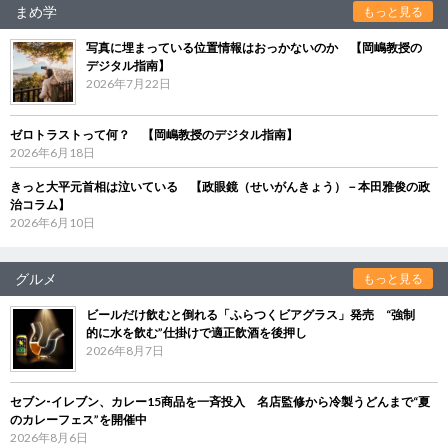
まめ学
もっと見る
写真に埋まっている位置情報はおっかないのか 【岡嶋教授の
デジタル指南】
2026年7月22日
ゼロトラストって何？ 【岡嶋教授のデジタル指南】
2026年6月18日
きっと大平元首相は泣いている 【政眼鏡（せいがんきょう）－本田雅俊の政
治コラム】
2026年6月10日
グルメ
もっと見る
ビールだけ飲むと倒れる「ふらつくビアグラス」発売 “強制
的に水を飲む”仕掛けで適正飲酒を後押し
2026年8月7日
セブン‐イレブン、カレー15商品を一斉投入 名店監修から冷製うどんまで“夏
のカレーフェス”を開催中
2026年8月6日