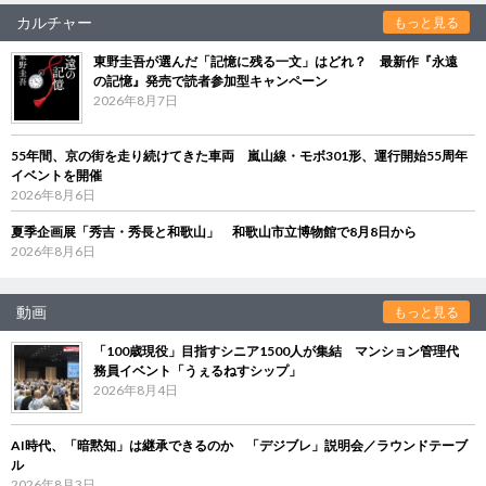
カルチャー
もっと見る
東野圭吾が選んだ「記憶に残る一文」はどれ？ 最新作『永遠
の記憶』発売で読者参加型キャンペーン
2026年8月7日
55年間、京の街を走り続けてきた車両 嵐山線・モボ301形、運行開始55周年
イベントを開催
2026年8月6日
夏季企画展「秀吉・秀長と和歌山」 和歌山市立博物館で8月8日から
2026年8月6日
動画
もっと見る
「100歳現役」目指すシニア1500人が集結 マンション管理代
務員イベント「うぇるねすシップ」
2026年8月4日
AI時代、「暗黙知」は継承できるのか 「デジブレ」説明会／ラウンドテーブ
ル
2026年8月3日