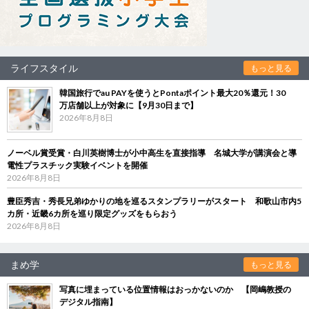
ライフスタイル
もっと見る
韓国旅行でau PAYを使うとPontaポイント最大20％還元！30
万店舗以上が対象に【9月30日まで】
2026年8月8日
ノーベル賞受賞・白川英樹博士が小中高生を直接指導 名城大学が講演会と導
電性プラスチック実験イベントを開催
2026年8月8日
豊臣秀吉・秀長兄弟ゆかりの地を巡るスタンプラリーがスタート 和歌山市内5
カ所・近畿6カ所を巡り限定グッズをもらおう
2026年8月8日
まめ学
もっと見る
写真に埋まっている位置情報はおっかないのか 【岡嶋教授の
デジタル指南】