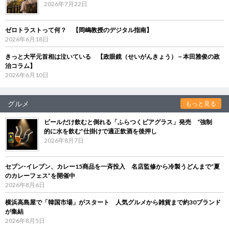
2026年7月22日
ゼロトラストって何？ 【岡嶋教授のデジタル指南】
2026年6月18日
きっと大平元首相は泣いている 【政眼鏡（せいがんきょう）－本田雅俊の政
治コラム】
2026年6月10日
グルメ
もっと見る
ビールだけ飲むと倒れる「ふらつくビアグラス」発売 “強制
的に水を飲む”仕掛けで適正飲酒を後押し
2026年8月7日
セブン‐イレブン、カレー15商品を一斉投入 名店監修から冷製うどんまで“夏
のカレーフェス”を開催中
2026年8月6日
横浜高島屋で「韓国市場」がスタート 人気グルメから雑貨まで約30ブランド
が集結
2026年8月5日