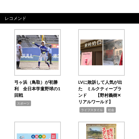
レコメンド
弓ヶ浜（鳥取）が初勝
LVに敗訴して人気が出
利 全日本学童野球の1
た ミルクティーブラ
回戦
ンド 【野村義樹✕
リアルワールド】
,
スポーツ
,
,
ライフスタイル
社会