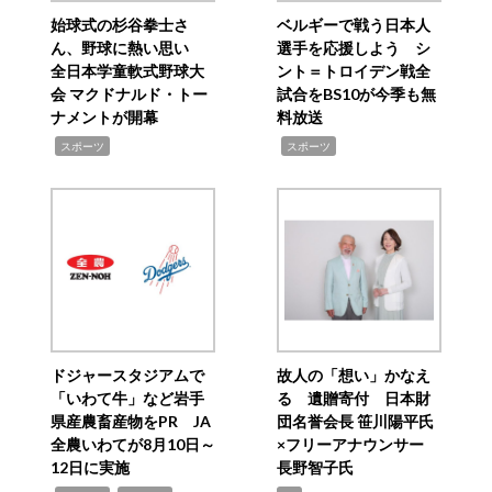
始球式の杉谷拳士さ
ベルギーで戦う日本人
ん、野球に熱い思い
選手を応援しよう シ
全日本学童軟式野球大
ント＝トロイデン戦全
会 マクドナルド・トー
試合をBS10が今季も無
ナメントが開幕
料放送
,
,
スポーツ
スポーツ
ドジャースタジアムで
故人の「想い」かなえ
「いわて牛」など岩手
る 遺贈寄付 日本財
県産農畜産物をPR JA
団名誉会長 笹川陽平氏
全農いわてが8月10日～
×フリーアナウンサー
12日に実施
長野智子氏