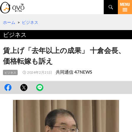
検
索
コ
ン
テ
ホーム
>
ビジネス
ン
ビジネス
ツ
へ
移
賃上げ「去年以上の成果」 十倉会長、
動
価格転嫁も訴え
共同通信 47NEWS
2024年2月21日
ビジネス