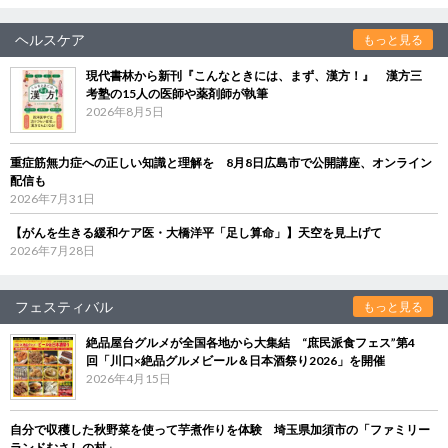
ヘルスケア
もっと見る
現代書林から新刊『こんなときには、まず、漢方！』 漢方三
考塾の15人の医師や薬剤師が執筆
2026年8月5日
重症筋無力症への正しい知識と理解を 8月8日広島市で公開講座、オンライン
配信も
2026年7月31日
【がんを生きる緩和ケア医・大橋洋平「足し算命」】天空を見上げて
2026年7月28日
フェスティバル
もっと見る
絶品屋台グルメが全国各地から大集結 “庶民派食フェス”第4
回「川口×絶品グルメビール＆日本酒祭り2026」を開催
2026年4月15日
自分で収穫した秋野菜を使って芋煮作りを体験 埼玉県加須市の「ファミリー
ランドむさしの村」