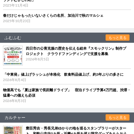
2025年11月4日
春だけじゃもったいないさくらの名所、加治川で秋のマルシェ
2025年10月23日
ふむふむ
もっと見る
四日市の公害克服の歴史を伝える絵本『スモックリン』制作プ
ロジェクト クラウドファンディングで支援を募集
2026年8月5日
「中東発」値上げラッシュが本格化 飲食料品値上げ、約3年ぶりの多さに
2026年8月4日
物価高でも「夏は家族で長距離ドライブ」 宿泊ドライブ予算4万円超、渋滞・
猛暑への備えも必須
2026年8月3日
カルチャー
もっと見る
豊臣秀吉・秀長兄弟ゆかりの地を巡るスタンプラリーがスター
ト 和歌山市内5カ所・近畿6カ所を巡り限定グッズをもらおう