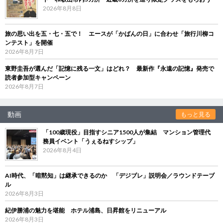
2026年8月8日
旅の思い出を五・七・五で！ エースが「かばんの日」に合わせ「旅行川柳コ
ンテスト」を開催
2026年8月7日
東野圭吾が選んだ「記憶に残る一文」はどれ？ 最新作『永遠の記憶』発売で
読者参加型キャンペーン
2026年8月7日
動画
もっと見る
「100歳現役」目指すシニア1500人が集結 マンション管理代
務員イベント「うぇるねすシップ」
2026年8月4日
AI時代、「暗黙知」は継承できるのか 「デジブレ」説明会／ラウンドテーブ
ル
2026年8月3日
紀伊勝浦の魅力を堪能 ホテル浦島、日昇館をリニューアル
2026年8月3日