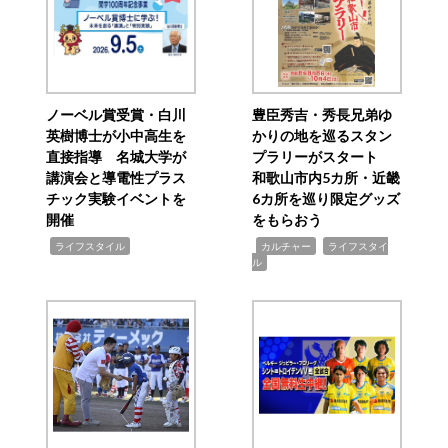
ノーベル賞受賞・白川
豊臣秀吉・秀長兄弟ゆ
英樹博士が小中高生を
かりの地を巡るスタン
直接指導 名城大学が
プラリーがスタート
講演会と導電性プラス
和歌山市内5カ所・近畿
チック実験イベントを
6カ所を巡り限定グッズ
開催
をもらおう
,
,
,
ライフスタイル
カルチャー
ライフスタイ
ル