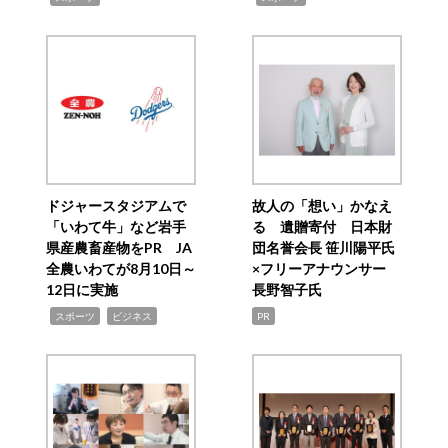
ドジャースタジアムで
故人の「想い」かなえ
「いわて牛」など岩手
る 遺贈寄付 日本財
県産農畜産物をPR JA
団名誉会長 笹川陽平氏
全農いわてが8月10日～
×フリーアナウンサー
12日に実施
長野智子氏
,
,
スポーツ
ビジネス
PR