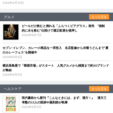
2026年6月10日
グルメ
もっと見る
ビールだけ飲むと倒れる「ふらつくビアグラス」発売 “強制
的に水を飲む”仕掛けで適正飲酒を後押し
2026年8月7日
セブン‐イレブン、カレー15商品を一斉投入 名店監修から冷製うどんまで“夏
のカレーフェス”を開催中
2026年8月6日
横浜高島屋で「韓国市場」がスタート 人気グルメから雑貨まで約30ブランド
が集結
2026年8月5日
ヘルスケア
もっと見る
現代書林から新刊『こんなときには、まず、漢方！』 漢方三
考塾の15人の医師や薬剤師が執筆
2026年8月5日