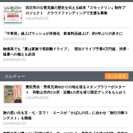
四日市の公害克服の歴史を伝える絵本『スモックリン』制作プ
ロジェクト クラウドファンディングで支援を募集
2026年8月5日
「中東発」値上げラッシュが本格化 飲食料品値上げ、約3年ぶりの多さに
2026年8月4日
物価高でも「夏は家族で長距離ドライブ」 宿泊ドライブ予算4万円超、渋滞・
猛暑への備えも必須
2026年8月3日
カルチャー
もっと見る
豊臣秀吉・秀長兄弟ゆかりの地を巡るスタンプラリーがスター
ト 和歌山市内5カ所・近畿6カ所を巡り限定グッズをもらおう
2026年8月8日
旅の思い出を五・七・五で！ エースが「かばんの日」に合わせ「旅行川柳コ
ンテスト」を開催
2026年8月7日