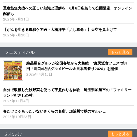
重症筋無力症への正しい知識と理解を 8月8日広島市で公開講座、オンライン
配信も
2026年7月31日
【がんを生きる緩和ケア医・大橋洋平「足し算命」】天空を見上げて
2026年7月28日
フェスティバル
もっと見る
絶品屋台グルメが全国各地から大集結 “庶民派食フェス”第4
回「川口×絶品グルメビール＆日本酒祭り2026」を開催
2026年4月15日
自分で収穫した秋野菜を使って芋煮作りを体験 埼玉県加須市の「ファミリー
ランドむさしの村」
2025年11月4日
春だけじゃもったいないさくらの名所、加治川で秋のマルシェ
2025年10月23日
ふむふむ
もっと見る