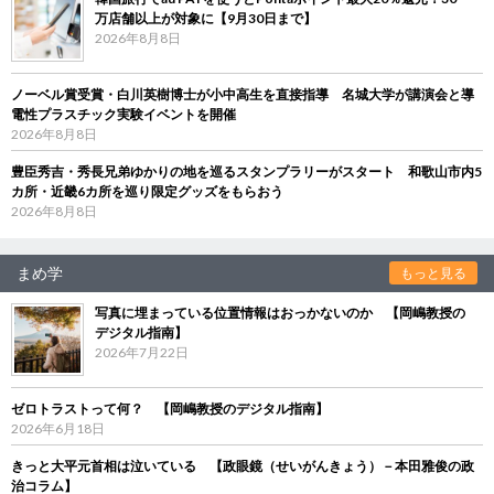
万店舗以上が対象に【9月30日まで】
2026年8月8日
ノーベル賞受賞・白川英樹博士が小中高生を直接指導 名城大学が講演会と導
電性プラスチック実験イベントを開催
2026年8月8日
豊臣秀吉・秀長兄弟ゆかりの地を巡るスタンプラリーがスタート 和歌山市内5
カ所・近畿6カ所を巡り限定グッズをもらおう
2026年8月8日
まめ学
もっと見る
写真に埋まっている位置情報はおっかないのか 【岡嶋教授の
デジタル指南】
2026年7月22日
ゼロトラストって何？ 【岡嶋教授のデジタル指南】
2026年6月18日
きっと大平元首相は泣いている 【政眼鏡（せいがんきょう）－本田雅俊の政
治コラム】