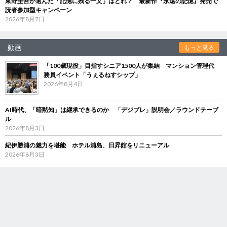
東野圭吾が選んだ「記憶に残る一文」はどれ？ 最新作『永遠の記憶』発売で
読者参加型キャンペーン
2026年8月7日
動画
もっと見る
「100歳現役」目指すシニア1500人が集結 マンション管理代
務員イベント「うぇるねすシップ」
2026年8月4日
AI時代、「暗黙知」は継承できるのか 「デジブレ」説明会／ラウンドテーブ
ル
2026年8月3日
紀伊勝浦の魅力を堪能 ホテル浦島、日昇館をリニューアル
2026年8月3日