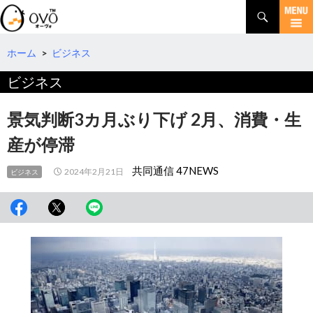
検
索
コ
ン
テ
ホーム
>
ビジネス
ン
ビジネス
ツ
へ
移
景気判断3カ月ぶり下げ 2月、消費・生
動
産が停滞
共同通信 47NEWS
2024年2月21日
ビジネス