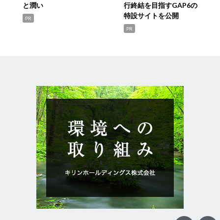
と潤い
行終結を目指すGAP6の
特設サイトを公開
PR
PR