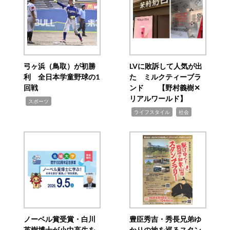
弓ヶ浜（鳥取）が初勝
LVに敗訴して人気が出
利 全日本学童野球の1
た ミルクティーブラ
回戦
ンド 【野村義樹✕
リアルワールド】
,
スポーツ
,
,
ライフスタイル
社会
ノーベル賞受賞・白川
豊臣秀吉・秀長兄弟ゆ
英樹博士が小中高生を
かりの地を巡るスタン