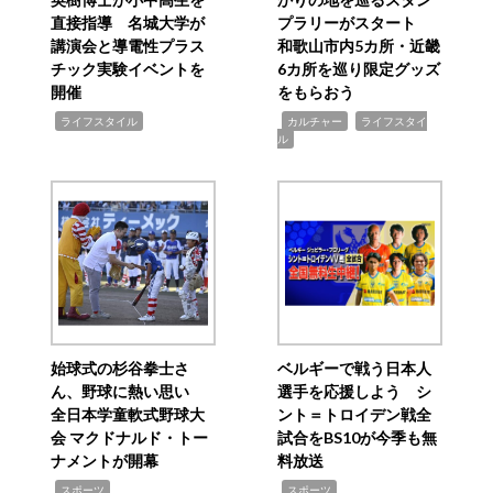
直接指導 名城大学が
プラリーがスタート
講演会と導電性プラス
和歌山市内5カ所・近畿
チック実験イベントを
6カ所を巡り限定グッズ
開催
をもらおう
,
,
,
ライフスタイル
カルチャー
ライフスタイ
ル
始球式の杉谷拳士さ
ベルギーで戦う日本人
ん、野球に熱い思い
選手を応援しよう シ
全日本学童軟式野球大
ント＝トロイデン戦全
会 マクドナルド・トー
試合をBS10が今季も無
ナメントが開幕
料放送
,
,
スポーツ
スポーツ