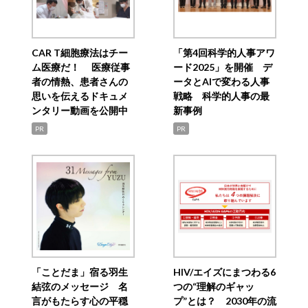
CAR T細胞療法はチー
「第4回科学的人事アワ
ム医療だ！ 医療従事
ード2025」を開催 デ
者の情熱、患者さんの
ータとAIで変わる人事
思いを伝えるドキュメ
戦略 科学的人事の最
ンタリー動画を公開中
新事例
PR
PR
「ことだま」宿る羽生
HIV/エイズにまつわる6
結弦のメッセージ 名
つの“理解のギャッ
言がもたらす心の平穏
プ”とは？ 2030年の流