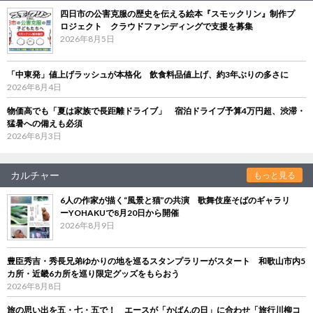
四日市の公害克服の歴史を伝える絵本『スモックリン』制作プ
ロジェクト クラウドファンディングで支援を募集
2026年8月5日
「中東発」値上げラッシュが本格化 飲食料品値上げ、約3年ぶりの多さに
2026年8月4日
物価高でも「夏は家族で長距離ドライブ」 宿泊ドライブ予算4万円超、渋滞・
猛暑への備えも必須
2026年8月3日
カルチャー
もっと見る
6人の作家が描く“風景と猫”の共演 歌舞伎座そばのギャラリ
ーYOHAKUで8月20日から開催
2026年8月9日
豊臣秀吉・秀長兄弟ゆかりの地を巡るスタンプラリーがスタート 和歌山市内5
カ所・近畿6カ所を巡り限定グッズをもらおう
2026年8月8日
旅の思い出を五・七・五で！ エースが「かばんの日」に合わせ「旅行川柳コ