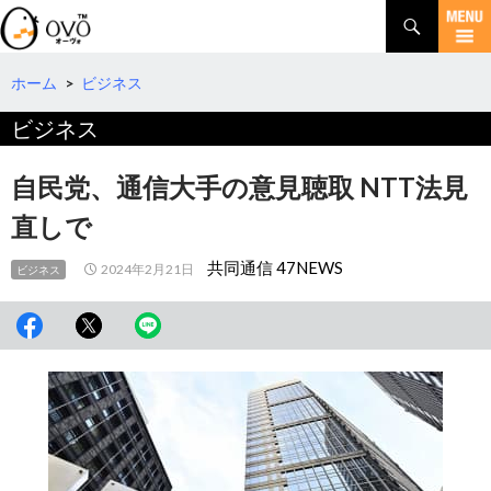
検
索
コ
ン
テ
ホーム
>
ビジネス
ン
ビジネス
ツ
へ
移
自民党、通信大手の意見聴取 NTT法見
動
直しで
共同通信 47NEWS
2024年2月21日
ビジネス