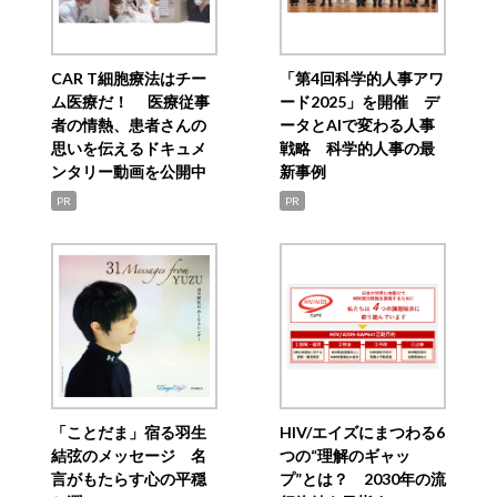
CAR T細胞療法はチー
「第4回科学的人事アワ
ム医療だ！ 医療従事
ード2025」を開催 デ
者の情熱、患者さんの
ータとAIで変わる人事
思いを伝えるドキュメ
戦略 科学的人事の最
ンタリー動画を公開中
新事例
PR
PR
「ことだま」宿る羽生
HIV/エイズにまつわる6
結弦のメッセージ 名
つの“理解のギャッ
言がもたらす心の平穏
プ”とは？ 2030年の流