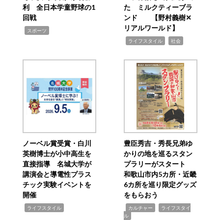
利 全日本学童野球の1
た ミルクティーブラ
回戦
ンド 【野村義樹✕
リアルワールド】
,
スポーツ
,
,
ライフスタイル
社会
ノーベル賞受賞・白川
豊臣秀吉・秀長兄弟ゆ
英樹博士が小中高生を
かりの地を巡るスタン
直接指導 名城大学が
プラリーがスタート
講演会と導電性プラス
和歌山市内5カ所・近畿
チック実験イベントを
6カ所を巡り限定グッズ
開催
をもらおう
,
,
,
ライフスタイル
カルチャー
ライフスタイ
ル