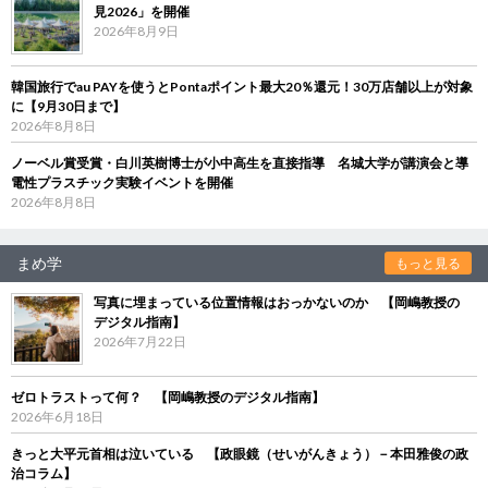
見2026」を開催
2026年8月9日
韓国旅行でau PAYを使うとPontaポイント最大20％還元！30万店舗以上が対象
に【9月30日まで】
2026年8月8日
ノーベル賞受賞・白川英樹博士が小中高生を直接指導 名城大学が講演会と導
電性プラスチック実験イベントを開催
2026年8月8日
まめ学
もっと見る
写真に埋まっている位置情報はおっかないのか 【岡嶋教授の
デジタル指南】
2026年7月22日
ゼロトラストって何？ 【岡嶋教授のデジタル指南】
2026年6月18日
きっと大平元首相は泣いている 【政眼鏡（せいがんきょう）－本田雅俊の政
治コラム】