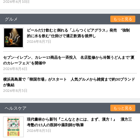
2026年6月10日
グルメ
もっと見る
ビールだけ飲むと倒れる「ふらつくビアグラス」発売 “強制
的に水を飲む”仕掛けで適正飲酒を後押し
2026年8月7日
セブン‐イレブン、カレー15商品を一斉投入 名店監修から冷製うどんまで“夏
のカレーフェス”を開催中
2026年8月6日
横浜高島屋で「韓国市場」がスタート 人気グルメから雑貨まで約30ブランド
が集結
2026年8月5日
ヘルスケア
もっと見る
現代書林から新刊『こんなときには、まず、漢方！』 漢方三
考塾の15人の医師や薬剤師が執筆
2026年8月5日