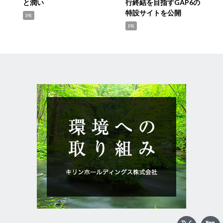
と潤い
行終結を目指すGAP6の
特設サイトを公開
PR
PR