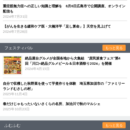
重症筋無力症への正しい知識と理解を 8月8日広島市で公開講座、オンライン
配信も
2026年7月31日
【がんを生きる緩和ケア医・大橋洋平「足し算命」】天空を見上げて
2026年7月28日
フェスティバル
もっと見る
絶品屋台グルメが全国各地から大集結 “庶民派食フェス”第4
回「川口×絶品グルメビール＆日本酒祭り2026」を開催
2026年4月15日
自分で収穫した秋野菜を使って芋煮作りを体験 埼玉県加須市の「ファミリー
ランドむさしの村」
2025年11月4日
春だけじゃもったいないさくらの名所、加治川で秋のマルシェ
2025年10月23日
ふむふむ
もっと見る