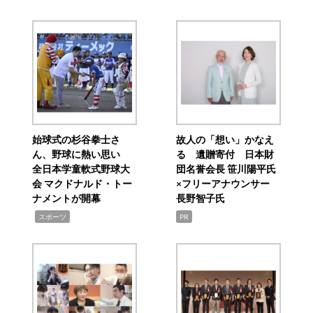
始球式の杉谷拳士さ
故人の「想い」かなえ
ん、野球に熱い思い
る 遺贈寄付 日本財
全日本学童軟式野球大
団名誉会長 笹川陽平氏
会 マクドナルド・トー
×フリーアナウンサー
ナメントが開幕
長野智子氏
,
スポーツ
PR