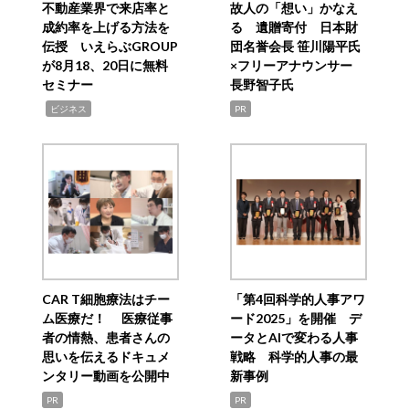
不動産業界で来店率と
故人の「想い」かなえ
成約率を上げる方法を
る 遺贈寄付 日本財
伝授 いえらぶGROUP
団名誉会長 笹川陽平氏
が8月18、20日に無料
×フリーアナウンサー
セミナー
長野智子氏
,
ビジネス
PR
CAR T細胞療法はチー
「第4回科学的人事アワ
ム医療だ！ 医療従事
ード2025」を開催 デ
者の情熱、患者さんの
ータとAIで変わる人事
思いを伝えるドキュメ
戦略 科学的人事の最
ンタリー動画を公開中
新事例
PR
PR