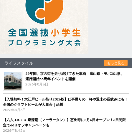
ライフスタイル
もっと見る
55年間、京の街を走り続けてきた車両 嵐山線・モボ301形、
運行開始55周年イベントを開催
2026年8月6日
【入場無料！大江戸ビール祭り2026秋】仕事帰りの一杯や週末の昼飲みにも！
全国のクラフトビールが大集合｜品川
2026年8月6日
【六六-LIULIU-麻辣湯（マーラータン）】恵比寿に8月6日オープン！6日間限
定で66％オフキャンペーンも
2026年8月5日