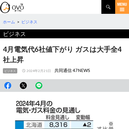
検
索
コ
ン
テ
ホーム
>
ビジネス
ン
ビジネス
ツ
へ
移
4月電気代6社値下がり ガスは大手全4
動
社上昇
共同通信 47NEWS
2024年2月21日
ビジネス