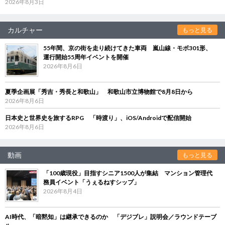
2026年8月3日
カルチャー
もっと見る
55年間、京の街を走り続けてきた車両 嵐山線・モボ301形、
運行開始55周年イベントを開催
2026年8月6日
夏季企画展「秀吉・秀長と和歌山」 和歌山市立博物館で8月8日から
2026年8月6日
日本史と世界史を旅するRPG 「時渡り」、iOS/Androidで配信開始
2026年8月6日
動画
もっと見る
「100歳現役」目指すシニア1500人が集結 マンション管理代
務員イベント「うぇるねすシップ」
2026年8月4日
AI時代、「暗黙知」は継承できるのか 「デジブレ」説明会／ラウンドテーブ