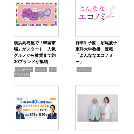
横浜高島屋で「韓国市
行革甲子園 沼尾波子
場」がスタート 人気
東洋大学教授 連載
グルメから雑貨まで約
「よんななエコノミ
30ブランドが集結
ー」
,
,
,
,
カルチャー
グルメ
ライ
ビジネス
フスタイル