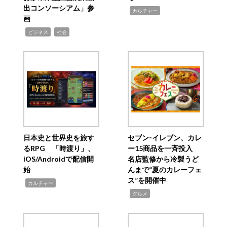
出コンソーシアム」参
,
カルチャー
画
,
,
ビジネス
社会
日本史と世界史を旅す
セブン‐イレブン、カレ
るRPG 「時渡り」、
ー15商品を一斉投入
iOS/Androidで配信開
名店監修から冷製うど
始
んまで“夏のカレーフェ
ス”を開催中
,
カルチャー
,
グルメ