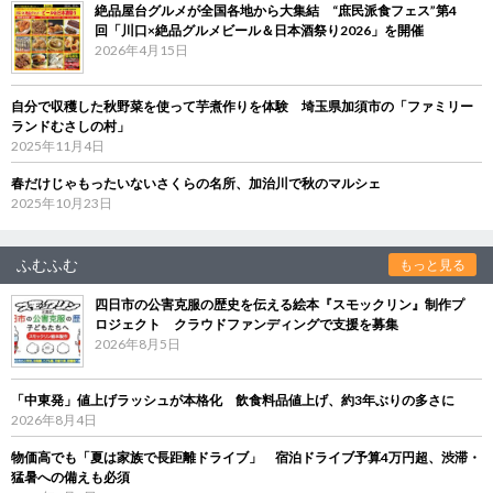
絶品屋台グルメが全国各地から大集結 “庶民派食フェス”第4
回「川口×絶品グルメビール＆日本酒祭り2026」を開催
2026年4月15日
自分で収穫した秋野菜を使って芋煮作りを体験 埼玉県加須市の「ファミリー
ランドむさしの村」
2025年11月4日
春だけじゃもったいないさくらの名所、加治川で秋のマルシェ
2025年10月23日
ふむふむ
もっと見る
四日市の公害克服の歴史を伝える絵本『スモックリン』制作プ
ロジェクト クラウドファンディングで支援を募集
2026年8月5日
「中東発」値上げラッシュが本格化 飲食料品値上げ、約3年ぶりの多さに
2026年8月4日
物価高でも「夏は家族で長距離ドライブ」 宿泊ドライブ予算4万円超、渋滞・
猛暑への備えも必須