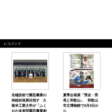
レコメンド
先端技術で園芸農業の
夏季企画展「秀吉・秀
持続的発展目指す 久
長と和歌山」 和歌山
留米工業大学が「ふく
市立博物館で8月8日か
おか未来型園芸農業創
ら