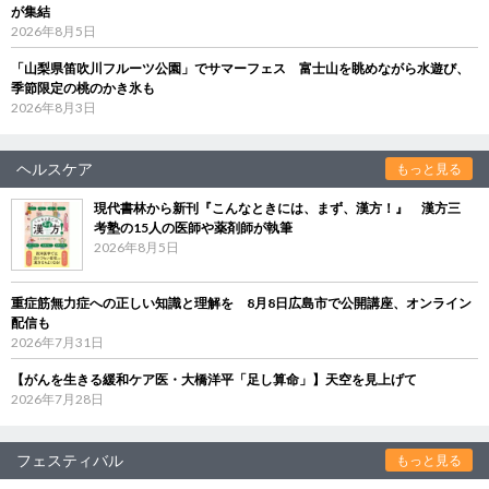
が集結
2026年8月5日
「山梨県笛吹川フルーツ公園」でサマーフェス 富士山を眺めながら水遊び、
季節限定の桃のかき氷も
2026年8月3日
ヘルスケア
もっと見る
現代書林から新刊『こんなときには、まず、漢方！』 漢方三
考塾の15人の医師や薬剤師が執筆
2026年8月5日
重症筋無力症への正しい知識と理解を 8月8日広島市で公開講座、オンライン
配信も
2026年7月31日
【がんを生きる緩和ケア医・大橋洋平「足し算命」】天空を見上げて
2026年7月28日
フェスティバル
もっと見る