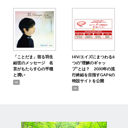
「ことだま」宿る羽生
HIV/エイズにまつわる6
結弦のメッセージ 名
つの“理解のギャッ
言がもたらす心の平穏
プ”とは？ 2030年の流
と潤い
行終結を目指すGAP6の
特設サイトを公開
PR
PR