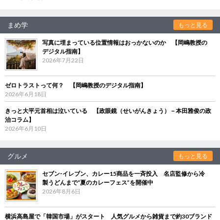
まめ学
もっと見る
写真に埋まっている位置情報はおっかないのか 【岡嶋教授の
デジタル指南】
2026年7月22日
ゼロトラストって何？ 【岡嶋教授のデジタル指南】
2026年6月18日
きっと大平元首相は泣いている 【政眼鏡（せいがんきょう）－本田雅俊の政
治コラム】
2026年6月10日
グルメ
もっと見る
セブン‐イレブン、カレー15商品を一斉投入 名店監修から冷
製うどんまで“夏のカレーフェス”を開催中
2026年8月6日
横浜高島屋で「韓国市場」がスタート 人気グルメから雑貨まで約30ブランド